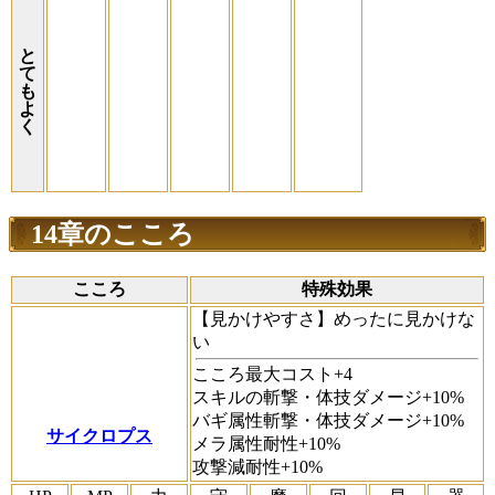
と
て
も
よ
く
14章のこころ
こころ
特殊効果
【見かけやすさ】
めったに見かけな
い
こころ最大コスト+4
スキルの斬撃・体技ダメージ+10%
バギ属性斬撃・体技ダメージ+10%
サイクロプス
メラ属性耐性+10%
攻撃減耐性+10%