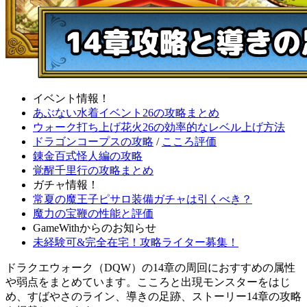
イベント情報！
あぶない水着イベント26の攻略まとめ
ウォーク打ち上げ花火26の効率的なレベル上げ方法
ドラゴンコープスの攻略
/
こころ評価
錬金百式怪人編の攻略
覚醒千里行の攻略まとめ
ガチャ情報！
常夏の魔王子ピサロ装備ガチャは引くべき？
魔力の宝鞭の性能と評価
GameWithからのお知らせ
未経験可&完全在宅！攻略ライター募集！
ドラクエウォーク（DQW）の14章の周回におすすめの属性
や弱点をまとめています。こころと出現モンスターをはじ
め、すばやさのライン、導きの足跡、ストーリー14章の攻略