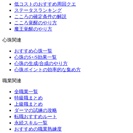
低コストのおすすめ周回クエ
ステータスランキング
こころの確定条件の解説
こころ覚醒のやり方
魔王覚醒のやり方
心珠関連
おすすめ心珠一覧
心珠のS+/S効果一覧
心珠の生成/合成のやり方
心珠ポイントの効率的な集め方
職業関連
全職業一覧
特級職まとめ
上級職まとめ
ダーマの試練の攻略
転職おすすめルート
永続スキル一覧
おすすめの職業熟練度