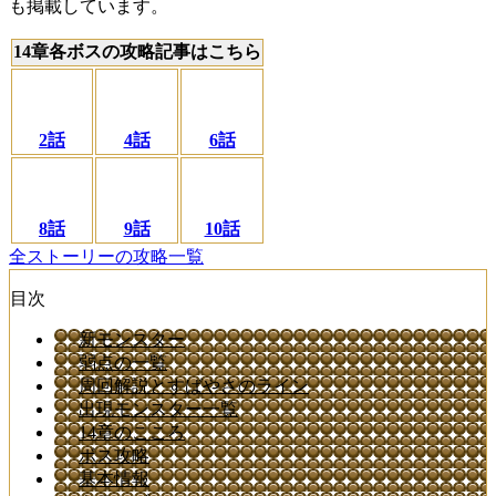
も掲載しています。
14章各ボスの攻略記事はこちら
2話
4話
6話
8話
9話
10話
全ストーリーの攻略一覧
目次
新モンスター
弱点の一覧
周回解説とすばやさのライン
出現モンスター一覧
14章のこころ
ボス攻略
基本情報