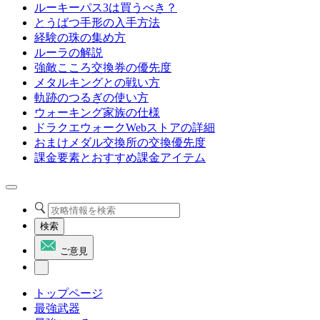
ルーキーパス3は買うべき？
とうばつ手形の入手方法
経験の珠の集め方
ルーラの解説
強敵こころ交換券の優先度
メタルキングとの戦い方
軌跡のつるぎの使い方
ウォーキング家族の仕様
ドラクエウォークWebストアの詳細
おまけメダル交換所の交換優先度
課金要素とおすすめ課金アイテム
検索
ご意見
トップページ
最強武器