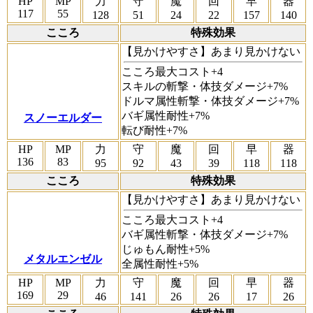
HP
MP
力
守
魔
回
早
器
117
55
128
51
24
22
157
140
こころ
特殊効果
【見かけやすさ】
あまり見かけない
こころ最大コスト+4
スキルの斬撃・体技ダメージ+7%
ドルマ属性斬撃・体技ダメージ+7%
バギ属性耐性+7%
スノーエルダー
転び耐性+7%
HP
MP
力
守
魔
回
早
器
136
83
95
92
43
39
118
118
こころ
特殊効果
【見かけやすさ】
あまり見かけない
こころ最大コスト+4
バギ属性斬撃・体技ダメージ+7%
じゅもん耐性+5%
メタルエンゼル
全属性耐性+5%
HP
MP
力
守
魔
回
早
器
169
29
46
141
26
26
17
26