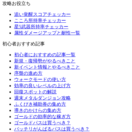
攻略お役立ち
追い覚醒スコアチェッカー
こころ所持率チェッカー
星5武器所持率チェッカー
属性ダメージアップと耐性一覧
初心者おすすめ記事
初心者におすすめの記事一覧
新規・復帰勢がやるべきこと
新イベント情報とやるべきこと
序盤の進め方
ウォークモードの使い方
効率の良いレベルの上げ方
回復スポットの解説
週末メタルダンジョン攻略
ふくびき補助券の集め方
導きのかけらの集め方
ゴールドの効率的な稼ぎ方
ゴールドパスは買うべき？
バッチリがんばるパスは買うべき？