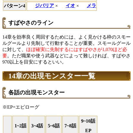
ジバリア
×
イオ
×
メラ
パターン4
すばやさのライン
14章を効率良く周回するためには、よく見かける枠のスモー
ルグールより先制して行動することが重要。スモールグール
に対して、
ほぼ確実に先制するにはすばやさが1,070ほど必
要
。ただ職業や使う武器などによって難しければ、すばやさ
970以上を目安にするといい。
14章の出現モンスター一覧
各話の出現モンスター
※EP=エピローグ
9~10話
1~2話
3~4話
5~6話
7~8話
EP