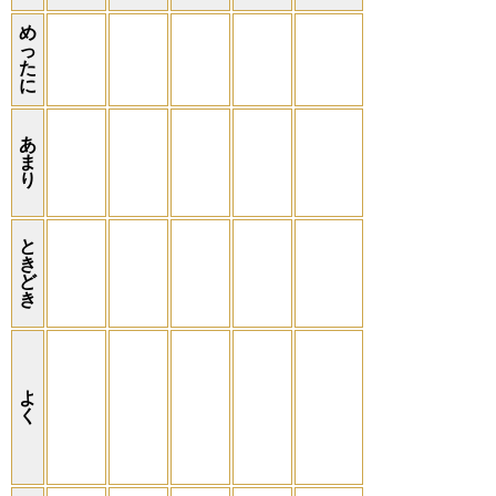
め
っ
た
に
あ
ま
り
と
き
ど
き
よ
く