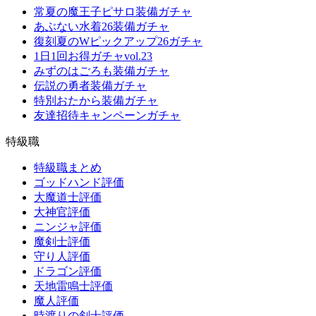
常夏の魔王子ピサロ装備ガチャ
あぶない水着26装備ガチャ
復刻夏のWピックアップ26ガチャ
1日1回お得ガチャvol.23
みずのはごろも装備ガチャ
伝説の勇者装備ガチャ
特別おたから装備ガチャ
友達招待キャンペーンガチャ
特級職
特級職まとめ
ゴッドハンド評価
大魔道士評価
大神官評価
ニンジャ評価
魔剣士評価
守り人評価
ドラゴン評価
天地雷鳴士評価
魔人評価
時渡りの剣士評価