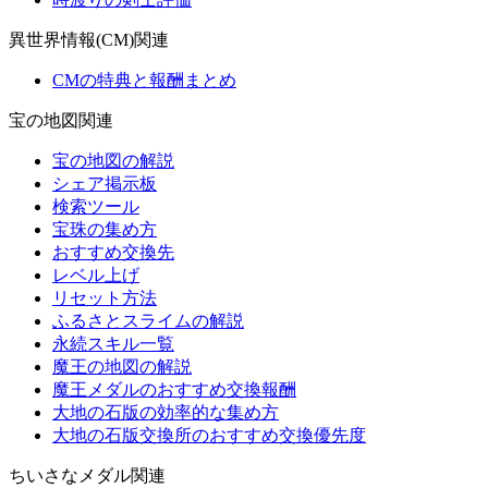
異世界情報(CM)関連
CMの特典と報酬まとめ
宝の地図関連
宝の地図の解説
シェア掲示板
検索ツール
宝珠の集め方
おすすめ交換先
レベル上げ
リセット方法
ふるさとスライムの解説
永続スキル一覧
魔王の地図の解説
魔王メダルのおすすめ交換報酬
大地の石版の効率的な集め方
大地の石版交換所のおすすめ交換優先度
ちいさなメダル関連