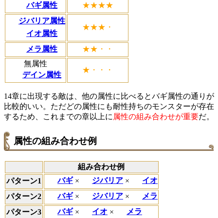
バギ属性
★★★★
ジバリア属性
★★★・
イオ属性
メラ属性
★★・・
無属性
★・・・
デイン属性
14章に出現する敵は、他の属性に比べるとバギ属性の通りが
比較的いい。ただどの属性にも耐性持ちのモンスターが存在
するため、これまでの章以上に
属性の組み合わせが重要
だ。
属性の組み合わせ例
組み合わせ例
バギ
×
ジバリア
×
イオ
パターン1
バギ
×
ジバリア
×
メラ
パターン2
バギ
×
イオ
×
メラ
パターン3