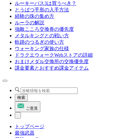
ルーキーパス3は買うべき？
とうばつ手形の入手方法
経験の珠の集め方
ルーラの解説
強敵こころ交換券の優先度
メタルキングとの戦い方
軌跡のつるぎの使い方
ウォーキング家族の仕様
ドラクエウォークWebストアの詳細
おまけメダル交換所の交換優先度
課金要素とおすすめ課金アイテム
検索
ご意見
トップページ
最強武器