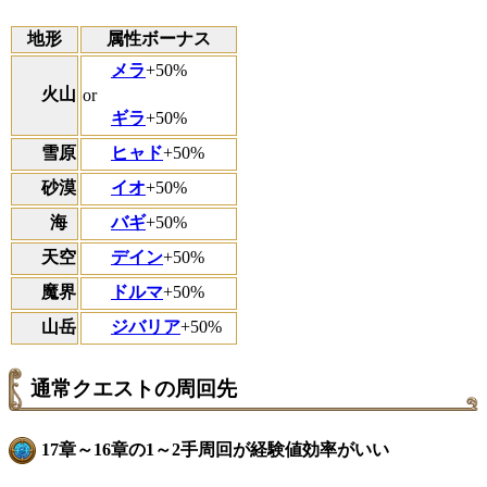
地形
属性ボーナス
メラ
+50%
火山
or
ギラ
+50%
雪原
ヒャド
+50%
砂漠
イオ
+50%
海
バギ
+50%
天空
デイン
+50%
魔界
ドルマ
+50%
山岳
ジバリア
+50%
通常クエストの周回先
17章～16章の1～2手周回が経験値効率がいい