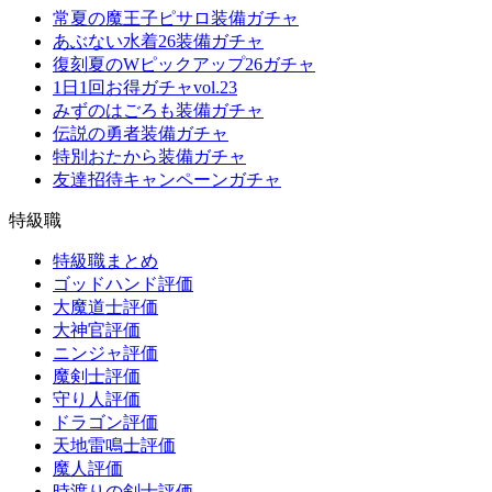
常夏の魔王子ピサロ装備ガチャ
あぶない水着26装備ガチャ
復刻夏のWピックアップ26ガチャ
1日1回お得ガチャvol.23
みずのはごろも装備ガチャ
伝説の勇者装備ガチャ
特別おたから装備ガチャ
友達招待キャンペーンガチャ
特級職
特級職まとめ
ゴッドハンド評価
大魔道士評価
大神官評価
ニンジャ評価
魔剣士評価
守り人評価
ドラゴン評価
天地雷鳴士評価
魔人評価
時渡りの剣士評価