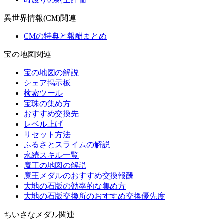
異世界情報(CM)関連
CMの特典と報酬まとめ
宝の地図関連
宝の地図の解説
シェア掲示板
検索ツール
宝珠の集め方
おすすめ交換先
レベル上げ
リセット方法
ふるさとスライムの解説
永続スキル一覧
魔王の地図の解説
魔王メダルのおすすめ交換報酬
大地の石版の効率的な集め方
大地の石版交換所のおすすめ交換優先度
ちいさなメダル関連