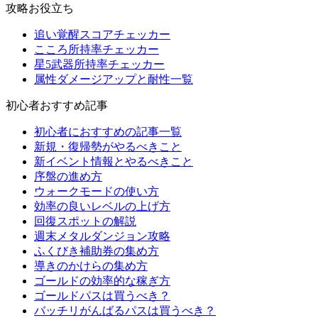
攻略お役立ち
追い覚醒スコアチェッカー
こころ所持率チェッカー
星5武器所持率チェッカー
属性ダメージアップと耐性一覧
初心者おすすめ記事
初心者におすすめの記事一覧
新規・復帰勢がやるべきこと
新イベント情報とやるべきこと
序盤の進め方
ウォークモードの使い方
効率の良いレベルの上げ方
回復スポットの解説
週末メタルダンジョン攻略
ふくびき補助券の集め方
導きのかけらの集め方
ゴールドの効率的な稼ぎ方
ゴールドパスは買うべき？
バッチリがんばるパスは買うべき？