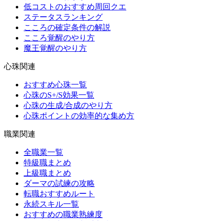
低コストのおすすめ周回クエ
ステータスランキング
こころの確定条件の解説
こころ覚醒のやり方
魔王覚醒のやり方
心珠関連
おすすめ心珠一覧
心珠のS+/S効果一覧
心珠の生成/合成のやり方
心珠ポイントの効率的な集め方
職業関連
全職業一覧
特級職まとめ
上級職まとめ
ダーマの試練の攻略
転職おすすめルート
永続スキル一覧
おすすめの職業熟練度