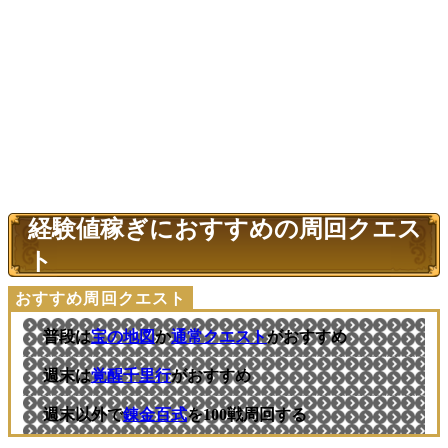
経験値稼ぎにおすすめの周回クエス
ト
普段は
宝の地図
か
通常クエスト
がおすすめ
週末は
覚醒千里行
がおすすめ
週末以外で
錬金百式
を100戦周回する