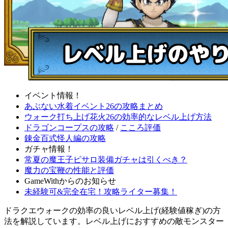
イベント情報！
あぶない水着イベント26の攻略まとめ
ウォーク打ち上げ花火26の効率的なレベル上げ方法
ドラゴンコープスの攻略
/
こころ評価
錬金百式怪人編の攻略
ガチャ情報！
常夏の魔王子ピサロ装備ガチャは引くべき？
魔力の宝鞭の性能と評価
GameWithからのお知らせ
未経験可&完全在宅！攻略ライター募集！
ドラクエウォークの効率の良いレベル上げ(経験値稼ぎ)の方
法を解説しています。レベル上げにおすすめの敵モンスター