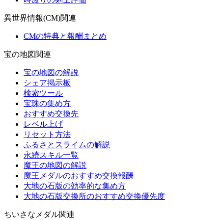
異世界情報(CM)関連
CMの特典と報酬まとめ
宝の地図関連
宝の地図の解説
シェア掲示板
検索ツール
宝珠の集め方
おすすめ交換先
レベル上げ
リセット方法
ふるさとスライムの解説
永続スキル一覧
魔王の地図の解説
魔王メダルのおすすめ交換報酬
大地の石版の効率的な集め方
大地の石版交換所のおすすめ交換優先度
ちいさなメダル関連