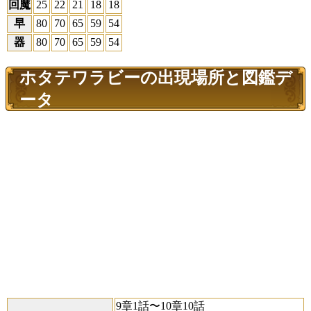
回魔
25
22
21
18
18
早
80
70
65
59
54
器
80
70
65
59
54
ホタテワラビーの出現場所と図鑑デ
ータ
9章1話〜10章10話