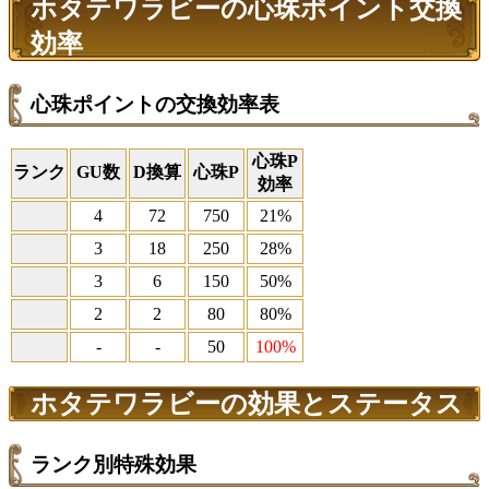
ホタテワラビーの心珠ポイント交換
効率
心珠ポイントの交換効率表
心珠P
ランク
GU数
D換算
心珠P
効率
4
72
750
21%
3
18
250
28%
3
6
150
50%
2
2
80
80%
-
-
50
100%
ホタテワラビーの効果とステータス
ランク別特殊効果