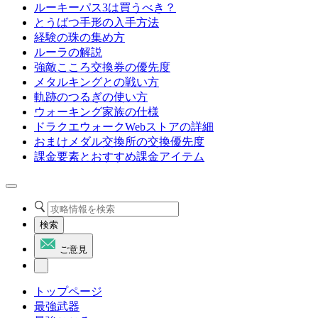
ルーキーパス3は買うべき？
とうばつ手形の入手方法
経験の珠の集め方
ルーラの解説
強敵こころ交換券の優先度
メタルキングとの戦い方
軌跡のつるぎの使い方
ウォーキング家族の仕様
ドラクエウォークWebストアの詳細
おまけメダル交換所の交換優先度
課金要素とおすすめ課金アイテム
検索
ご意見
トップページ
最強武器