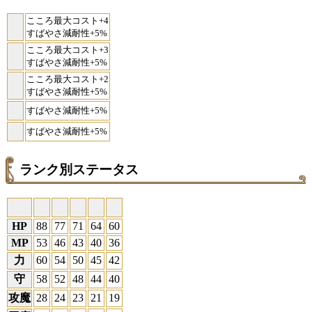
こころ最大コスト+4
すばやさ減耐性+5%
こころ最大コスト+3
すばやさ減耐性+5%
こころ最大コスト+2
すばやさ減耐性+5%
すばやさ減耐性+5%
すばやさ減耐性+5%
ランク別ステータス
HP
88
77
71
64
60
MP
53
46
43
40
36
力
60
54
50
45
42
守
58
52
48
44
40
攻魔
28
24
23
21
19