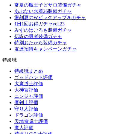
常夏の魔王子ピサロ装備ガチャ
あぶない水着26装備ガチャ
復刻夏のWピックアップ26ガチャ
1日1回お得ガチャvol.23
みずのはごろも装備ガチャ
伝説の勇者装備ガチャ
特別おたから装備ガチャ
友達招待キャンペーンガチャ
特級職
特級職まとめ
ゴッドハンド評価
大魔道士評価
大神官評価
ニンジャ評価
魔剣士評価
守り人評価
ドラゴン評価
天地雷鳴士評価
魔人評価
時渡りの剣士評価