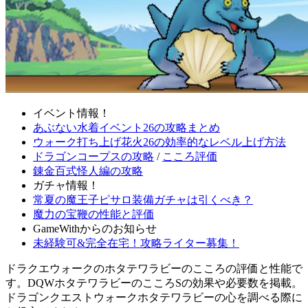
イベント情報！
あぶない水着イベント26の攻略まとめ
ウォーク打ち上げ花火26の効率的なレベル上げ方法
ドラゴンコープスの攻略
/
こころ評価
錬金百式怪人編の攻略
ガチャ情報！
常夏の魔王子ピサロ装備ガチャは引くべき？
魔力の宝鞭の性能と評価
GameWithからのお知らせ
未経験可&完全在宅！攻略ライター募集！
ドラクエウォークのホタテワラビーのこころの評価と性能で
す。DQWホタテワラビーのこころSの効果や必要数を掲載。
ドラゴンクエストウォークホタテワラビーの心を調べる際に