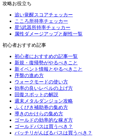
攻略お役立ち
追い覚醒スコアチェッカー
こころ所持率チェッカー
星5武器所持率チェッカー
属性ダメージアップと耐性一覧
初心者おすすめ記事
初心者におすすめの記事一覧
新規・復帰勢がやるべきこと
新イベント情報とやるべきこと
序盤の進め方
ウォークモードの使い方
効率の良いレベルの上げ方
回復スポットの解説
週末メタルダンジョン攻略
ふくびき補助券の集め方
導きのかけらの集め方
ゴールドの効率的な稼ぎ方
ゴールドパスは買うべき？
バッチリがんばるパスは買うべき？