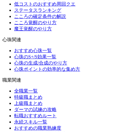
低コストのおすすめ周回クエ
ステータスランキング
こころの確定条件の解説
こころ覚醒のやり方
魔王覚醒のやり方
心珠関連
おすすめ心珠一覧
心珠のS+/S効果一覧
心珠の生成/合成のやり方
心珠ポイントの効率的な集め方
職業関連
全職業一覧
特級職まとめ
上級職まとめ
ダーマの試練の攻略
転職おすすめルート
永続スキル一覧
おすすめの職業熟練度