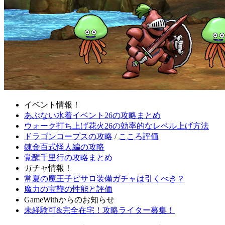
イベント情報！
あぶない水着イベント26の攻略まとめ
ウォーク打ち上げ花火26の効率的なレベル上げ方法
ドラゴンコープスの攻略
/
こころ評価
錬金百式怪人編の攻略
覚醒千里行の攻略まとめ
ガチャ情報！
常夏の魔王子ピサロ装備ガチャは引くべき？
魔力の宝鞭の性能と評価
GameWithからのお知らせ
未経験可&完全在宅！攻略ライター募集！