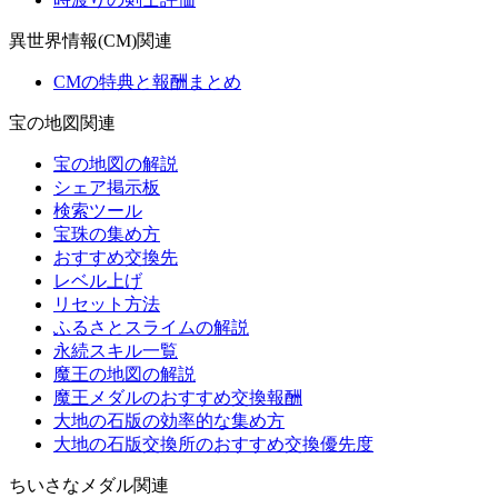
異世界情報(CM)関連
CMの特典と報酬まとめ
宝の地図関連
宝の地図の解説
シェア掲示板
検索ツール
宝珠の集め方
おすすめ交換先
レベル上げ
リセット方法
ふるさとスライムの解説
永続スキル一覧
魔王の地図の解説
魔王メダルのおすすめ交換報酬
大地の石版の効率的な集め方
大地の石版交換所のおすすめ交換優先度
ちいさなメダル関連