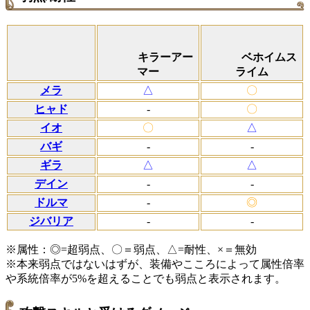
キラーアー
ベホイムス
マー
ライム
メラ
△
〇
ヒャド
-
〇
イオ
〇
△
バギ
-
-
ギラ
△
△
デイン
-
-
ドルマ
-
◎
ジバリア
-
-
※属性：◎=超弱点、〇＝弱点、△=耐性、×＝無効
※本来弱点ではないはずが、装備やこころによって属性倍率
や系統倍率が5%を超えることでも弱点と表示されます。