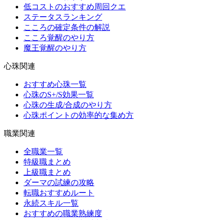
低コストのおすすめ周回クエ
ステータスランキング
こころの確定条件の解説
こころ覚醒のやり方
魔王覚醒のやり方
心珠関連
おすすめ心珠一覧
心珠のS+/S効果一覧
心珠の生成/合成のやり方
心珠ポイントの効率的な集め方
職業関連
全職業一覧
特級職まとめ
上級職まとめ
ダーマの試練の攻略
転職おすすめルート
永続スキル一覧
おすすめの職業熟練度