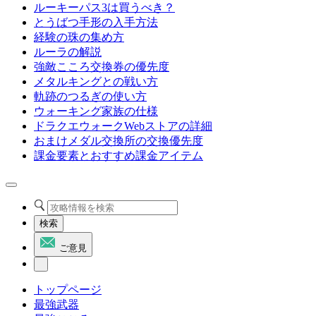
ルーキーパス3は買うべき？
とうばつ手形の入手方法
経験の珠の集め方
ルーラの解説
強敵こころ交換券の優先度
メタルキングとの戦い方
軌跡のつるぎの使い方
ウォーキング家族の仕様
ドラクエウォークWebストアの詳細
おまけメダル交換所の交換優先度
課金要素とおすすめ課金アイテム
検索
ご意見
トップページ
最強武器