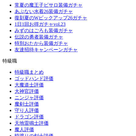
常夏の魔王子ピサロ装備ガチャ
あぶない水着26装備ガチャ
復刻夏のWピックアップ26ガチャ
1日1回お得ガチャvol.23
みずのはごろも装備ガチャ
伝説の勇者装備ガチャ
特別おたから装備ガチャ
友達招待キャンペーンガチャ
特級職
特級職まとめ
ゴッドハンド評価
大魔道士評価
大神官評価
ニンジャ評価
魔剣士評価
守り人評価
ドラゴン評価
天地雷鳴士評価
魔人評価
時渡りの剣士評価