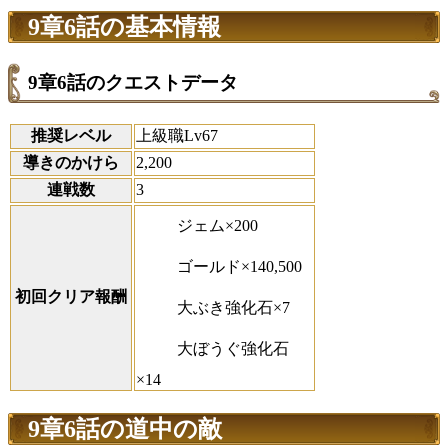
9章6話の基本情報
9章6話のクエストデータ
推奨レベル
上級職Lv67
導きのかけら
2,200
連戦数
3
ジェム×200
ゴールド×140,500
初回クリア報酬
大ぶき強化石×7
大ぼうぐ強化石
×14
9章6話の道中の敵