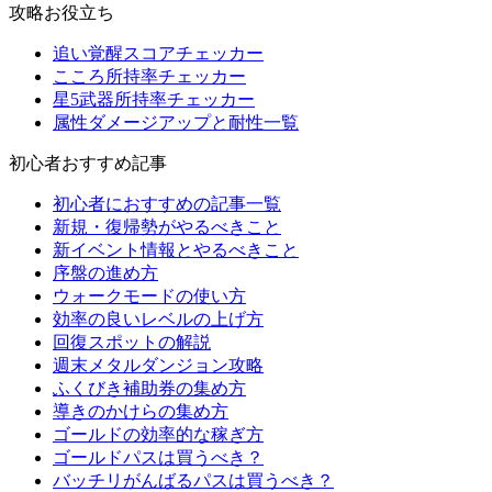
攻略お役立ち
追い覚醒スコアチェッカー
こころ所持率チェッカー
星5武器所持率チェッカー
属性ダメージアップと耐性一覧
初心者おすすめ記事
初心者におすすめの記事一覧
新規・復帰勢がやるべきこと
新イベント情報とやるべきこと
序盤の進め方
ウォークモードの使い方
効率の良いレベルの上げ方
回復スポットの解説
週末メタルダンジョン攻略
ふくびき補助券の集め方
導きのかけらの集め方
ゴールドの効率的な稼ぎ方
ゴールドパスは買うべき？
バッチリがんばるパスは買うべき？