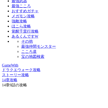
最強武器
最強こころ
おすすめガチャ
メガモン攻略
強敵攻略
ほこら攻略
覚醒千里行攻略
あるくんですW
その他
最強仲間モンスター
こころ道
宝の地図検索
GameWith
ドラクエウォーク攻略
ストーリー攻略
14章攻略
14章9話の攻略