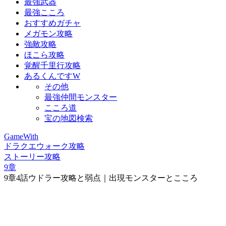
最強武器
最強こころ
おすすめガチャ
メガモン攻略
強敵攻略
ほこら攻略
覚醒千里行攻略
あるくんですW
その他
最強仲間モンスター
こころ道
宝の地図検索
GameWith
ドラクエウォーク攻略
ストーリー攻略
9章
9章4話ウドラー攻略と弱点｜出現モンスターとこころ