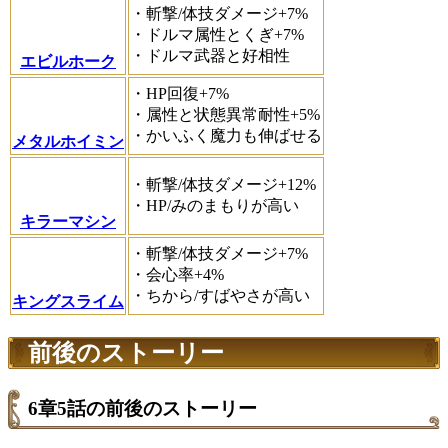
・斬撃/体技ダメージ+7%
・ドルマ属性とくぎ+7%
・ドルマ武器と好相性
エビルホーク
・HP回復+7%
・属性と状態異常耐性+5%
・かいふく魔力も伸ばせる
メタルホイミン
・斬撃/体技ダメージ+12%
・HP/みのまもりが高い
キラーマシン
・斬撃/体技ダメージ+7%
・会心率+4%
・ちから/すばやさが高い
キングスライム
前後のストーリー
6章5話の前後のストーリー