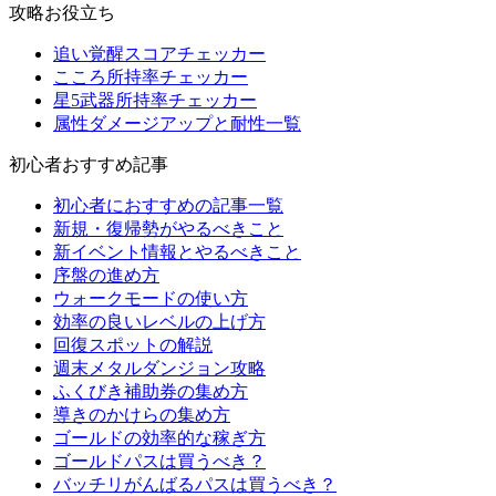
攻略お役立ち
追い覚醒スコアチェッカー
こころ所持率チェッカー
星5武器所持率チェッカー
属性ダメージアップと耐性一覧
初心者おすすめ記事
初心者におすすめの記事一覧
新規・復帰勢がやるべきこと
新イベント情報とやるべきこと
序盤の進め方
ウォークモードの使い方
効率の良いレベルの上げ方
回復スポットの解説
週末メタルダンジョン攻略
ふくびき補助券の集め方
導きのかけらの集め方
ゴールドの効率的な稼ぎ方
ゴールドパスは買うべき？
バッチリがんばるパスは買うべき？