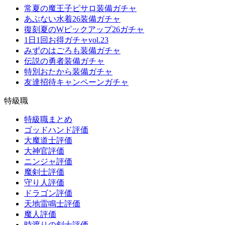
常夏の魔王子ピサロ装備ガチャ
あぶない水着26装備ガチャ
復刻夏のWピックアップ26ガチャ
1日1回お得ガチャvol.23
みずのはごろも装備ガチャ
伝説の勇者装備ガチャ
特別おたから装備ガチャ
友達招待キャンペーンガチャ
特級職
特級職まとめ
ゴッドハンド評価
大魔道士評価
大神官評価
ニンジャ評価
魔剣士評価
守り人評価
ドラゴン評価
天地雷鳴士評価
魔人評価
時渡りの剣士評価