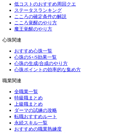
低コストのおすすめ周回クエ
ステータスランキング
こころの確定条件の解説
こころ覚醒のやり方
魔王覚醒のやり方
心珠関連
おすすめ心珠一覧
心珠のS+/S効果一覧
心珠の生成/合成のやり方
心珠ポイントの効率的な集め方
職業関連
全職業一覧
特級職まとめ
上級職まとめ
ダーマの試練の攻略
転職おすすめルート
永続スキル一覧
おすすめの職業熟練度