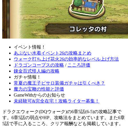
イベント情報！
あぶない水着イベント26の攻略まとめ
ウォーク打ち上げ花火26の効率的なレベル上げ方法
ドラゴンコープスの攻略
/
こころ評価
錬金百式怪人編の攻略
ガチャ情報！
常夏の魔王子ピサロ装備ガチャは引くべき？
魔力の宝鞭の性能と評価
GameWithからのお知らせ
未経験可&完全在宅！攻略ライター募集！
ドラクエウォーク(DQウォーク)の6章5話(6-5)の攻略記事で
す。6章5話の弱点やHP、攻略法をまとめています。また6章
5話で手に入るこころ、クリア報酬なども掲載しています。