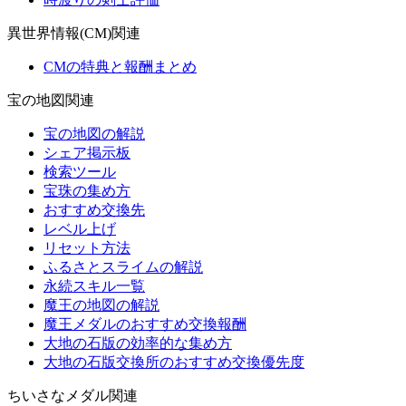
異世界情報(CM)関連
CMの特典と報酬まとめ
宝の地図関連
宝の地図の解説
シェア掲示板
検索ツール
宝珠の集め方
おすすめ交換先
レベル上げ
リセット方法
ふるさとスライムの解説
永続スキル一覧
魔王の地図の解説
魔王メダルのおすすめ交換報酬
大地の石版の効率的な集め方
大地の石版交換所のおすすめ交換優先度
ちいさなメダル関連