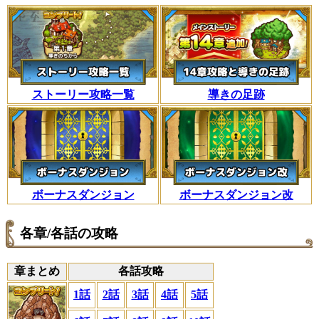
ストーリー攻略一覧
導きの足跡
ボーナスダンジョン
ボーナスダンジョン改
各章/各話の攻略
章まとめ
各話攻略
1話
2話
3話
4話
5話