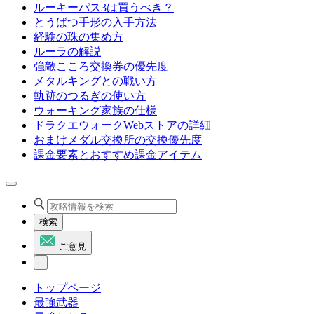
ルーキーパス3は買うべき？
とうばつ手形の入手方法
経験の珠の集め方
ルーラの解説
強敵こころ交換券の優先度
メタルキングとの戦い方
軌跡のつるぎの使い方
ウォーキング家族の仕様
ドラクエウォークWebストアの詳細
おまけメダル交換所の交換優先度
課金要素とおすすめ課金アイテム
検索
ご意見
トップページ
最強武器