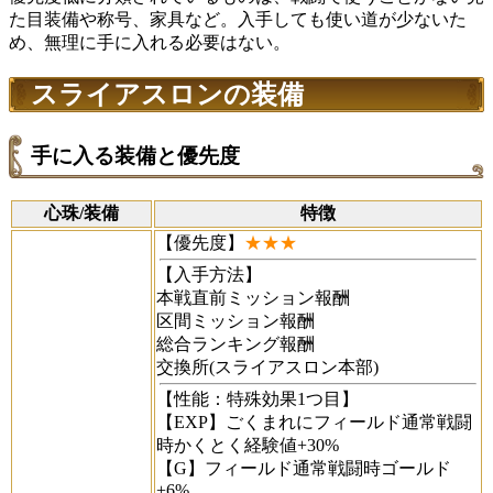
た目装備や称号、家具など。入手しても使い道が少ないた
め、無理に手に入れる必要はない。
スライアスロンの装備
手に入る装備と優先度
心珠/装備
特徴
【優先度】
★★★
【入手方法】
本戦直前ミッション報酬
区間ミッション報酬
総合ランキング報酬
交換所(スライアスロン本部)
【性能：特殊効果1つ目】
【EXP】ごくまれにフィールド通常戦闘
時かくとく経験値+30%
【G】フィールド通常戦闘時ゴールド
+6%