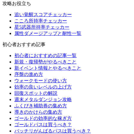
攻略お役立ち
追い覚醒スコアチェッカー
こころ所持率チェッカー
星5武器所持率チェッカー
属性ダメージアップと耐性一覧
初心者おすすめ記事
初心者におすすめの記事一覧
新規・復帰勢がやるべきこと
新イベント情報とやるべきこと
序盤の進め方
ウォークモードの使い方
効率の良いレベルの上げ方
回復スポットの解説
週末メタルダンジョン攻略
ふくびき補助券の集め方
導きのかけらの集め方
ゴールドの効率的な稼ぎ方
ゴールドパスは買うべき？
バッチリがんばるパスは買うべき？