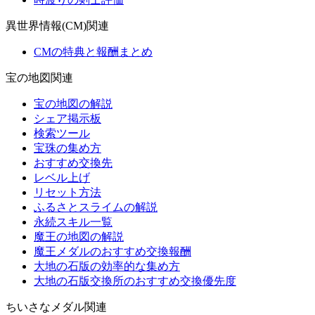
異世界情報(CM)関連
CMの特典と報酬まとめ
宝の地図関連
宝の地図の解説
シェア掲示板
検索ツール
宝珠の集め方
おすすめ交換先
レベル上げ
リセット方法
ふるさとスライムの解説
永続スキル一覧
魔王の地図の解説
魔王メダルのおすすめ交換報酬
大地の石版の効率的な集め方
大地の石版交換所のおすすめ交換優先度
ちいさなメダル関連