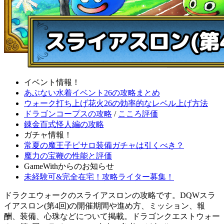
イベント情報！
あぶない水着イベント26の攻略まとめ
ウォーク打ち上げ花火26の効率的なレベル上げ方法
ドラゴンコープスの攻略
/
こころ評価
錬金百式怪人編の攻略
ガチャ情報！
常夏の魔王子ピサロ装備ガチャは引くべき？
魔力の宝鞭の性能と評価
GameWithからのお知らせ
未経験可&完全在宅！攻略ライター募集！
ドラクエウォークのスライアスロンの攻略です。DQWスラ
イアスロン(第4回)の開催期間や進め方、ミッション、報
酬、装備、心珠などについて掲載。ドラゴンクエストウォー