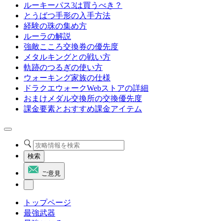
ルーキーパス3は買うべき？
とうばつ手形の入手方法
経験の珠の集め方
ルーラの解説
強敵こころ交換券の優先度
メタルキングとの戦い方
軌跡のつるぎの使い方
ウォーキング家族の仕様
ドラクエウォークWebストアの詳細
おまけメダル交換所の交換優先度
課金要素とおすすめ課金アイテム
検索
ご意見
トップページ
最強武器