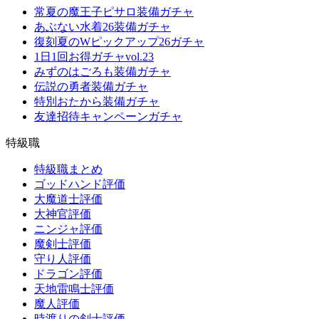
常夏の魔王子ピサロ装備ガチャ
あぶない水着26装備ガチャ
復刻夏のWピックアップ26ガチャ
1日1回お得ガチャvol.23
みずのはごろも装備ガチャ
伝説の勇者装備ガチャ
特別おたから装備ガチャ
友達招待キャンペーンガチャ
特級職
特級職まとめ
ゴッドハンド評価
大魔道士評価
大神官評価
ニンジャ評価
魔剣士評価
守り人評価
ドラゴン評価
天地雷鳴士評価
魔人評価
時渡りの剣士評価