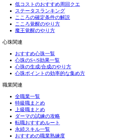
低コストのおすすめ周回クエ
ステータスランキング
こころの確定条件の解説
こころ覚醒のやり方
魔王覚醒のやり方
心珠関連
おすすめ心珠一覧
心珠のS+/S効果一覧
心珠の生成/合成のやり方
心珠ポイントの効率的な集め方
職業関連
全職業一覧
特級職まとめ
上級職まとめ
ダーマの試練の攻略
転職おすすめルート
永続スキル一覧
おすすめの職業熟練度