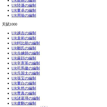
UR龐統の編制
UR陸遜の編制
UR董卓の編制
UR周瑜の編制
天賦1000
UR越吉の編制
UR袁術の編制
UR軻比能の編制
UR鄒氏の編制
UR歩練師の編制
UR厳顔の編制
UR辛憲英の編制
UR司馬徽の編制
UR呉国太の編制
UR張宝の編制
UR董白の編制
UR朱然の編制
UR曹真の編制
UR諸葛瑾の編制
UR虞翻の編制