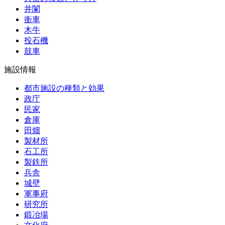
井闌
衝車
木牛
投石機
鼓車
施設情報
都市施設の種類と効果
政庁
民家
倉庫
田畑
製材所
石工所
製鉄所
兵舎
城壁
軍事府
研究所
鍛冶場