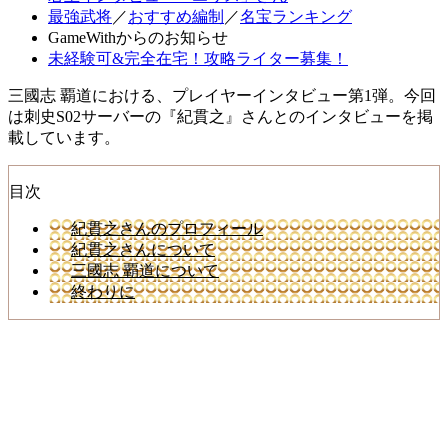
最強武将
／
おすすめ編制
／
名宝ランキング
GameWithからのお知らせ
未経験可&完全在宅！攻略ライター募集！
三國志 覇道における、プレイヤーインタビュー第1弾。今回
は刺史S02サーバーの『紀貫之』さんとのインタビューを掲
載しています。
目次
紀貫之さんのプロフィール
紀貫之さんについて
三國志 覇道について
終わりに