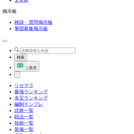
文化府
掲示板
雑談・質問掲示板
軍団募集掲示板
検索
ご意見
リセマラ
最強ランキング
名宝ランキング
編制テンプレ
武将一覧
戦法一覧
技能一覧
装備一覧