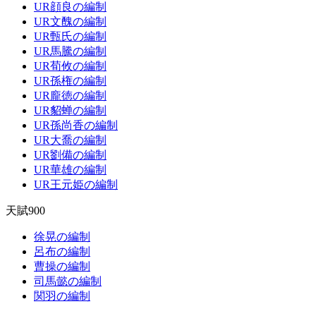
UR顔良の編制
UR文醜の編制
UR甄氏の編制
UR馬騰の編制
UR荀攸の編制
UR孫権の編制
UR龐徳の編制
UR貂蝉の編制
UR孫尚香の編制
UR大喬の編制
UR劉備の編制
UR華雄の編制
UR王元姫の編制
天賦900
徐晃の編制
呂布の編制
曹操の編制
司馬懿の編制
関羽の編制