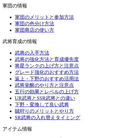
軍団の情報
軍団のメリットと参加方法
軍団の色分け方法
軍団商店の使い方
武将育成の情報
武将の入手方法
武将の強化方法と育成優先度
将星ランクの上げ方と注意点
グレード強化のおすすめ方法
返上・下野のおすすめ活用法
武将覚醒のやり方と注意点
五行の効果とレベルの上げ方
UR武将とSSR武将との違い
下野・変換して良い武将
賊狩りのメリットとやり方
SR武将の入れ替えタイミング
アイテム情報