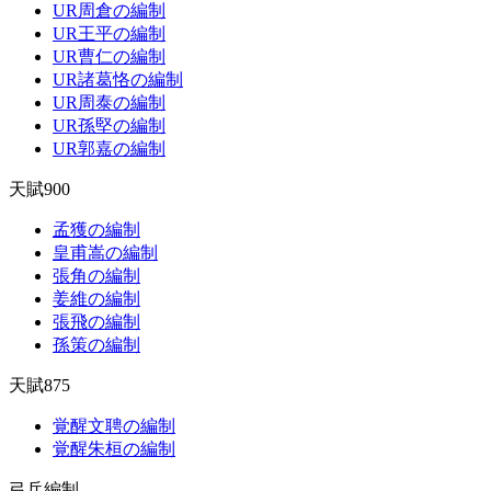
UR周倉の編制
UR王平の編制
UR曹仁の編制
UR諸葛恪の編制
UR周泰の編制
UR孫堅の編制
UR郭嘉の編制
天賦900
孟獲の編制
皇甫嵩の編制
張角の編制
姜維の編制
張飛の編制
孫策の編制
天賦875
覚醒文聘の編制
覚醒朱桓の編制
弓兵編制