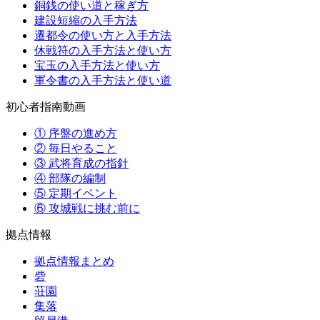
銅銭の使い道と稼ぎ方
建設短縮の入手方法
遷都令の使い方と入手方法
休戦符の入手方法と使い方
宝玉の入手方法と使い方
軍令書の入手方法と使い道
初心者指南動画
① 序盤の進め方
② 毎日やること
③ 武将育成の指針
④ 部隊の編制
⑤ 定期イベント
⑥ 攻城戦に挑む前に
拠点情報
拠点情報まとめ
砦
荘園
集落