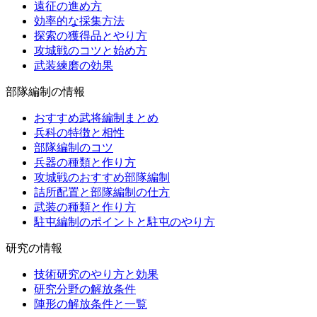
遠征の進め方
効率的な採集方法
探索の獲得品とやり方
攻城戦のコツと始め方
武装練磨の効果
部隊編制の情報
おすすめ武将編制まとめ
兵科の特徴と相性
部隊編制のコツ
兵器の種類と作り方
攻城戦のおすすめ部隊編制
詰所配置と部隊編制の仕方
武装の種類と作り方
駐屯編制のポイントと駐屯のやり方
研究の情報
技術研究のやり方と効果
研究分野の解放条件
陣形の解放条件と一覧