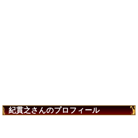
紀貫之さんのプロフィール