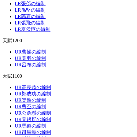
LR張郃の編制
LR孫堅の編制
LR郭嘉の編制
LR張飛の編制
LR夏侯惇の編制
天賦1200
UR曹操の編制
UR関羽の編制
UR呂布の編制
天賦1100
UR高長恭の編制
UR鄭成功の編制
UR楽進の編制
UR曹丕の編制
UR公孫瓚の編制
UR関銀屏の編制
UR馬超の編制
UR司馬懿の編制