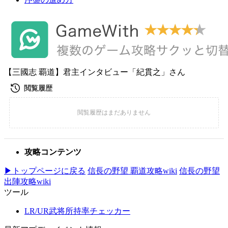
【三國志 覇道】君主インタビュー「紀貫之」さん
攻略コンテンツ
▶トップページに戻る
信長の野望 覇道攻略wiki
信長の野望
出陣攻略wiki
ツール
LR/UR武将所持率チェッカー