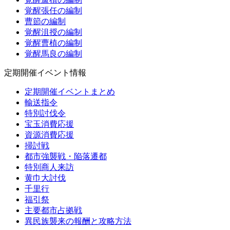
覚醒張任の編制
曹節の編制
覚醒沮授の編制
覚醒曹植の編制
覚醒馬良の編制
定期開催イベント情報
定期開催イベントまとめ
輸送指令
特別討伐令
宝玉消費応援
資源消費応援
掃討戦
都市強襲戦・陥落遷都
特別商人来訪
黄巾大討伐
千里行
福引祭
主要都市占拠戦
異民族襲来の報酬と攻略方法