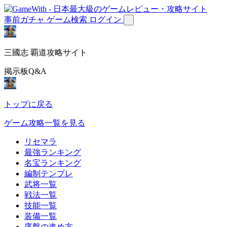
事前ガチャ
ゲーム検索
ログイン
三國志 覇道攻略サイト
掲示板Q&A
トップに戻る
ゲーム攻略一覧を見る
リセマラ
最強ランキング
名宝ランキング
編制テンプレ
武将一覧
戦法一覧
技能一覧
装備一覧
序盤の進め方