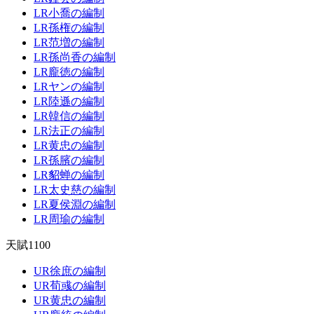
LR小喬の編制
LR孫権の編制
LR范増の編制
LR孫尚香の編制
LR龐徳の編制
LRヤンの編制
LR陸遜の編制
LR韓信の編制
LR法正の編制
LR黄忠の編制
LR孫臏の編制
LR貂蝉の編制
LR太史慈の編制
LR夏侯淵の編制
LR周瑜の編制
天賦1100
UR徐庶の編制
UR荀彧の編制
UR黄忠の編制