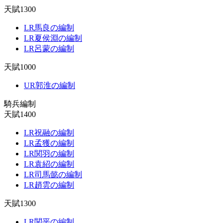
天賦1300
LR馬良の編制
LR夏侯淵の編制
LR呂蒙の編制
天賦1000
UR郭淮の編制
騎兵編制
天賦1400
LR祝融の編制
LR孟獲の編制
LR関羽の編制
LR袁紹の編制
LR司馬懿の編制
LR趙雲の編制
天賦1300
LR関平の編制