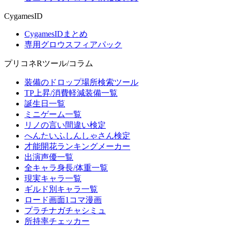
CygamesID
CygamesIDまとめ
専用グロウスフィアパック
プリコネRツール/コラム
装備のドロップ場所検索ツール
TP上昇/消費軽減装備一覧
誕生日一覧
ミニゲーム一覧
リノの言い間違い検定
へんたいふしんしゃさん検定
才能開花ランキングメーカー
出演声優一覧
全キャラ身長/体重一覧
現実キャラ一覧
ギルド別キャラ一覧
ロード画面1コマ漫画
プラチナガチャシミュ
所持率チェッカー