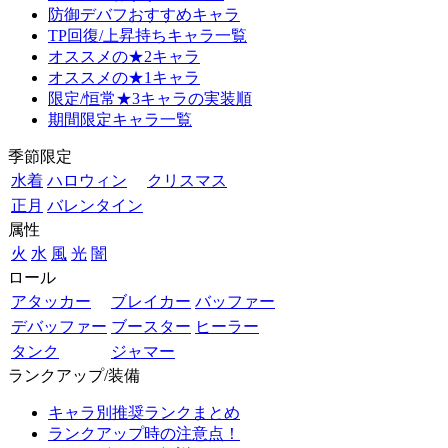
防御デバフおすすめキャラ
TP回復/上昇持ちキャラ一覧
オススメの★2キャラ
オススメの★1キャラ
限定/恒常★3キャラの実装順
期間限定キャラ一覧
季節限定
水着
ハロウィン
クリスマス
正月
バレンタイン
属性
火
水
風
光
闇
ロール
アタッカー
ブレイカー
バッファー
デバッファー
ブースター
ヒーラー
タンク
ジャマー
ランクアップ/装備
キャラ別推奨ランクまとめ
ランクアップ時の注意点！