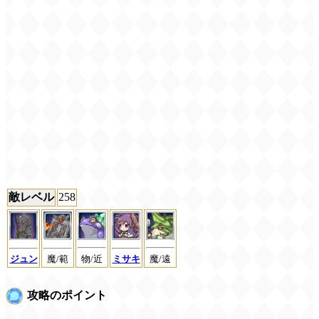
敵レベル
258
物/近
魔/遠
ジュン
魔/範
ミサキ
攻略のポイント