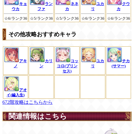
キョ
ラン
ネネ
ユカ
クウ
ウカ
ファ
カ
リ
カ
☆6/ランク36
☆5/ランク36
☆5/ランク36
☆6/ランク36
☆6/ランク36
その他攻略おすすめキャラ
アキ
カリ
コッ
ユカ
チカ
ノ
ン
コロ(プリン
リ
(サマー)
セス)
アオ
イ(編入生)
672階攻略はこちらから
関連情報はこちら