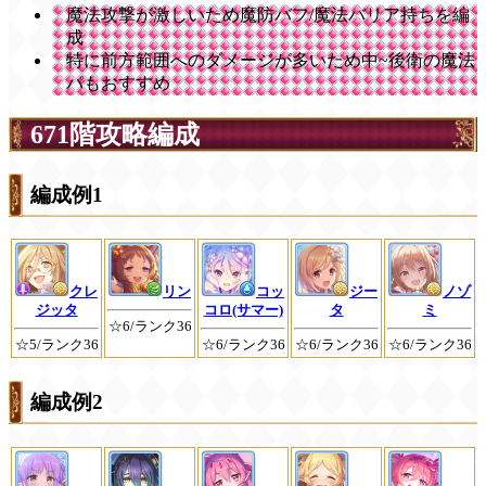
魔法攻撃が激しいため魔防バフ/魔法バリア持ちを編
成
特に前方範囲へのダメージが多いため中~後衛の魔法
パもおすすめ
671階攻略編成
編成例1
クレ
リン
コッ
ジー
ノゾ
ジッタ
コロ(サマー)
タ
ミ
☆6/ランク36
☆5/ランク36
☆6/ランク36
☆6/ランク36
☆6/ランク36
編成例2