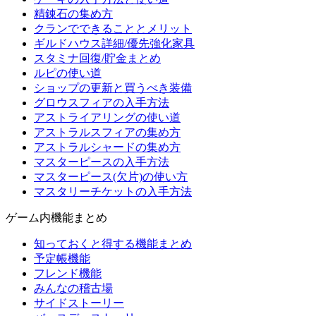
精錬石の集め方
クランでできることとメリット
ギルドハウス詳細/優先強化家具
スタミナ回復/貯金まとめ
ルピの使い道
ショップの更新と買うべき装備
グロウスフィアの入手方法
アストライアリングの使い道
アストラルスフィアの集め方
アストラルシャードの集め方
マスターピースの入手方法
マスターピース(欠片)の使い方
マスタリーチケットの入手方法
ゲーム内機能まとめ
知っておくと得する機能まとめ
予定帳機能
フレンド機能
みんなの稽古場
サイドストーリー