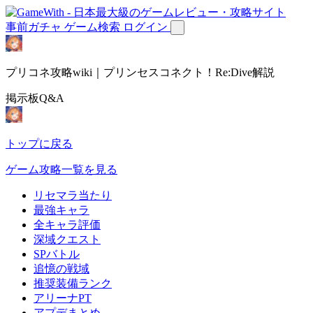
事前ガチャ
ゲーム検索
ログイン
プリコネ攻略wiki｜プリンセスコネクト！Re:Dive解説
掲示板Q&A
トップに戻る
ゲーム攻略一覧を見る
リセマラ当たり
最強キャラ
全キャラ評価
深域クエスト
SPバトル
追憶の戦域
推奨装備ランク
アリーナPT
アプデまとめ