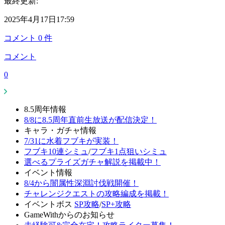
最終更新:
2025年4月17日17:59
コメント
0
件
コメント
0
8.5周年情報
8/8に8.5周年直前生放送が配信決定！
キャラ・ガチャ情報
7/31に水着フブキが実装！
フブキ10連シミュ
/
フブキ1点狙いシミュ
選べるプライズガチャ解説を掲載中！
イベント情報
8/4から闇属性深淵討伐戦開催！
チャレンジクエストの攻略編成を掲載！
イベントボス
SP攻略
/
SP+攻略
GameWithからのお知らせ