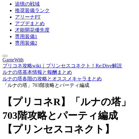
追憶の戦域
推奨装備ランク
アリーナPT
アプデまとめ
才能開花優先度
専用装備1
専用装備2
GameWith
プリコネ攻略wiki｜プリンセスコネクト！Re:Dive解説
ルナの塔基本情報と報酬まとめ
ルナの塔各階の攻略とオススメキャラまとめ
「ルナの塔」703階攻略とパーティ編成
【プリコネR】「ルナの塔」
703階攻略とパーティ編成
【プリンセスコネクト】