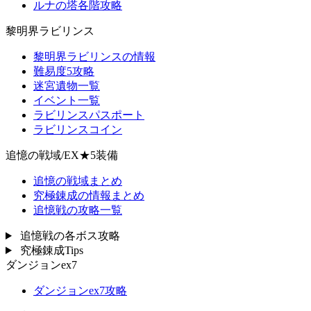
ルナの塔各階攻略
黎明界ラビリンス
黎明界ラビリンスの情報
難易度5攻略
迷宮遺物一覧
イベント一覧
ラビリンスパスポート
ラビリンスコイン
追憶の戦域/EX★5装備
追憶の戦域まとめ
究極錬成の情報まとめ
追憶戦の攻略一覧
追憶戦の各ボス攻略
究極錬成Tips
ダンジョンex7
ダンジョンex7攻略