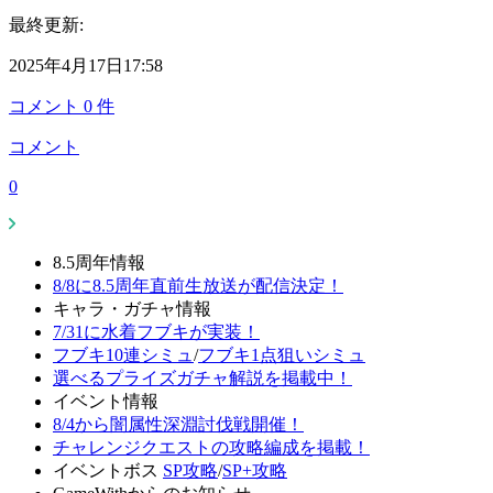
最終更新:
2025年4月17日17:58
コメント
0
件
コメント
0
8.5周年情報
8/8に8.5周年直前生放送が配信決定！
キャラ・ガチャ情報
7/31に水着フブキが実装！
フブキ10連シミュ
/
フブキ1点狙いシミュ
選べるプライズガチャ解説を掲載中！
イベント情報
8/4から闇属性深淵討伐戦開催！
チャレンジクエストの攻略編成を掲載！
イベントボス
SP攻略
/
SP+攻略