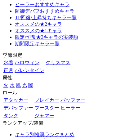
ヒーラーおすすめキャラ
防御デバフおすすめキャラ
TP回復/上昇持ちキャラ一覧
オススメの★2キャラ
オススメの★1キャラ
限定/恒常★3キャラの実装順
期間限定キャラ一覧
季節限定
水着
ハロウィン
クリスマス
正月
バレンタイン
属性
火
水
風
光
闇
ロール
アタッカー
ブレイカー
バッファー
デバッファー
ブースター
ヒーラー
タンク
ジャマー
ランクアップ/装備
キャラ別推奨ランクまとめ