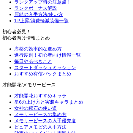
ランクアップ時の注意点！
ランクボーナス解説
原鉱の入手方法/使い方
TP上昇/消費軽減装備一覧
初心者必見！
初心者向け情報まとめ
序盤の効率的な進め方
進行度別！初心者向け情報一覧
毎日やるべきこと
スタートダッシュミッション
おすすめ有償パックまとめ
才能開花/メモリーピース
才能開花おすすめキャラ
星6の上げ方と実装キャラまとめ
女神の秘石の使い道
メモリーピースの集め方
メモリーピースの入手優先度
ピュアメモピの入手方法