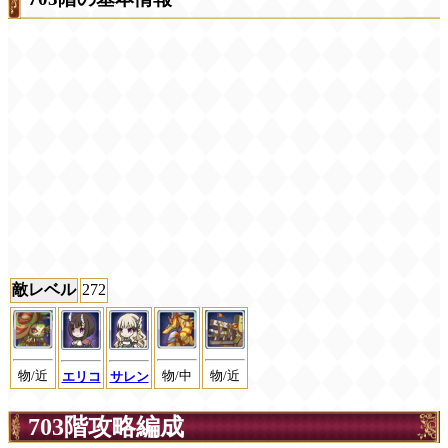
敵レベル
272
物/近
物/中
物/近
エリコ
サレン
703階攻略編成