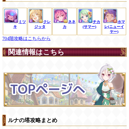
ミツ
クレ
ネネ
チカ
ホマ
キ
ジッタ
カ
(サマー)
レ(ニューイ
ヤー)
704階攻略はこちらから
関連情報はこちら
ルナの塔攻略まとめ