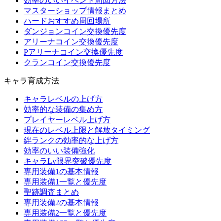
効率のいいイベント周回方法
マスターショップ情報まとめ
ハードおすすめ周回場所
ダンジョンコイン交換優先度
アリーナコイン交換優先度
Pアリーナコイン交換優先度
クランコイン交換優先度
キャラ育成方法
キャラレベルの上げ方
効率的な装備の集め方
プレイヤーレベル上げ方
現在のレベル上限と解放タイミング
絆ランクの効率的な上げ方
効率のいい装備強化
キャラLv限界突破優先度
専用装備1の基本情報
専用装備1一覧と優先度
聖跡調査まとめ
専用装備2の基本情報
専用装備2一覧と優先度