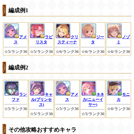
編成例1
アメ
ラビ
クリ
ジー
ノゾ
ス
リスタ
スティーナ
タ
ミ
☆5/ランク36
☆5/ランク36
☆6/ランク36
☆6/ランク36
☆6/ランク36
編成例2
ラン
キャ
アメ
ネネ
モニ
ファ
ル(プリンセ
ス
カ(ニューイ
カ
ス)
ヤー)
☆5/ランク36
☆5/ランク36
☆6/ランク36
☆5/ランク36
☆5/ランク36
その他攻略おすすめキャラ