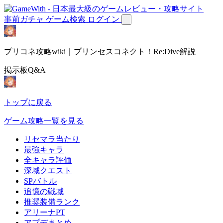
事前ガチャ
ゲーム検索
ログイン
プリコネ攻略wiki｜プリンセスコネクト！Re:Dive解説
掲示板Q&A
トップに戻る
ゲーム攻略一覧を見る
リセマラ当たり
最強キャラ
全キャラ評価
深域クエスト
SPバトル
追憶の戦域
推奨装備ランク
アリーナPT
アプデまとめ