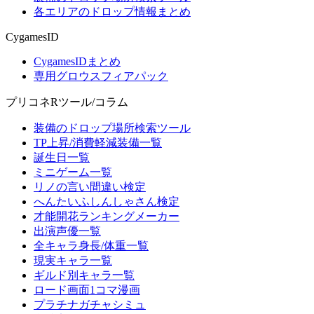
各エリアのドロップ情報まとめ
CygamesID
CygamesIDまとめ
専用グロウスフィアパック
プリコネRツール/コラム
装備のドロップ場所検索ツール
TP上昇/消費軽減装備一覧
誕生日一覧
ミニゲーム一覧
リノの言い間違い検定
へんたいふしんしゃさん検定
才能開花ランキングメーカー
出演声優一覧
全キャラ身長/体重一覧
現実キャラ一覧
ギルド別キャラ一覧
ロード画面1コマ漫画
プラチナガチャシミュ