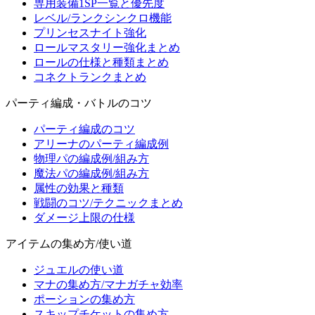
専用装備1SP一覧と優先度
レベル/ランクシンクロ機能
プリンセスナイト強化
ロールマスタリー強化まとめ
ロールの仕様と種類まとめ
コネクトランクまとめ
パーティ編成・バトルのコツ
パーティ編成のコツ
アリーナのパーティ編成例
物理パの編成例/組み方
魔法パの編成例/組み方
属性の効果と種類
戦闘のコツ/テクニックまとめ
ダメージ上限の仕様
アイテムの集め方/使い道
ジュエルの使い道
マナの集め方/マナガチャ効率
ポーションの集め方
スキップチケットの集め方