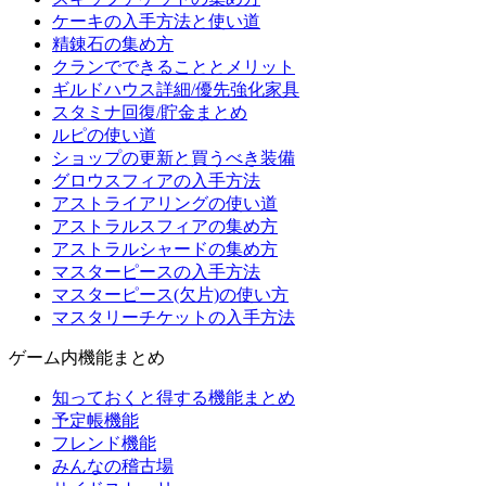
ケーキの入手方法と使い道
精錬石の集め方
クランでできることとメリット
ギルドハウス詳細/優先強化家具
スタミナ回復/貯金まとめ
ルピの使い道
ショップの更新と買うべき装備
グロウスフィアの入手方法
アストライアリングの使い道
アストラルスフィアの集め方
アストラルシャードの集め方
マスターピースの入手方法
マスターピース(欠片)の使い方
マスタリーチケットの入手方法
ゲーム内機能まとめ
知っておくと得する機能まとめ
予定帳機能
フレンド機能
みんなの稽古場