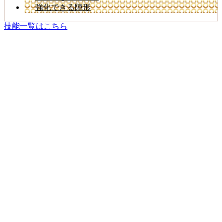
強化できる陣形
技能一覧はこちら