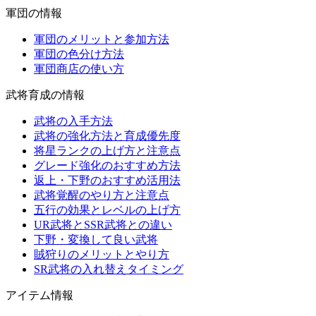
軍団の情報
軍団のメリットと参加方法
軍団の色分け方法
軍団商店の使い方
武将育成の情報
武将の入手方法
武将の強化方法と育成優先度
将星ランクの上げ方と注意点
グレード強化のおすすめ方法
返上・下野のおすすめ活用法
武将覚醒のやり方と注意点
五行の効果とレベルの上げ方
UR武将とSSR武将との違い
下野・変換して良い武将
賊狩りのメリットとやり方
SR武将の入れ替えタイミング
アイテム情報