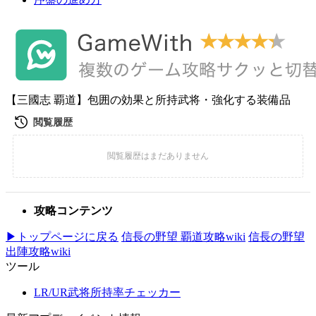
【三國志 覇道】包囲の効果と所持武将・強化する装備品
攻略コンテンツ
▶トップページに戻る
信長の野望 覇道攻略wiki
信長の野望
出陣攻略wiki
ツール
LR/UR武将所持率チェッカー