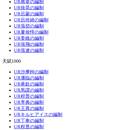
UR典韋の編制
UR徐晃の編制
UR呂蒙の編制
UR呂玲綺の編制
UR張郃の編制
UR夏侯惇の編制
UR姜維の編制
UR張飛の編制
UR張遼の編制
天賦1000
UR沙摩柯の編制
UR潘臨の編制
UR蒋欽の編制
UR馬謖の編制
UR程普の編制
UR李典の編制
UR王異の編制
URキルヒアイスの編制
UR丁奉の編制
UR程昱の編制