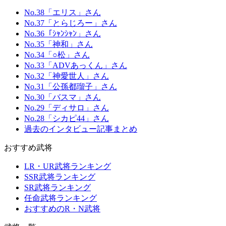
No.38「エリス」さん
No.37「とらじろー」さん
No.36「ｼｬﾝｼｬﾝ」さん
No.35「神和」さん
No.34「○松」さん
No.33「ADVあっくん」さん
No.32「神愛世人」さん
No.31「公孫都瑠子」さん
No.30「バスマ」さん
No.29「ディサロ」さん
No.28「シカピ44」さん
過去のインタビュー記事まとめ
おすすめ武将
LR・UR武将ランキング
SSR武将ランキング
SR武将ランキング
任命武将ランキング
おすすめのR・N武将