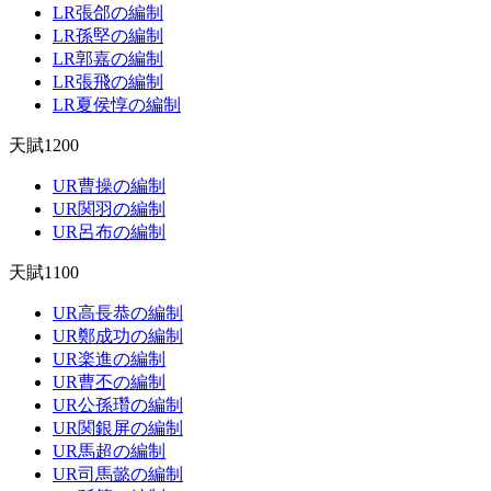
LR張郃の編制
LR孫堅の編制
LR郭嘉の編制
LR張飛の編制
LR夏侯惇の編制
天賦1200
UR曹操の編制
UR関羽の編制
UR呂布の編制
天賦1100
UR高長恭の編制
UR鄭成功の編制
UR楽進の編制
UR曹丕の編制
UR公孫瓚の編制
UR関銀屏の編制
UR馬超の編制
UR司馬懿の編制