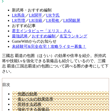
新武将・おすすめ編制
LR馬良
／
LR関平
／
UR卞氏
LR范増
／
LR項籍
／
LR荀攸
／
LR関銀屏
おすすめ記事
君主インタビュー「エリス」さん
最強武将
／
おすすめ編制
／
名宝ランキング
GameWithからのお知らせ
未経験可&完全在宅！攻略ライター募集！
三國志 覇道の包囲（ほうい）の効果や倍率を紹介。所持武
将や技能Lvを強化できる装備品も紹介しているので、三國
志 覇道(三国志覇道)の包囲について調べる際の参考にして下
さい。
目次
包囲の効果
各レベルの効果倍率
所持する武将
強化できる装備品