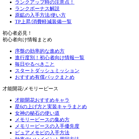
ランクアップ時の注意点！
ランクボーナス解説
原鉱の入手方法/使い方
TP上昇/消費軽減装備一覧
初心者必見！
初心者向け情報まとめ
序盤の効率的な進め方
進行度別！初心者向け情報一覧
毎日やるべきこと
スタートダッシュミッション
おすすめ有償パックまとめ
才能開花/メモリーピース
才能開花おすすめキャラ
星6の上げ方と実装キャラまとめ
女神の秘石の使い道
メモリーピースの集め方
メモリーピースの入手優先度
ピュアメモピの入手方法