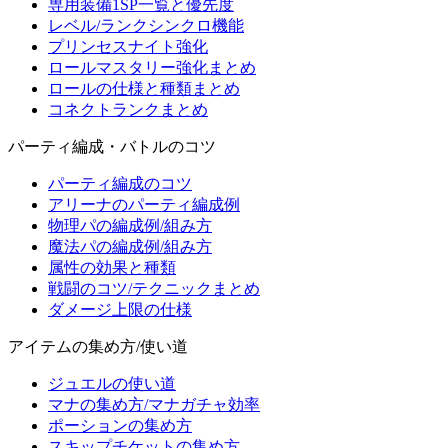
専用装備1SP一覧と優先度
レベル/ランクシンクロ機能
プリンセスナイト強化
ロールマスタリー強化まとめ
ロールの仕様と種類まとめ
コネクトランクまとめ
パーティ編成・バトルのコツ
パーティ編成のコツ
アリーナのパーティ編成例
物理パの編成例/組み方
魔法パの編成例/組み方
属性の効果と種類
戦闘のコツ/テクニックまとめ
ダメージ上限の仕様
アイテムの集め方/使い道
ジュエルの使い道
マナの集め方/マナガチャ効率
ポーションの集め方
スキップチケットの集め方