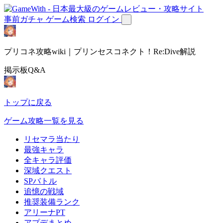
事前ガチャ
ゲーム検索
ログイン
プリコネ攻略wiki｜プリンセスコネクト！Re:Dive解説
掲示板Q&A
トップに戻る
ゲーム攻略一覧を見る
リセマラ当たり
最強キャラ
全キャラ評価
深域クエスト
SPバトル
追憶の戦域
推奨装備ランク
アリーナPT
アプデまとめ