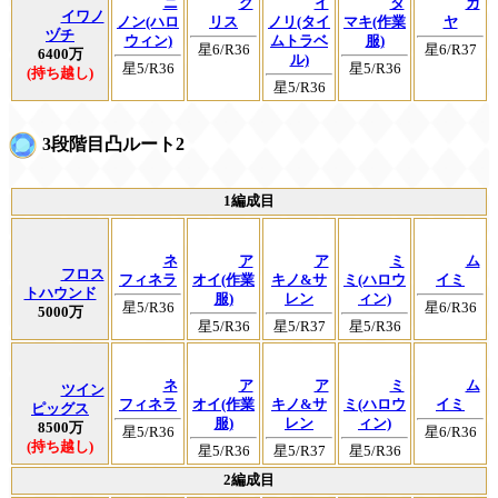
ニ
ク
イ
タ
カ
イワノ
ノン(ハロ
リス
ノリ(タイ
マキ(作業
ヤ
ヅチ
ウィン)
ムトラベ
服)
星6/R36
星6/R37
6400万
ル)
星5/R36
星5/R36
(持ち越し)
星5/R36
3段階目凸ルート2
1編成目
ネ
ア
ア
ミ
ム
フロス
フィネラ
オイ(作業
キノ&サ
ミ(ハロウ
イミ
トハウンド
服)
レン
ィン)
星5/R36
星6/R36
5000万
星5/R36
星5/R37
星5/R36
ネ
ア
ア
ミ
ム
ツイン
フィネラ
オイ(作業
キノ&サ
ミ(ハロウ
イミ
ピッグス
服)
レン
ィン)
8500万
星5/R36
星6/R36
(持ち越し)
星5/R36
星5/R37
星5/R36
2編成目