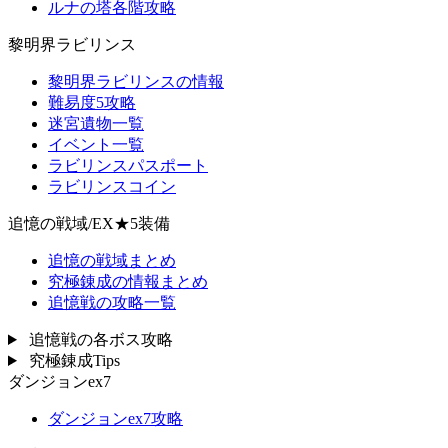
ルナの塔各階攻略
黎明界ラビリンス
黎明界ラビリンスの情報
難易度5攻略
迷宮遺物一覧
イベント一覧
ラビリンスパスポート
ラビリンスコイン
追憶の戦域/EX★5装備
追憶の戦域まとめ
究極錬成の情報まとめ
追憶戦の攻略一覧
追憶戦の各ボス攻略
究極錬成Tips
ダンジョンex7
ダンジョンex7攻略