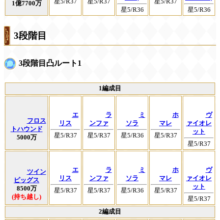
星5/R37
星5/R37
星5/R37
1億7700万
星5/R36
星5/R36
3段階目
3段階目凸ルート1
1編成目
エ
ラ
ミ
ホ
ヴ
フロス
リス
ンファ
ソラ
マレ
ァイオレ
トハウンド
ット
星5/R37
星5/R37
星5/R36
星5/R37
5000万
星5/R37
エ
ラ
ミ
ホ
ヴ
ツイン
リス
ンファ
ソラ
マレ
ァイオレ
ピッグス
ット
8500万
星5/R37
星5/R37
星5/R36
星5/R37
(持ち越し)
星5/R37
2編成目