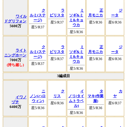
ク
ラ
ミ
正
ジ
ルミ(ステ
ビリスタ
ソギ&ミ
月モニカ
ータ
ワイル
ージ)
ミ&キョ
ドグリフォン
星5/R37
星5/R36
星6/R36
ウカ
5600万
星5/R37
星5/R36
ク
ラ
ミ
正
ジ
ライト
ルミ(ステ
ビリスタ
ソギ&ミ
月モニカ
ータ
ニングホーン
ージ)
ミ&キョ
星5/R37
星5/R36
星6/R36
7000万
ウカ
星5/R37
(持ち越し)
星5/R36
3編成目
ニ
ク
イ
タ
カ
ノン(ハロ
リス
ノリ(タイ
マキ(作業
ヤ
イワノ
ウィン)
ムトラベ
服)
ヅチ
星6/R36
星6/R37
ル)
6400万
星5/R36
星5/R36
星5/R36