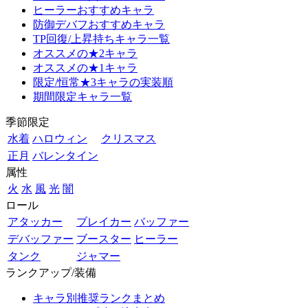
ヒーラーおすすめキャラ
防御デバフおすすめキャラ
TP回復/上昇持ちキャラ一覧
オススメの★2キャラ
オススメの★1キャラ
限定/恒常★3キャラの実装順
期間限定キャラ一覧
季節限定
水着
ハロウィン
クリスマス
正月
バレンタイン
属性
火
水
風
光
闇
ロール
アタッカー
ブレイカー
バッファー
デバッファー
ブースター
ヒーラー
タンク
ジャマー
ランクアップ/装備
キャラ別推奨ランクまとめ