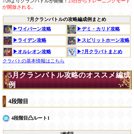
7/26よりクランバトルが開催！
23日からトレーニングモード
が開放される。
7月クランバトルの攻略編成例まとめ
▶ワイバーン攻略
▶デミ・カリド攻略
▶ライデン攻略
▶スピリットホーン攻略
▶オルレオン攻略
▶7月クラバトまとめ
クラバトの基本情報はこちら
5月クランバトル攻略のオススメ編成
例
4段階目
4段階目凸ルート1
1編成目