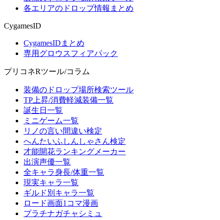
各エリアのドロップ情報まとめ
CygamesID
CygamesIDまとめ
専用グロウスフィアパック
プリコネRツール/コラム
装備のドロップ場所検索ツール
TP上昇/消費軽減装備一覧
誕生日一覧
ミニゲーム一覧
リノの言い間違い検定
へんたいふしんしゃさん検定
才能開花ランキングメーカー
出演声優一覧
全キャラ身長/体重一覧
現実キャラ一覧
ギルド別キャラ一覧
ロード画面1コマ漫画
プラチナガチャシミュ