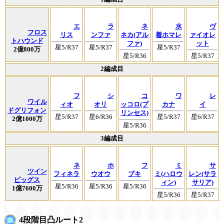
エ
ラ
ネ
水
ヴ
フロス
リス
ンファ
ネカ(アル
着ホマレ
ァイオレ
トハウンド
ファ)
ット
星5/R37
星5/R37
星5/R37
2億800万
星5/R36
星5/R37
2編成目
フ
シ
コ
ワ
レ
ワイル
ィオ
オリ
ッコロ(プ
カナ
イ
ドグリフォン
リンセス)
星5/R37
星6/R36
星5/R37
星6/R37
2億1000万
星5/R36
3編成目
ネ
ホ
フ
ミ
サ
ツイン
フィネラ
ウオウ
ブキ
ミ(ハロウ
レン(サラ
ピッグス
ィン)
サリア)
星5/R36
星5/R36
星5/R36
1億7600万
星5/R36
星5/R37
4段階目凸ルート2