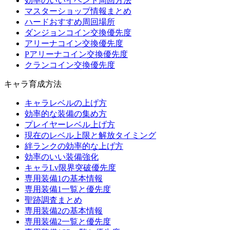
効率のいいイベント周回方法
マスターショップ情報まとめ
ハードおすすめ周回場所
ダンジョンコイン交換優先度
アリーナコイン交換優先度
Pアリーナコイン交換優先度
クランコイン交換優先度
キャラ育成方法
キャラレベルの上げ方
効率的な装備の集め方
プレイヤーレベル上げ方
現在のレベル上限と解放タイミング
絆ランクの効率的な上げ方
効率のいい装備強化
キャラLv限界突破優先度
専用装備1の基本情報
専用装備1一覧と優先度
聖跡調査まとめ
専用装備2の基本情報
専用装備2一覧と優先度