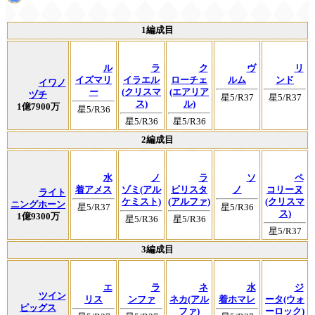
1編成目
ル
ラ
ク
ヴ
リ
イズマリ
イラエル
ローチェ
ルム
ンド
イワノ
ー
(クリスマ
(エアリア
ヅチ
星5/R37
星5/R37
ス)
ル)
1億7900万
星5/R36
星5/R36
星5/R36
2編成目
水
ノ
ラ
ソ
ペ
着アメス
ゾミ(アル
ビリスタ
ノ
コリーヌ
ライト
ケミスト)
(アルファ)
(クリスマ
ニングホーン
星5/R37
星5/R36
ス)
1億9300万
星5/R36
星5/R36
星5/R37
3編成目
エ
ラ
ネ
水
ジ
ツイン
リス
ンファ
ネカ(アル
着ホマレ
ータ(ウォ
ピッグス
ファ)
ーロック)