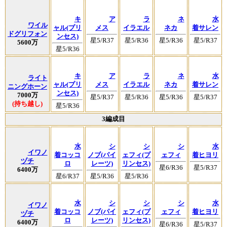
キ
ア
ラ
ネ
水
ワイル
ャル(プリ
メス
イラエル
ネカ
着サレン
ドグリフォン
ンセス)
星5/R37
星5/R36
星5/R36
星5/R37
5600万
星5/R36
キ
ア
ラ
ネ
水
ライト
ャル(プリ
メス
イラエル
ネカ
着サレン
ニングホーン
ンセス)
7000万
星5/R37
星5/R36
星5/R36
星5/R37
(持ち越し)
星5/R36
3編成目
水
シ
シ
シ
水
イワノ
着コッコ
ノブ(パイ
ェフィ(プ
ェフィ
着ヒヨリ
ヅチ
ロ
レーツ)
リンセス)
星6/R36
星5/R37
6400万
星6/R37
星5/R36
星5/R36
水
シ
シ
シ
水
イワノ
着コッコ
ノブ(パイ
ェフィ(プ
ェフィ
着ヒヨリ
ヅチ
ロ
レーツ)
リンセス)
6400万
星6/R36
星5/R37