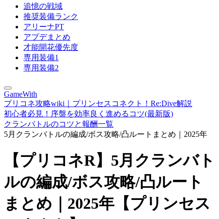
追憶の戦域
推奨装備ランク
アリーナPT
アプデまとめ
才能開花優先度
専用装備1
専用装備2
GameWith
プリコネ攻略wiki｜プリンセスコネクト！Re:Dive解説
初心者必見！序盤を効率良く進めるコツ(最新版)
クランバトルのコツと報酬一覧
5月クランバトルの編成/ボス攻略/凸ルートまとめ｜2025年
【プリコネR】5月クランバト
ルの編成/ボス攻略/凸ルート
まとめ｜2025年【プリンセス