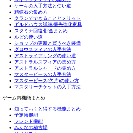
ケーキの入手方法と使い道
精錬石の集め方
クランでできることとメリット
ギルドハウス詳細/優先強化家具
スタミナ回復/貯金まとめ
ルピの使い道
ショップの更新と買うべき装備
グロウスフィアの入手方法
アストライアリングの使い道
アストラルスフィアの集め方
アストラルシャードの集め方
マスターピースの入手方法
マスターピース(欠片)の使い方
マスタリーチケットの入手方法
ゲーム内機能まとめ
知っておくと得する機能まとめ
予定帳機能
フレンド機能
みんなの稽古場