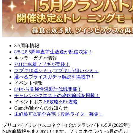
8.5周年情報
8/8に8.5周年直前生放送が配信決定！
キャラ・ガチャ情報
7/31に水着フブキが実装！
フブキ10連シミュ
/
フブキ1点狙いシミュ
選べるプライズガチャ解説を掲載中！
イベント情報
8/4から闇属性深淵討伐戦開催！
チャレンジクエストの攻略編成を掲載！
イベントボス
SP攻略
/
SP+攻略
GameWithからのお知らせ
未経験可&完全在宅！攻略ライター募集！
プリコネ(プリンセスコネクト)でのクランバトル5月(2025年)
の攻略情報をまとめています。プリコネクラバト5月の凸ル