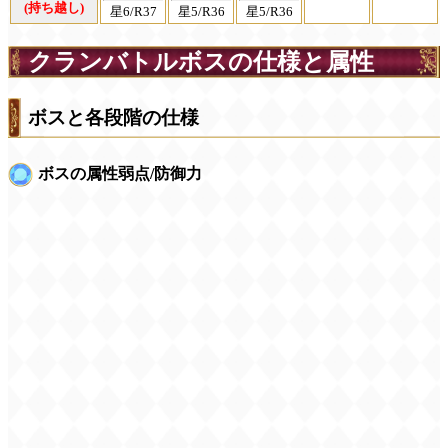
(持ち越し)
星6/R37
星5/R36
星5/R36
クランバトルボスの仕様と属性
ボスと各段階の仕様
ボスの属性弱点/防御力