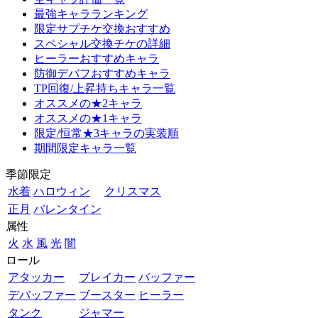
最強キャラランキング
限定サプチケ交換おすすめ
スペシャル交換チケの詳細
ヒーラーおすすめキャラ
防御デバフおすすめキャラ
TP回復/上昇持ちキャラ一覧
オススメの★2キャラ
オススメの★1キャラ
限定/恒常★3キャラの実装順
期間限定キャラ一覧
季節限定
水着
ハロウィン
クリスマス
正月
バレンタイン
属性
火
水
風
光
闇
ロール
アタッカー
ブレイカー
バッファー
デバッファー
ブースター
ヒーラー
タンク
ジャマー