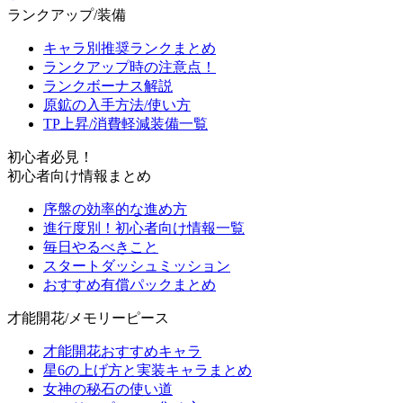
ランクアップ/装備
キャラ別推奨ランクまとめ
ランクアップ時の注意点！
ランクボーナス解説
原鉱の入手方法/使い方
TP上昇/消費軽減装備一覧
初心者必見！
初心者向け情報まとめ
序盤の効率的な進め方
進行度別！初心者向け情報一覧
毎日やるべきこと
スタートダッシュミッション
おすすめ有償パックまとめ
才能開花/メモリーピース
才能開花おすすめキャラ
星6の上げ方と実装キャラまとめ
女神の秘石の使い道