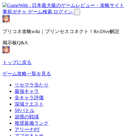
事前ガチャ
ゲーム検索
ログイン
プリコネ攻略wiki｜プリンセスコネクト！Re:Dive解説
掲示板Q&A
トップに戻る
ゲーム攻略一覧を見る
リセマラ当たり
最強キャラ
全キャラ評価
深域クエスト
SPバトル
追憶の戦域
推奨装備ランク
アリーナPT
アプデまとめ