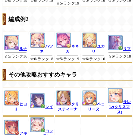
☆6/ランク19
☆6/ランク18
☆5/ランク19
☆5/ランク19
☆5/ランク19
編成例2
ハツ
ネネ
ユカ
ルナ
リマ
ネ
カ
リ
☆5/ランク16
☆6/ランク18
☆6/ランク18
☆5/ランク19
☆6/ランク16
その他攻略おすすめキャラ
サレ
ヒヨ
クリ
ペコ
レイ
ン(クリスマ
リ
スティーナ
リーヌ
ス)
コッ
アキ