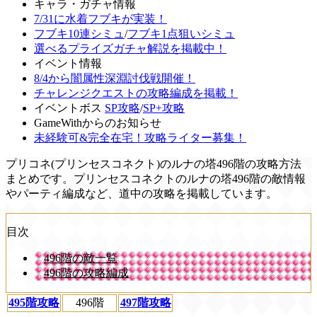
キャラ・ガチャ情報
7/31に水着フブキが実装！
フブキ10連シミュ
/
フブキ1点狙いシミュ
選べるプライズガチャ解説を掲載中！
イベント情報
8/4から闇属性深淵討伐戦開催！
チャレンジクエストの攻略編成を掲載！
イベントボス
SP攻略
/
SP+攻略
GameWithからのお知らせ
未経験可&完全在宅！攻略ライター募集！
プリコネ(プリンセスコネクト)のルナの塔496階の攻略方法
まとめです。プリンセスコネクトのルナの塔496階の敵情報
やパーティ編成など、道中の攻略を掲載しています。
目次
496階の敵一覧
496階の攻略編成
495階攻略
496階
497階攻略