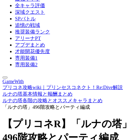
全キャラ評価
深域クエスト
SPバトル
追憶の戦域
推奨装備ランク
アリーナPT
アプデまとめ
才能開花優先度
専用装備1
専用装備2
GameWith
プリコネ攻略wiki｜プリンセスコネクト！Re:Dive解説
ルナの塔基本情報と報酬まとめ
ルナの塔各階の攻略とオススメキャラまとめ
「ルナの塔」496階攻略とパーティ編成
【プリコネR】「ルナの塔」
496階攻略とパーティ編成