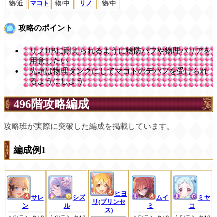
物/近
物/中
マコト
物/中
リノ
攻略のポイント
リノUBに耐えられるように物防バフや物理バリアを
用意したい
先頭は物理タンクにしてマコトのデバフを受けられ
るようにしよう
496階攻略編成
攻略班が実際に突破した編成を掲載しています。
編成例1
ヒヨ
サレ
シズ
ムイ
ミヤ
リ(プリンセ
ン
ル
ミ
コ
ス)