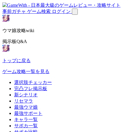
事前ガチャ
ゲーム検索
ログイン
ウマ娘攻略wiki
掲示板Q&A
トップに戻る
ゲーム攻略一覧を見る
選択肢チェッカー
完凸フレ掲示板
新シナリオ
リセマラ
最強ウマ娘
最強サポート
キャラ一覧
サポカ一覧
サポカ比較