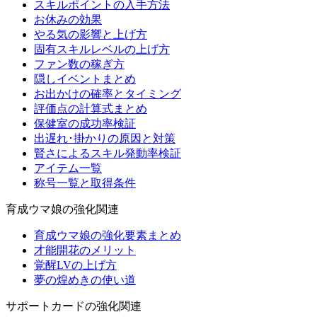
スキルポイントの入手方法
お休みの効果
やる気の影響と上げ方
固有スキルレベルの上げ方
ファン数の稼ぎ方
隠しイベントまとめ
お出かけの確率とタイミング
評価点の計算式まとめ
保健室の成功率検証
出遅れ･掛かりの原因と対策
賢さによるスキル発動率検証
アイテム一覧
称号一覧と取得条件
育成ウマ娘の強化関連
育成ウマ娘の強化要素まとめ
才能開花のメリット
覚醒LVの上げ方
夢の煌めきの使い道
サポートカードの強化関連