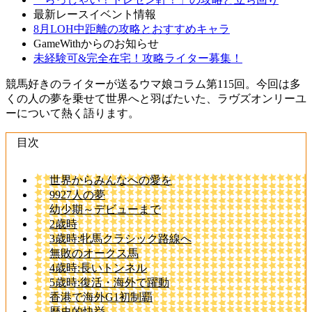
最新レースイベント情報
8月LOH中距離の攻略とおすすめキャラ
GameWithからのお知らせ
未経験可&完全在宅！攻略ライター募集！
競馬好きのライターが送るウマ娘コラム第115回。今回は多
くの人の夢を乗せて世界へと羽ばたいた、ラヴズオンリーユ
ーについて熱く語ります。
目次
世界からみんなへの愛を
9927人の夢
幼少期～デビューまで
2歳時
3歳時:牝馬クラシック路線へ
無敗のオークス馬
4歳時:長いトンネル
5歳時:復活・海外で躍動
香港で海外G1初制覇
歴史的快挙