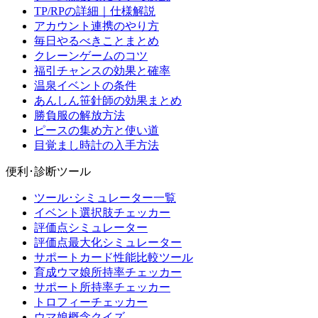
TP/RPの詳細｜仕様解説
アカウント連携のやり方
毎日やるべきことまとめ
クレーンゲームのコツ
福引チャンスの効果と確率
温泉イベントの条件
あんしん笹針師の効果まとめ
勝負服の解放方法
ピースの集め方と使い道
目覚まし時計の入手方法
便利･診断ツール
ツール･シミュレーター一覧
イベント選択肢チェッカー
評価点シミュレーター
評価点最大化シミュレーター
サポートカード性能比較ツール
育成ウマ娘所持率チェッカー
サポート所持率チェッカー
トロフィーチェッカー
ウマ娘概念クイズ