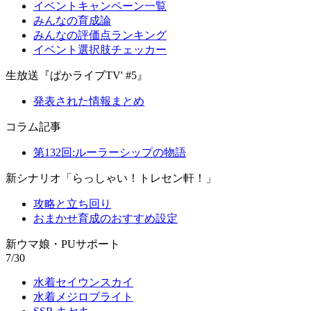
イベントキャンペーン一覧
みんなの育成論
みんなの評価点ランキング
イベント選択肢チェッカー
生放送『ぱかライブTV' #5』
発表された情報まとめ
コラム記事
第132回:ルーラーシップの物語
新シナリオ「らっしゃい！トレセン軒！」
攻略と立ち回り
おまかせ育成のおすすめ設定
新ウマ娘・PUサポート
7/30
水着セイウンスカイ
水着メジロブライト