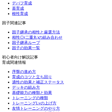
デバフ育成
蓋育成
根性育成
因子関連記事
因子継承の相性と厳選方法
相性◎(二重丸)の組み合わせ
因子継承ループ
因子の効果一覧
初心者向け解説記事
育成関連情報
序盤の進め方
育成のコツと立ち回り
適性の効果と補正ステータス
デッキの組み方
基礎能力の種類と効果
トレーニングの種類
トレーニングLvの上げ方
友情トレーニングのやり方