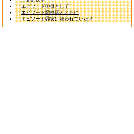
エピソード①母として
エピソード②僚馬とともに
エピソード③実は嫌われていた？