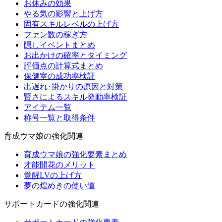
お休みの効果
やる気の影響と上げ方
固有スキルレベルの上げ方
ファン数の稼ぎ方
隠しイベントまとめ
お出かけの確率とタイミング
評価点の計算式まとめ
保健室の成功率検証
出遅れ･掛かりの原因と対策
賢さによるスキル発動率検証
アイテム一覧
称号一覧と取得条件
育成ウマ娘の強化関連
育成ウマ娘の強化要素まとめ
才能開花のメリット
覚醒LVの上げ方
夢の煌めきの使い道
サポートカードの強化関連