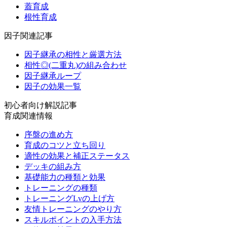
蓋育成
根性育成
因子関連記事
因子継承の相性と厳選方法
相性◎(二重丸)の組み合わせ
因子継承ループ
因子の効果一覧
初心者向け解説記事
育成関連情報
序盤の進め方
育成のコツと立ち回り
適性の効果と補正ステータス
デッキの組み方
基礎能力の種類と効果
トレーニングの種類
トレーニングLvの上げ方
友情トレーニングのやり方
スキルポイントの入手方法