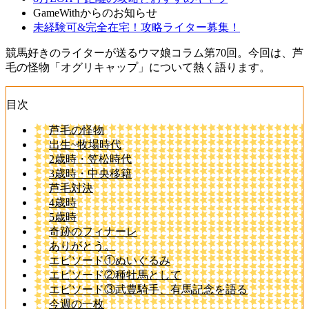
GameWithからのお知らせ
未経験可&完全在宅！攻略ライター募集！
競馬好きのライターが送るウマ娘コラム第70回。今回は、芦
毛の怪物「オグリキャップ」について熱く語ります。
目次
芦毛の怪物
出生~牧場時代
2歳時・笠松時代
3歳時・中央移籍
芦毛対決
4歳時
5歳時
奇跡のフィナーレ
ありがとう。
エピソード①ぬいぐるみ
エピソード②種牡馬として
エピソード③武豊騎手、有馬記念を語る
今週の一枚