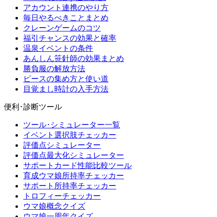
アカウント連携のやり方
毎日やるべきことまとめ
クレーンゲームのコツ
福引チャンスの効果と確率
温泉イベントの条件
あんしん笹針師の効果まとめ
勝負服の解放方法
ピースの集め方と使い道
目覚まし時計の入手方法
便利･診断ツール
ツール･シミュレーター一覧
イベント選択肢チェッカー
評価点シミュレーター
評価点最大化シミュレーター
サポートカード性能比較ツール
育成ウマ娘所持率チェッカー
サポート所持率チェッカー
トロフィーチェッカー
ウマ娘概念クイズ
ウマ娘一周年クイズ