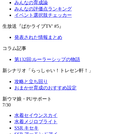
みんなの育成論
みんなの評価点ランキング
イベント選択肢チェッカー
生放送『ぱかライブTV' #5』
発表された情報まとめ
コラム記事
第132回:ルーラーシップの物語
新シナリオ「らっしゃい！トレセン軒！」
攻略と立ち回り
おまかせ育成のおすすめ設定
新ウマ娘・PUサポート
7/30
水着セイウンスカイ
水着メジロブライト
SSR キセキ