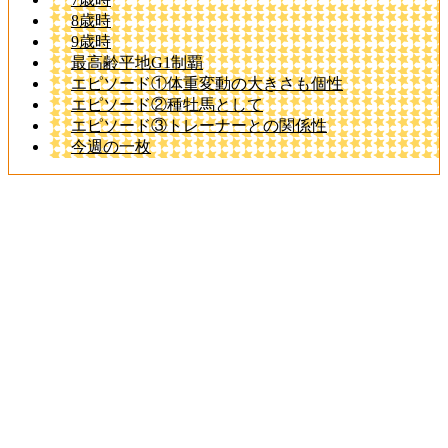
8歳時
9歳時
最高齢平地G1制覇
エピソード①体重変動の大きさも個性
エピソード②種牡馬として
エピソード③トレーナーとの関係性
今週の一枚