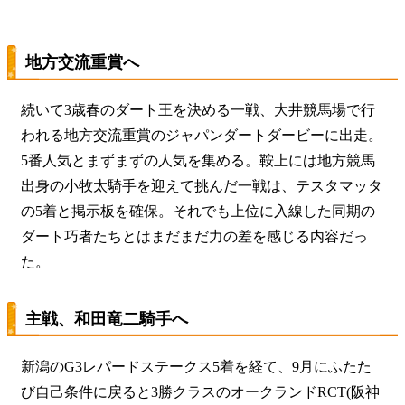
地方交流重賞へ
続いて3歳春のダート王を決める一戦、大井競馬場で行
われる地方交流重賞のジャパンダートダービーに出走。
5番人気とまずまずの人気を集める。鞍上には地方競馬
出身の小牧太騎手を迎えて挑んだ一戦は、テスタマッタ
の5着と掲示板を確保。それでも上位に入線した同期の
ダート巧者たちとはまだまだ力の差を感じる内容だっ
た。
主戦、和田竜二騎手へ
新潟のG3レパードステークス5着を経て、9月にふたた
び自己条件に戻ると3勝クラスのオークランドRCT(阪神