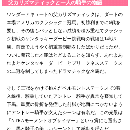
父カリズマティックと一人の騎手の物語
ワンダーアキュートの父カリズマティックは、ダートの
本場アメリカのクラシック二冠馬。初勝利までに6戦を
要し、その後もパッとしない成績を積み重ねてクラシッ
ク初戦のケンタッキーダービー挑戦時の戦績は14戦3
勝。前走でようやく初重賞制覇をしたばかりだったが、
ついに開花した才能はとどまることを知らず、あれよあ
れよとケンタッキーダービーとプリークネスステークス
の二冠を制してしまったドラマチックな名馬だ。
そして三冠をかけて挑んだベルモントステークスで3着
入線後、騎乗していたアントレー騎手が異常を察知して
下馬。重度の骨折を発症した前脚が地面につかないよう
にアントレー騎手が支えたシーンは有名だ。この光景は
「NTRAモーメントオブザイヤー」という賞にも選出さ
れ、馬と騎手の美しいシーンとして感動を呼んだ。