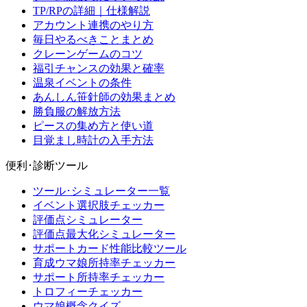
TP/RPの詳細｜仕様解説
アカウント連携のやり方
毎日やるべきことまとめ
クレーンゲームのコツ
福引チャンスの効果と確率
温泉イベントの条件
あんしん笹針師の効果まとめ
勝負服の解放方法
ピースの集め方と使い道
目覚まし時計の入手方法
便利･診断ツール
ツール･シミュレーター一覧
イベント選択肢チェッカー
評価点シミュレーター
評価点最大化シミュレーター
サポートカード性能比較ツール
育成ウマ娘所持率チェッカー
サポート所持率チェッカー
トロフィーチェッカー
ウマ娘概念クイズ