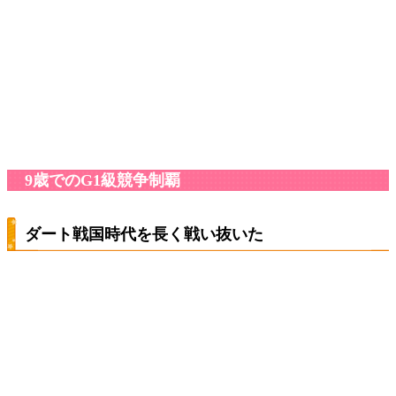
9歳でのG1級競争制覇
ダート戦国時代を長く戦い抜いた