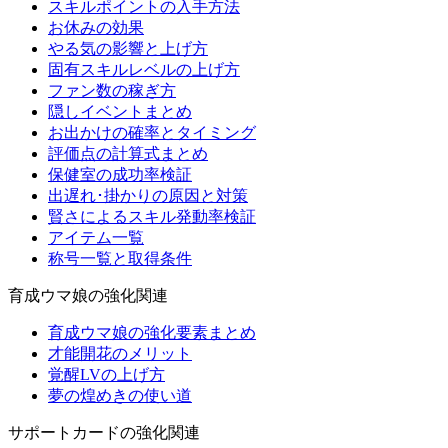
スキルポイントの入手方法
お休みの効果
やる気の影響と上げ方
固有スキルレベルの上げ方
ファン数の稼ぎ方
隠しイベントまとめ
お出かけの確率とタイミング
評価点の計算式まとめ
保健室の成功率検証
出遅れ･掛かりの原因と対策
賢さによるスキル発動率検証
アイテム一覧
称号一覧と取得条件
育成ウマ娘の強化関連
育成ウマ娘の強化要素まとめ
才能開花のメリット
覚醒LVの上げ方
夢の煌めきの使い道
サポートカードの強化関連