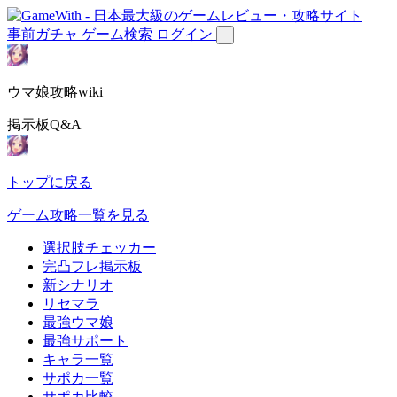
事前ガチャ
ゲーム検索
ログイン
ウマ娘攻略wiki
掲示板Q&A
トップに戻る
ゲーム攻略一覧を見る
選択肢チェッカー
完凸フレ掲示板
新シナリオ
リセマラ
最強ウマ娘
最強サポート
キャラ一覧
サポカ一覧
サポカ比較