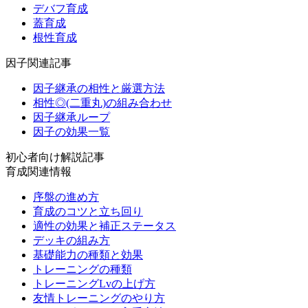
デバフ育成
蓋育成
根性育成
因子関連記事
因子継承の相性と厳選方法
相性◎(二重丸)の組み合わせ
因子継承ループ
因子の効果一覧
初心者向け解説記事
育成関連情報
序盤の進め方
育成のコツと立ち回り
適性の効果と補正ステータス
デッキの組み方
基礎能力の種類と効果
トレーニングの種類
トレーニングLvの上げ方
友情トレーニングのやり方