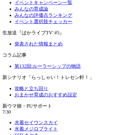
イベントキャンペーン一覧
みんなの育成論
みんなの評価点ランキング
イベント選択肢チェッカー
生放送『ぱかライブTV' #5』
発表された情報まとめ
コラム記事
第132回:ルーラーシップの物語
新シナリオ「らっしゃい！トレセン軒！」
攻略と立ち回り
おまかせ育成のおすすめ設定
新ウマ娘・PUサポート
7/30
水着セイウンスカイ
水着メジロブライト