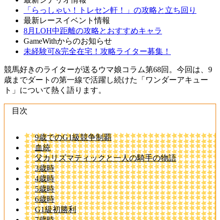
「らっしゃい！トレセン軒！」の攻略と立ち回り
最新レースイベント情報
8月LOH中距離の攻略とおすすめキャラ
GameWithからのお知らせ
未経験可&完全在宅！攻略ライター募集！
競馬好きのライターが送るウマ娘コラム第68回。今回は、9
歳までダートの第一線で活躍し続けた「ワンダーアキュー
ト」について熱く語ります。
目次
9歳でのG1級競争制覇
血統
父カリズマティックと一人の騎手の物語
3歳時
4歳時
5歳時
6歳時
G1級初勝利
7歳時