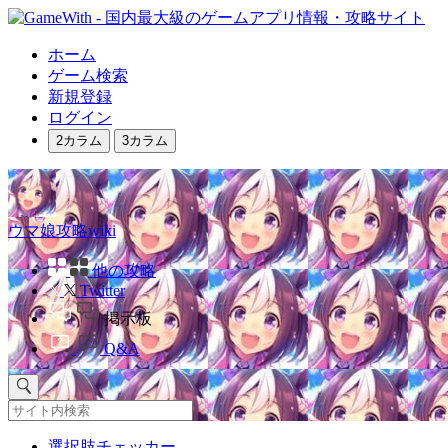
ホーム
ゲーム検索
新規登録
ログイン
2カラム
3カラム
ウマ娘攻略wiki
他の攻略
Twitter
掲示板
Q&A
選択肢チェッカー