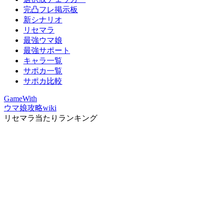
完凸フレ掲示板
新シナリオ
リセマラ
最強ウマ娘
最強サポート
キャラ一覧
サポカ一覧
サポカ比較
GameWith
ウマ娘攻略wiki
リセマラ当たりランキング