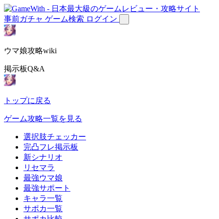
事前ガチャ
ゲーム検索
ログイン
ウマ娘攻略wiki
掲示板Q&A
トップに戻る
ゲーム攻略一覧を見る
選択肢チェッカー
完凸フレ掲示板
新シナリオ
リセマラ
最強ウマ娘
最強サポート
キャラ一覧
サポカ一覧
サポカ比較