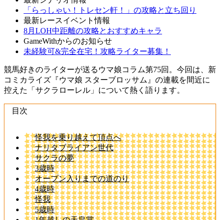
「らっしゃい！トレセン軒！」の攻略と立ち回り
最新レースイベント情報
8月LOH中距離の攻略とおすすめキャラ
GameWithからのお知らせ
未経験可&完全在宅！攻略ライター募集！
競馬好きのライターが送るウマ娘コラム第75回。今回は、新
コミカライズ『ウマ娘 スターブロッサム』の連載を間近に
控えた「サクラローレル」について熱く語ります。
目次
怪我を乗り越えて頂点へ
ナリタブライアン世代
サクラの夢
3歳時
オープン入りまでの道のり
4歳時
怪我
5歳時
1年越しの天皇賞