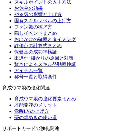
スキルポイントの入手方法
お休みの効果
やる気の影響と上げ方
固有スキルレベルの上げ方
ファン数の稼ぎ方
隠しイベントまとめ
お出かけの確率とタイミング
評価点の計算式まとめ
保健室の成功率検証
出遅れ･掛かりの原因と対策
賢さによるスキル発動率検証
アイテム一覧
称号一覧と取得条件
育成ウマ娘の強化関連
育成ウマ娘の強化要素まとめ
才能開花のメリット
覚醒LVの上げ方
夢の煌めきの使い道
サポートカードの強化関連