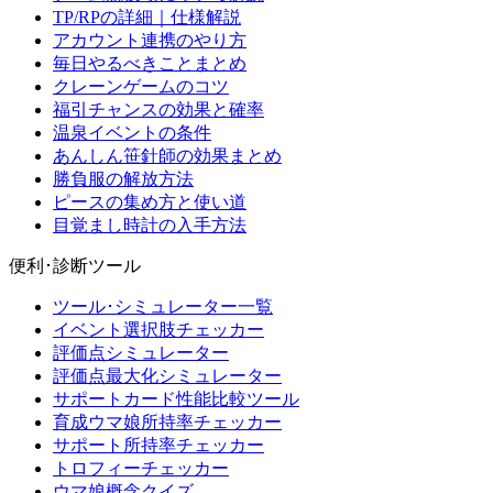
TP/RPの詳細｜仕様解説
アカウント連携のやり方
毎日やるべきことまとめ
クレーンゲームのコツ
福引チャンスの効果と確率
温泉イベントの条件
あんしん笹針師の効果まとめ
勝負服の解放方法
ピースの集め方と使い道
目覚まし時計の入手方法
便利･診断ツール
ツール･シミュレーター一覧
イベント選択肢チェッカー
評価点シミュレーター
評価点最大化シミュレーター
サポートカード性能比較ツール
育成ウマ娘所持率チェッカー
サポート所持率チェッカー
トロフィーチェッカー
ウマ娘概念クイズ