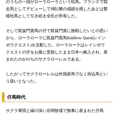
のうちの一頭がローラローラという牝馬。フランスで競
走馬としてデビューして6戦1勝の成績を残したあとは繁
殖牝馬として引き続き全氏が所有した。
そして凱旋門賞馬の仔で凱旋門賞に挑戦したいとの思い
から、ローラローラに凱旋門賞馬Rainbow Quest(レイン
ボウクエスト)を交配した。ローラローラはレインボウ
クエストの仔をお腹に受胎したまま日本へ輸入され、産
まれたのがのちのサクラローレルである。
したがってサクラローレルは外国産馬でなく持込馬とい
う扱いとなった。
仔馬時代
サクラ軍団と縁の深い谷岡牧場で無事に産まれた仔馬