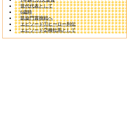
世代代表として
6歳時
凱旋門賞挑戦へ
エピソード①ヒーロー列伝
エピソード②種牡馬として