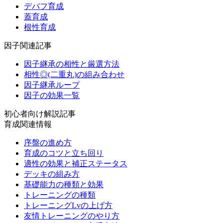
デバフ育成
蓋育成
根性育成
因子関連記事
因子継承の相性と厳選方法
相性◎(二重丸)の組み合わせ
因子継承ループ
因子の効果一覧
初心者向け解説記事
育成関連情報
序盤の進め方
育成のコツと立ち回り
適性の効果と補正ステータス
デッキの組み方
基礎能力の種類と効果
トレーニングの種類
トレーニングLvの上げ方
友情トレーニングのやり方