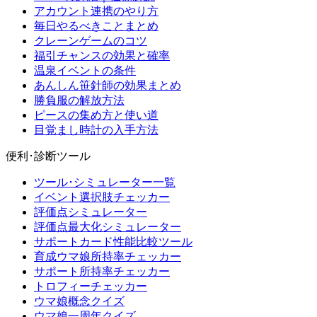
アカウント連携のやり方
毎日やるべきことまとめ
クレーンゲームのコツ
福引チャンスの効果と確率
温泉イベントの条件
あんしん笹針師の効果まとめ
勝負服の解放方法
ピースの集め方と使い道
目覚まし時計の入手方法
便利･診断ツール
ツール･シミュレーター一覧
イベント選択肢チェッカー
評価点シミュレーター
評価点最大化シミュレーター
サポートカード性能比較ツール
育成ウマ娘所持率チェッカー
サポート所持率チェッカー
トロフィーチェッカー
ウマ娘概念クイズ
ウマ娘一周年クイズ