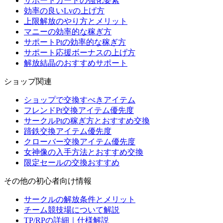
サポートカードの強化要素
効率の良いLvの上げ方
上限解放のやり方とメリット
マニーの効率的な稼ぎ方
サポートPtの効率的な稼ぎ方
サポート応援ボーナスの上げ方
解放結晶のおすすめサポート
ショップ関連
ショップで交換すべきアイテム
フレンドPt交換アイテム優先度
サークルPtの稼ぎ方とおすすめ交換
蹄鉄交換アイテム優先度
クローバー交換アイテム優先度
女神像の入手方法とおすすめ交換
限定セールの交換おすすめ
その他の初心者向け情報
サークルの解放条件とメリット
チーム競技場について解説
TP/RPの詳細｜仕様解説