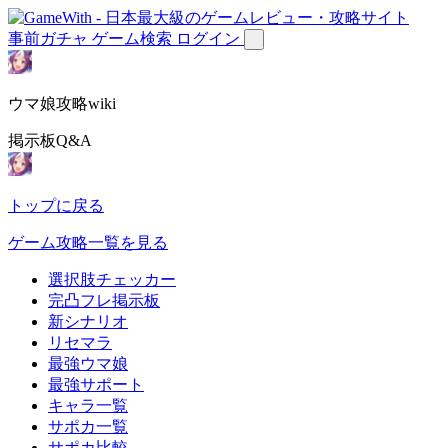
事前ガチャ
ゲーム検索
ログイン
ウマ娘攻略wiki
掲示板Q&A
トップに戻る
ゲーム攻略一覧を見る
選択肢チェッカー
完凸フレ掲示板
新シナリオ
リセマラ
最強ウマ娘
最強サポート
キャラ一覧
サポカ一覧
サポカ比較