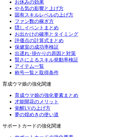
お休みの効果
やる気の影響と上げ方
固有スキルレベルの上げ方
ファン数の稼ぎ方
隠しイベントまとめ
お出かけの確率とタイミング
評価点の計算式まとめ
保健室の成功率検証
出遅れ･掛かりの原因と対策
賢さによるスキル発動率検証
アイテム一覧
称号一覧と取得条件
育成ウマ娘の強化関連
育成ウマ娘の強化要素まとめ
才能開花のメリット
覚醒LVの上げ方
夢の煌めきの使い道
サポートカードの強化関連