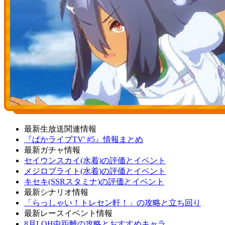
最新生放送関連情報
『ぱかライブTV' #5』情報まとめ
最新ガチャ情報
セイウンスカイ(水着)の評価とイベント
メジロブライト(水着)の評価とイベント
キセキ(SSRスタミナ)の評価とイベント
最新シナリオ情報
「らっしゃい！トレセン軒！」の攻略と立ち回り
最新レースイベント情報
8月LOH中距離の攻略とおすすめキャラ