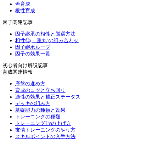
蓋育成
根性育成
因子関連記事
因子継承の相性と厳選方法
相性◎(二重丸)の組み合わせ
因子継承ループ
因子の効果一覧
初心者向け解説記事
育成関連情報
序盤の進め方
育成のコツと立ち回り
適性の効果と補正ステータス
デッキの組み方
基礎能力の種類と効果
トレーニングの種類
トレーニングLvの上げ方
友情トレーニングのやり方
スキルポイントの入手方法