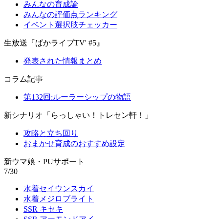
みんなの育成論
みんなの評価点ランキング
イベント選択肢チェッカー
生放送『ぱかライブTV' #5』
発表された情報まとめ
コラム記事
第132回:ルーラーシップの物語
新シナリオ「らっしゃい！トレセン軒！」
攻略と立ち回り
おまかせ育成のおすすめ設定
新ウマ娘・PUサポート
7/30
水着セイウンスカイ
水着メジロブライト
SSR キセキ