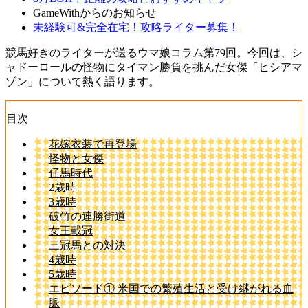
GameWithからのお知らせ
未経験可&完全在宅！攻略ライター募集！
競馬好きのライターが送るウマ娘コラム第79回。今回は、シ
ャドーロールの怪物にタイマン勝負を挑んだ女傑「ヒシアマ
ゾン」について熱く語ります。
目次
花嫁衣装で再登場
怪物と女傑
仔馬時代
2歳時
3歳時
破竹の連勝街道
女王載冠
三冠馬との対決
4歳時
5歳時
エピソード① 米国での繁殖生活と受け継がれる血
脈