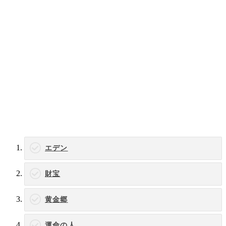
エデン
財宝
黄金郷
運命の人