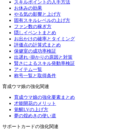
スキルポイントの入手方法
お休みの効果
やる気の影響と上げ方
固有スキルレベルの上げ方
ファン数の稼ぎ方
隠しイベントまとめ
お出かけの確率とタイミング
評価点の計算式まとめ
保健室の成功率検証
出遅れ･掛かりの原因と対策
賢さによるスキル発動率検証
アイテム一覧
称号一覧と取得条件
育成ウマ娘の強化関連
育成ウマ娘の強化要素まとめ
才能開花のメリット
覚醒LVの上げ方
夢の煌めきの使い道
サポートカードの強化関連