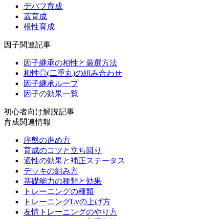
デバフ育成
蓋育成
根性育成
因子関連記事
因子継承の相性と厳選方法
相性◎(二重丸)の組み合わせ
因子継承ループ
因子の効果一覧
初心者向け解説記事
育成関連情報
序盤の進め方
育成のコツと立ち回り
適性の効果と補正ステータス
デッキの組み方
基礎能力の種類と効果
トレーニングの種類
トレーニングLvの上げ方
友情トレーニングのやり方