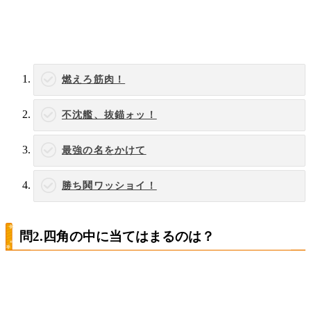
燃えろ筋肉！
不沈艦、抜錨ォッ！
最強の名をかけて
勝ち鬨ワッショイ！
問2.四角の中に当てはまるのは？