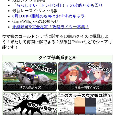
「らっしゃい！トレセン軒！」の攻略と立ち回り
最新レースイベント情報
8月LOH中距離の攻略とおすすめキャラ
GameWithからのお知らせ
未経験可&完全在宅！攻略ライター募集！
ウマ娘のゴールドシップに関する10個のクイズに挑戦しよ
う！果たして何問正解できる？結果はTwitterなどでシェア可
能です！
クイズ/診断系まとめ
リアル馬クイズ
ウマ娘一周年クイズ