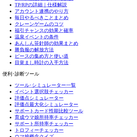
TP/RPの詳細｜仕様解説
アカウント連携のやり方
毎日やるべきことまとめ
クレーンゲームのコツ
福引チャンスの効果と確率
温泉イベントの条件
あんしん笹針師の効果まとめ
勝負服の解放方法
ピースの集め方と使い道
目覚まし時計の入手方法
便利･診断ツール
ツール･シミュレーター一覧
イベント選択肢チェッカー
評価点シミュレーター
評価点最大化シミュレーター
サポートカード性能比較ツール
育成ウマ娘所持率チェッカー
サポート所持率チェッカー
トロフィーチェッカー
ウマ娘概念クイズ