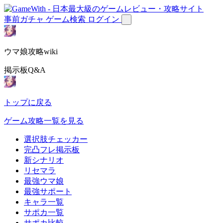
事前ガチャ
ゲーム検索
ログイン
ウマ娘攻略wiki
掲示板Q&A
トップに戻る
ゲーム攻略一覧を見る
選択肢チェッカー
完凸フレ掲示板
新シナリオ
リセマラ
最強ウマ娘
最強サポート
キャラ一覧
サポカ一覧
サポカ比較