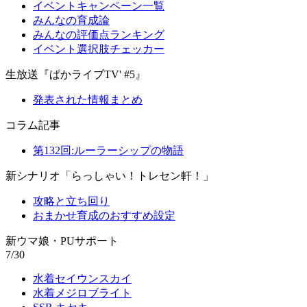
イベントキャンペーン一覧
みんなの育成論
みんなの評価点ランキング
イベント選択肢チェッカー
生放送『ぱかライブTV' #5』
発表された情報まとめ
コラム記事
第132回:ルーラーシップの物語
新シナリオ「らっしゃい！トレセン軒！」
攻略と立ち回り
おまかせ育成のおすすめ設定
新ウマ娘・PUサポート
7/30
水着セイウンスカイ
水着メジロブライト