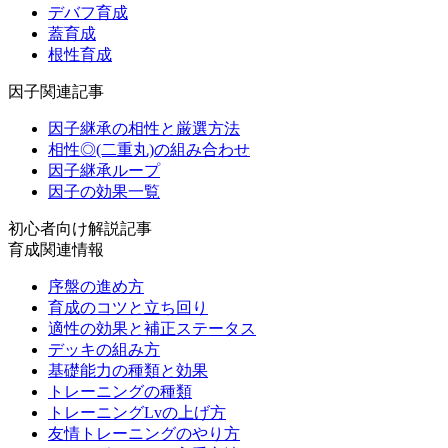
デバフ育成
蓋育成
根性育成
因子関連記事
因子継承の相性と厳選方法
相性◎(二重丸)の組み合わせ
因子継承ループ
因子の効果一覧
初心者向け解説記事
育成関連情報
序盤の進め方
育成のコツと立ち回り
適性の効果と補正ステータス
デッキの組み方
基礎能力の種類と効果
トレーニングの種類
トレーニングLvの上げ方
友情トレーニングのやり方