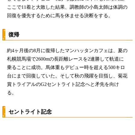
ここで11着と大敗した結果、調教師の小島太師は
体調の
回復
を優先するために馬を休ませる決断をする。
復帰
約4ヶ月後の8月に復帰したマンハッタンカフェは、夏の
札幌競馬場で2600mの長距離レースを
2連勝
して軌道に
乗ることに成功。馬体重もデビュー時を超える500キロ
台にまで回復していた。そして秋の飛躍を目指し、菊花
賞トライアルのG2セントライト記念へと矛先を向け
る。
セントライト記念