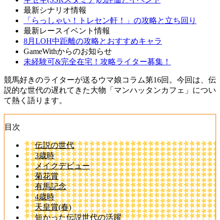
最新シナリオ情報
「らっしゃい！トレセン軒！」の攻略と立ち回り
最新レースイベント情報
8月LOH中距離の攻略とおすすめキャラ
GameWithからのお知らせ
未経験可&完全在宅！攻略ライター募集！
競馬好きのライターが送るウマ娘コラム第16回。今回は、伝
説的な世代の遅れてきた大物「マンハッタンカフェ」につい
て熱く語ります。
目次
伝説の世代
3歳時
メイクデビュー
菊花賞
有馬記念
4歳時
天皇賞(春)
短かった伝説世代の活躍