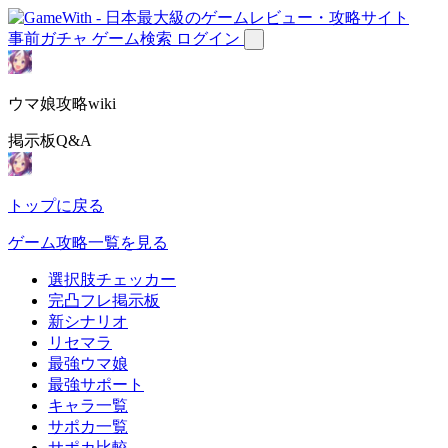
事前ガチャ
ゲーム検索
ログイン
ウマ娘攻略wiki
掲示板Q&A
トップに戻る
ゲーム攻略一覧を見る
選択肢チェッカー
完凸フレ掲示板
新シナリオ
リセマラ
最強ウマ娘
最強サポート
キャラ一覧
サポカ一覧
サポカ比較