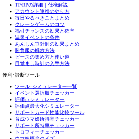
TP/RPの詳細｜仕様解説
アカウント連携のやり方
毎日やるべきことまとめ
クレーンゲームのコツ
福引チャンスの効果と確率
温泉イベントの条件
あんしん笹針師の効果まとめ
勝負服の解放方法
ピースの集め方と使い道
目覚まし時計の入手方法
便利･診断ツール
ツール･シミュレーター一覧
イベント選択肢チェッカー
評価点シミュレーター
評価点最大化シミュレーター
サポートカード性能比較ツール
育成ウマ娘所持率チェッカー
サポート所持率チェッカー
トロフィーチェッカー
ウマ娘概念クイズ