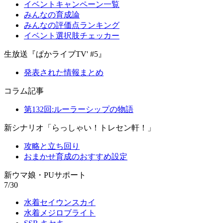
イベントキャンペーン一覧
みんなの育成論
みんなの評価点ランキング
イベント選択肢チェッカー
生放送『ぱかライブTV' #5』
発表された情報まとめ
コラム記事
第132回:ルーラーシップの物語
新シナリオ「らっしゃい！トレセン軒！」
攻略と立ち回り
おまかせ育成のおすすめ設定
新ウマ娘・PUサポート
7/30
水着セイウンスカイ
水着メジロブライト