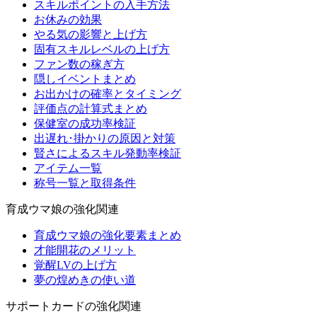
スキルポイントの入手方法
お休みの効果
やる気の影響と上げ方
固有スキルレベルの上げ方
ファン数の稼ぎ方
隠しイベントまとめ
お出かけの確率とタイミング
評価点の計算式まとめ
保健室の成功率検証
出遅れ･掛かりの原因と対策
賢さによるスキル発動率検証
アイテム一覧
称号一覧と取得条件
育成ウマ娘の強化関連
育成ウマ娘の強化要素まとめ
才能開花のメリット
覚醒LVの上げ方
夢の煌めきの使い道
サポートカードの強化関連