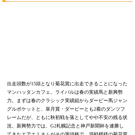
出走頭数が15頭となり菊花賞に出走できることになった
マンハッタンカフェ。ライバルは春の実績馬と新興勢
力。まずは春のクラシック実績組からダービー馬ジャン
グルポケットと、皐月賞・ダービーとも2着のダンツフ
レームだが、ともに秋初戦を落としてやや不安の残る状
況。新興勢力では、G2札幌記念と神戸新聞杯を連勝し
てきたエアエミネムがその筆頭格で、
混戦模様
の菊花賞