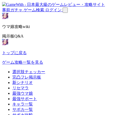
事前ガチャ
ゲーム検索
ログイン
ウマ娘攻略wiki
掲示板Q&A
トップに戻る
ゲーム攻略一覧を見る
選択肢チェッカー
完凸フレ掲示板
新シナリオ
リセマラ
最強ウマ娘
最強サポート
キャラ一覧
サポカ一覧
サポカ比較