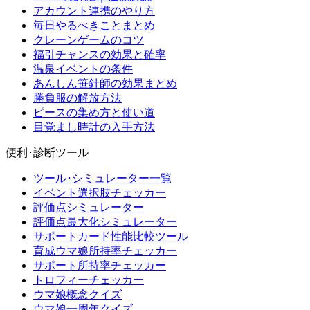
アカウント連携のやり方
毎日やるべきことまとめ
クレーンゲームのコツ
福引チャンスの効果と確率
温泉イベントの条件
あんしん笹針師の効果まとめ
勝負服の解放方法
ピースの集め方と使い道
目覚まし時計の入手方法
便利･診断ツール
ツール･シミュレーター一覧
イベント選択肢チェッカー
評価点シミュレーター
評価点最大化シミュレーター
サポートカード性能比較ツール
育成ウマ娘所持率チェッカー
サポート所持率チェッカー
トロフィーチェッカー
ウマ娘概念クイズ
ウマ娘一周年クイズ