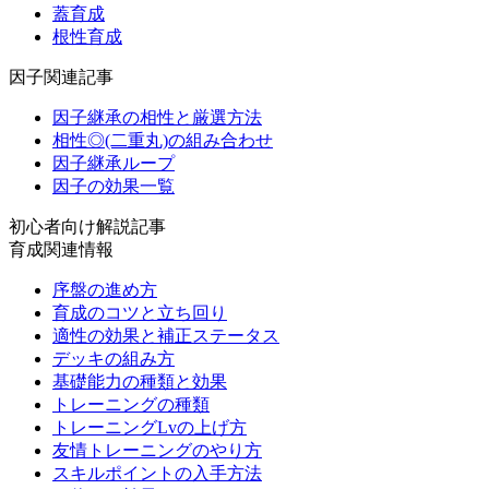
蓋育成
根性育成
因子関連記事
因子継承の相性と厳選方法
相性◎(二重丸)の組み合わせ
因子継承ループ
因子の効果一覧
初心者向け解説記事
育成関連情報
序盤の進め方
育成のコツと立ち回り
適性の効果と補正ステータス
デッキの組み方
基礎能力の種類と効果
トレーニングの種類
トレーニングLvの上げ方
友情トレーニングのやり方
スキルポイントの入手方法