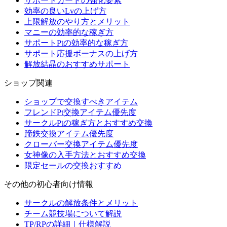
サポートカードの強化要素
効率の良いLvの上げ方
上限解放のやり方とメリット
マニーの効率的な稼ぎ方
サポートPtの効率的な稼ぎ方
サポート応援ボーナスの上げ方
解放結晶のおすすめサポート
ショップ関連
ショップで交換すべきアイテム
フレンドPt交換アイテム優先度
サークルPtの稼ぎ方とおすすめ交換
蹄鉄交換アイテム優先度
クローバー交換アイテム優先度
女神像の入手方法とおすすめ交換
限定セールの交換おすすめ
その他の初心者向け情報
サークルの解放条件とメリット
チーム競技場について解説
TP/RPの詳細｜仕様解説