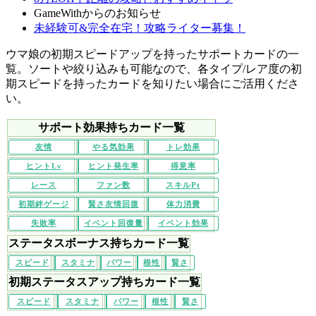
GameWithからのお知らせ
未経験可&完全在宅！攻略ライター募集！
ウマ娘の初期スピードアップを持ったサポートカードの一
覧。ソートや絞り込みも可能なので、各タイプ/レア度の初
期スピードを持ったカードを知りたい場合にご活用くださ
い。
サポート効果持ちカード一覧
友情
やる気効果
トレ効果
ヒントLv
ヒント発生率
得意率
レース
ファン数
スキルPt
初期絆ゲージ
賢さ友情回復
体力消費
失敗率
イベント回復量
イベント効果
ステータスボーナス持ちカード一覧
スピード
スタミナ
パワー
根性
賢さ
初期ステータスアップ持ちカード一覧
スピード
スタミナ
パワー
根性
賢さ