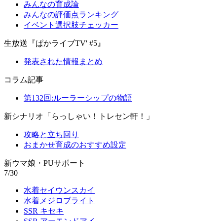
みんなの育成論
みんなの評価点ランキング
イベント選択肢チェッカー
生放送『ぱかライブTV' #5』
発表された情報まとめ
コラム記事
第132回:ルーラーシップの物語
新シナリオ「らっしゃい！トレセン軒！」
攻略と立ち回り
おまかせ育成のおすすめ設定
新ウマ娘・PUサポート
7/30
水着セイウンスカイ
水着メジロブライト
SSR キセキ