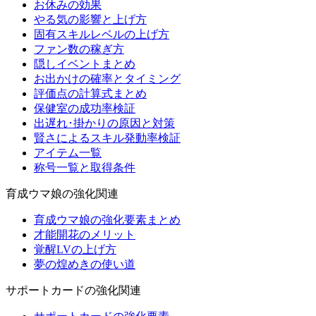
お休みの効果
やる気の影響と上げ方
固有スキルレベルの上げ方
ファン数の稼ぎ方
隠しイベントまとめ
お出かけの確率とタイミング
評価点の計算式まとめ
保健室の成功率検証
出遅れ･掛かりの原因と対策
賢さによるスキル発動率検証
アイテム一覧
称号一覧と取得条件
育成ウマ娘の強化関連
育成ウマ娘の強化要素まとめ
才能開花のメリット
覚醒LVの上げ方
夢の煌めきの使い道
サポートカードの強化関連