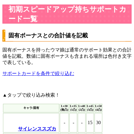
初期スピードアップ持ちサポートカ
ード一覧
固有ボーナスとの合計値を記載
固有ボーナスを持ったウマ娘は通常のサポート効果との合計
値を記載。数値に固有ボーナスも含まれる場所は色付き文字
で表している。
サポートカードを条件で絞り込む
▲タップで絞り込み検索！
Lv30
Lv35
Lv40
Lv45
Lv50
キャラ/固有
(無凸)
(1凸)
(2凸)
(3凸)
(4凸)
-
-
-
15
30
サイレンススズカ