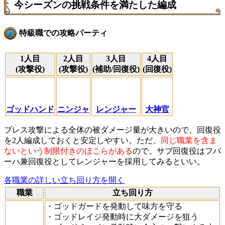
今シーズンの挑戦条件を満たした編成
特級職での攻略パーティ
1人目
2人目
3人目
4人目
(攻撃役)
(攻撃役)
(補助/回復役)
(回復役)
ゴッドハンド
ニンジャ
レンジャー
大神官
ブレス攻撃による全体の被ダメージ量が大きいので、回復役
を2人編成しておくと安定しやすい。ただ、
同じ職業を含ま
ないという制限付きのほこらがある
ので、サブ回復役はフバ
ーハ兼回復役としてレンジャーを採用してみるといい。
各職業の詳しい立ち回り方を開く
職業
立ち回り方
・ゴッドガードを発動して味方を守る
・ゴッドレイジ発動時に大ダメージを狙う