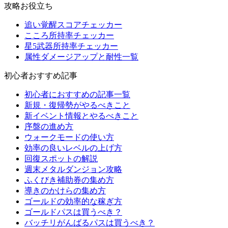
攻略お役立ち
追い覚醒スコアチェッカー
こころ所持率チェッカー
星5武器所持率チェッカー
属性ダメージアップと耐性一覧
初心者おすすめ記事
初心者におすすめの記事一覧
新規・復帰勢がやるべきこと
新イベント情報とやるべきこと
序盤の進め方
ウォークモードの使い方
効率の良いレベルの上げ方
回復スポットの解説
週末メタルダンジョン攻略
ふくびき補助券の集め方
導きのかけらの集め方
ゴールドの効率的な稼ぎ方
ゴールドパスは買うべき？
バッチリがんばるパスは買うべき？