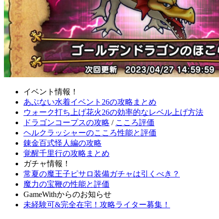
イベント情報！
あぶない水着イベント26の攻略まとめ
ウォーク打ち上げ花火26の効率的なレベル上げ方法
ドラゴンコープスの攻略
/
こころ評価
ヘルクラッシャーのこころ性能と評価
錬金百式怪人編の攻略
覚醒千里行の攻略まとめ
ガチャ情報！
常夏の魔王子ピサロ装備ガチャは引くべき？
魔力の宝鞭の性能と評価
GameWithからのお知らせ
未経験可&完全在宅！攻略ライター募集！