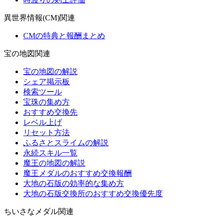
異世界情報(CM)関連
CMの特典と報酬まとめ
宝の地図関連
宝の地図の解説
シェア掲示板
検索ツール
宝珠の集め方
おすすめ交換先
レベル上げ
リセット方法
ふるさとスライムの解説
永続スキル一覧
魔王の地図の解説
魔王メダルのおすすめ交換報酬
大地の石版の効率的な集め方
大地の石版交換所のおすすめ交換優先度
ちいさなメダル関連