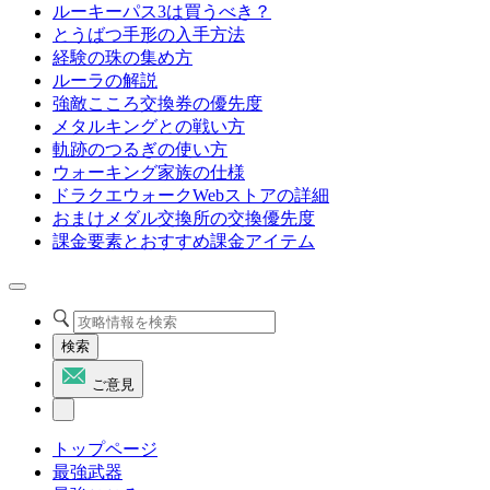
ルーキーパス3は買うべき？
とうばつ手形の入手方法
経験の珠の集め方
ルーラの解説
強敵こころ交換券の優先度
メタルキングとの戦い方
軌跡のつるぎの使い方
ウォーキング家族の仕様
ドラクエウォークWebストアの詳細
おまけメダル交換所の交換優先度
課金要素とおすすめ課金アイテム
検索
ご意見
トップページ
最強武器