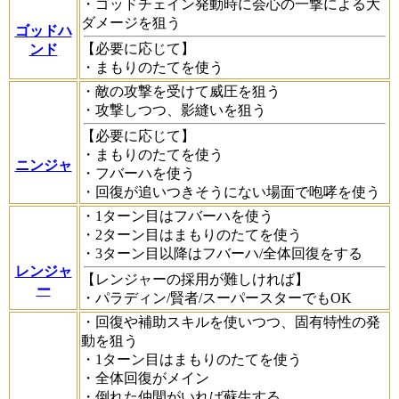
・ゴッドチェイン発動時に会心の一撃による大
ダメージを狙う
ゴッドハ
【必要に応じて】
ンド
・まもりのたてを使う
・敵の攻撃を受けて威圧を狙う
・攻撃しつつ、影縫いを狙う
【必要に応じて】
・まもりのたてを使う
ニンジャ
・フバーハを使う
・回復が追いつきそうにない場面で咆哮を使う
・1ターン目はフバーハを使う
・2ターン目はまもりのたてを使う
・3ターン目以降はフバーハ/全体回復をする
レンジャ
【レンジャーの採用が難しければ】
ー
・パラディン/賢者/スーパースターでもOK
・回復や補助スキルを使いつつ、固有特性の発
動を狙う
・1ターン目はまもりのたてを使う
・全体回復がメイン
・倒れた仲間がいれば蘇生する