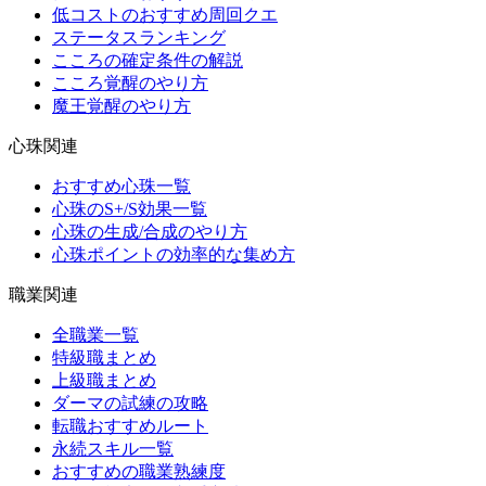
低コストのおすすめ周回クエ
ステータスランキング
こころの確定条件の解説
こころ覚醒のやり方
魔王覚醒のやり方
心珠関連
おすすめ心珠一覧
心珠のS+/S効果一覧
心珠の生成/合成のやり方
心珠ポイントの効率的な集め方
職業関連
全職業一覧
特級職まとめ
上級職まとめ
ダーマの試練の攻略
転職おすすめルート
永続スキル一覧
おすすめの職業熟練度