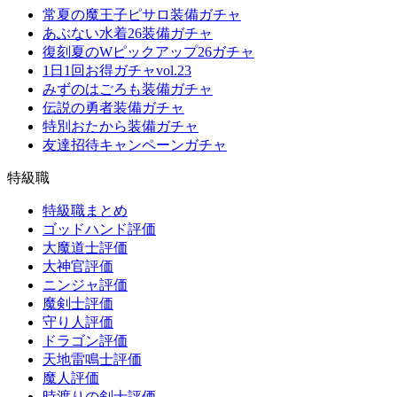
常夏の魔王子ピサロ装備ガチャ
あぶない水着26装備ガチャ
復刻夏のWピックアップ26ガチャ
1日1回お得ガチャvol.23
みずのはごろも装備ガチャ
伝説の勇者装備ガチャ
特別おたから装備ガチャ
友達招待キャンペーンガチャ
特級職
特級職まとめ
ゴッドハンド評価
大魔道士評価
大神官評価
ニンジャ評価
魔剣士評価
守り人評価
ドラゴン評価
天地雷鳴士評価
魔人評価
時渡りの剣士評価