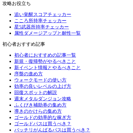
攻略お役立ち
追い覚醒スコアチェッカー
こころ所持率チェッカー
星5武器所持率チェッカー
属性ダメージアップと耐性一覧
初心者おすすめ記事
初心者におすすめの記事一覧
新規・復帰勢がやるべきこと
新イベント情報とやるべきこと
序盤の進め方
ウォークモードの使い方
効率の良いレベルの上げ方
回復スポットの解説
週末メタルダンジョン攻略
ふくびき補助券の集め方
導きのかけらの集め方
ゴールドの効率的な稼ぎ方
ゴールドパスは買うべき？
バッチリがんばるパスは買うべき？