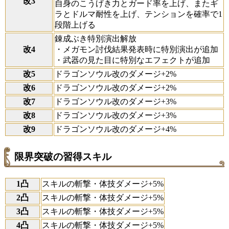
改3
自身のこうげき力とガード率を上げ、またギ
ラとドルマ耐性を上げ、テンションを確率で1
段階上げる
錬成ぶき特別演出解放
改4
・メガモン討伐結果発表時に特別演出が追加
・武器の見た目に特別なエフェクトが追加
改5
ドラゴンソウル改のダメージ+2%
改6
ドラゴンソウル改のダメージ+2%
改7
ドラゴンソウル改のダメージ+3%
改8
ドラゴンソウル改のダメージ+3%
改9
ドラゴンソウル改のダメージ+4%
限界突破の習得スキル
1凸
スキルの斬撃・体技ダメージ+5%
2凸
スキルの斬撃・体技ダメージ+5%
3凸
スキルの斬撃・体技ダメージ+5%
4凸
スキルの斬撃・体技ダメージ+5%