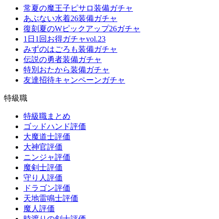
常夏の魔王子ピサロ装備ガチャ
あぶない水着26装備ガチャ
復刻夏のWピックアップ26ガチャ
1日1回お得ガチャvol.23
みずのはごろも装備ガチャ
伝説の勇者装備ガチャ
特別おたから装備ガチャ
友達招待キャンペーンガチャ
特級職
特級職まとめ
ゴッドハンド評価
大魔道士評価
大神官評価
ニンジャ評価
魔剣士評価
守り人評価
ドラゴン評価
天地雷鳴士評価
魔人評価
時渡りの剣士評価