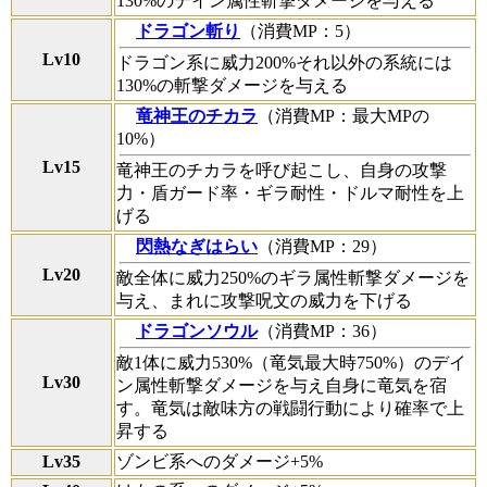
130%のデイン属性斬撃ダメージを与える
ドラゴン斬り
（消費MP：5）
Lv10
ドラゴン系に威力200%それ以外の系統には
130%の斬撃ダメージを与える
竜神王のチカラ
（消費MP：最大MPの
10%）
Lv15
竜神王のチカラを呼び起こし、自身の攻撃
力・盾ガード率・ギラ耐性・ドルマ耐性を上
げる
閃熱なぎはらい
（消費MP：29）
Lv20
敵全体に威力250%のギラ属性斬撃ダメージを
与え、まれに攻撃呪文の威力を下げる
ドラゴンソウル
（消費MP：36）
敵1体に威力530%（竜気最大時750%）のデイ
Lv30
ン属性斬撃ダメージを与え自身に竜気を宿
す。竜気は敵味方の戦闘行動により確率で上
昇する
Lv35
ゾンビ系へのダメージ+5%