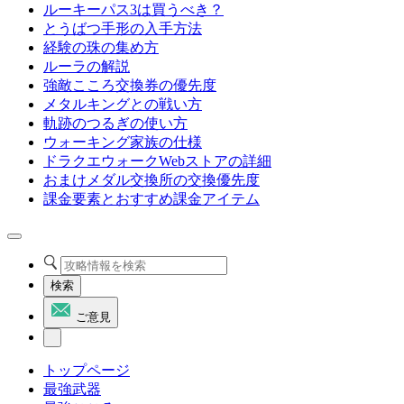
ルーキーパス3は買うべき？
とうばつ手形の入手方法
経験の珠の集め方
ルーラの解説
強敵こころ交換券の優先度
メタルキングとの戦い方
軌跡のつるぎの使い方
ウォーキング家族の仕様
ドラクエウォークWebストアの詳細
おまけメダル交換所の交換優先度
課金要素とおすすめ課金アイテム
検索
ご意見
トップページ
最強武器