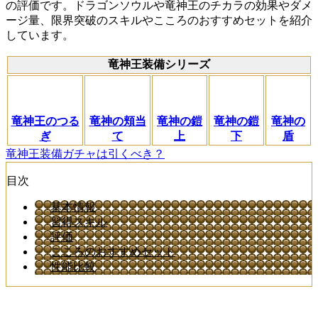
の評価です。ドラゴンソウルや竜神王のチカラの効果やダメ
ージ量、限界突破のスキルやこころのおすすめセットを紹介
しています。
竜神王装備シリーズ
竜神王のつる
竜神の頬当
竜神の鎧
竜神の鎧
竜神の
ぎ
て
上
下
盾
竜神王装備ガチャは引くべき？
目次
基本情報
習得スキル
評価
こころのおすすめセット
性能比較