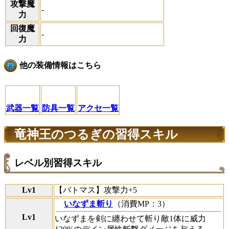
攻撃魔
-
力
回復魔
-
力
他の装備情報はこちら
武器一覧
防具一覧
アクセ一覧
竜神王のつるぎの習得スキル
レベル別習得スキル
Lv1
【バトマス】攻撃力+5
いなずま斬り
（消費MP：3）
Lv1
いなずまを剣に纏わせて斬り敵1体に威力