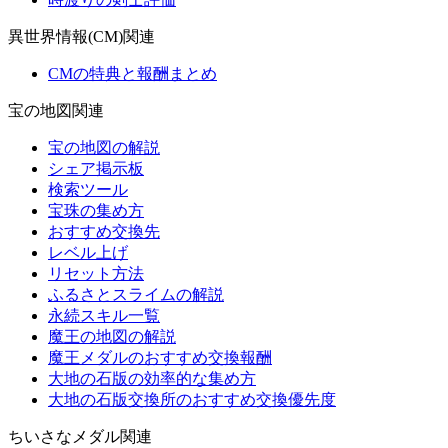
異世界情報(CM)関連
CMの特典と報酬まとめ
宝の地図関連
宝の地図の解説
シェア掲示板
検索ツール
宝珠の集め方
おすすめ交換先
レベル上げ
リセット方法
ふるさとスライムの解説
永続スキル一覧
魔王の地図の解説
魔王メダルのおすすめ交換報酬
大地の石版の効率的な集め方
大地の石版交換所のおすすめ交換優先度
ちいさなメダル関連