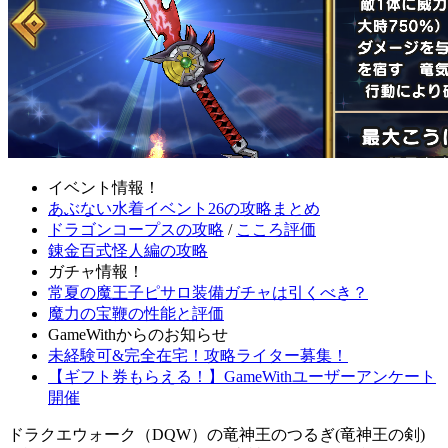
イベント情報！
あぶない水着イベント26の攻略まとめ
ドラゴンコープスの攻略
/
こころ評価
錬金百式怪人編の攻略
ガチャ情報！
常夏の魔王子ピサロ装備ガチャは引くべき？
魔力の宝鞭の性能と評価
GameWithからのお知らせ
未経験可&完全在宅！攻略ライター募集！
【ギフト券もらえる！】GameWithユーザーアンケート
開催
ドラクエウォーク（DQW）の竜神王のつるぎ(竜神王の剣)