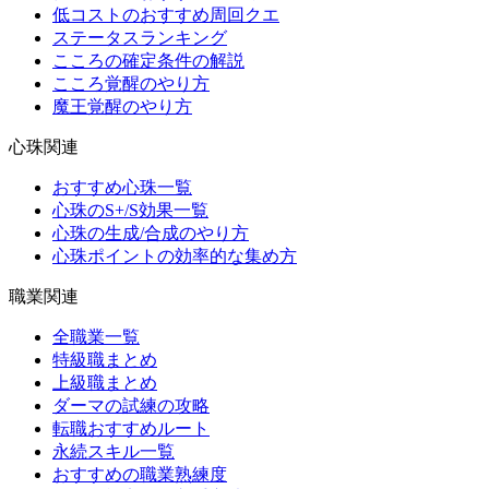
低コストのおすすめ周回クエ
ステータスランキング
こころの確定条件の解説
こころ覚醒のやり方
魔王覚醒のやり方
心珠関連
おすすめ心珠一覧
心珠のS+/S効果一覧
心珠の生成/合成のやり方
心珠ポイントの効率的な集め方
職業関連
全職業一覧
特級職まとめ
上級職まとめ
ダーマの試練の攻略
転職おすすめルート
永続スキル一覧
おすすめの職業熟練度