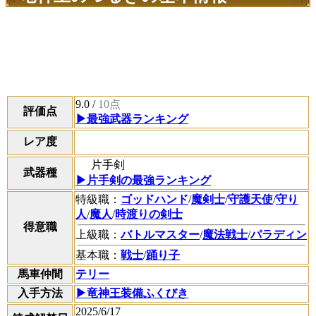
9.0
/
10点
評価点
▶最強武器ランキング
レア度
片手剣
武器種
▶片手剣の最強ランキング
特級職：
ゴッドハンド
/
魔剣士
/
守護天使
/
守り
人
/
魔人
/
時渡りの剣士
得意職
上級職：
バトルマスター
/
魔法戦士
/
パラディン
基本職：
戦士
/
踊り子
馬車仲間
テリー
入手方法
▶竜神王装備ふくびき
2025/6/17