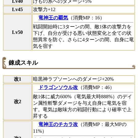
Lv40
けもの系へのダメージ+5%
Lv45
攻撃力+12
竜神王の覇気
（消費MP：16）
戦闘開始時に3ターンの間、敵1体の攻撃力を
Lv50
下げ、自分が受ける悪い状態変化と全ての状
態異常を防ぐ。さらに4ターンの間、自身に竜
気を宿す
錬成スキル
改1
暗黒神ラプソーンへのダメージ+20%
ドラゴンソウル改
（消費MP：46）
敵1体に威力600%（竜気最大時888%）のデイ
改2
ン属性斬撃ダメージを与え自身に竜気を宿
す。竜気は敵味方の戦闘行動により確率で上
昇する
竜神王のチカラ改
（消費MP：最大MPの
11%）