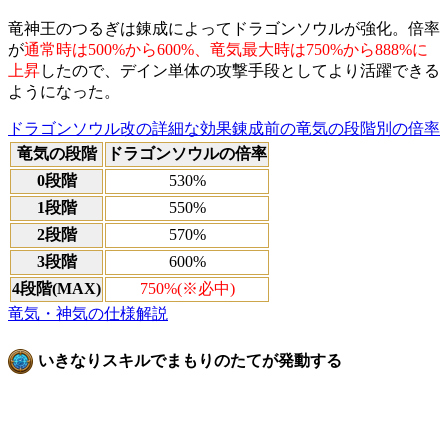
竜神王のつるぎは錬成によってドラゴンソウルが強化。倍率
が
通常時は500%から600%、竜気最大時は750%から888%に
上昇
したので、デイン単体の攻撃手段としてより活躍できる
ようになった。
ドラゴンソウル改の詳細な効果
錬成前の竜気の段階別の倍率
竜気の段階
ドラゴンソウルの倍率
0段階
530%
1段階
550%
2段階
570%
3段階
600%
4段階(MAX)
750%(※必中)
竜気・神気の仕様解説
いきなりスキルでまもりのたてが発動する