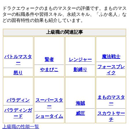
ドラクエウォークのまものマスターの評価です。まものマス
ターの転職条件や習得スキル、永続スキル、「ふか名人」な
どの固有特性の効果も紹介しています。
上級職の関連記事
バトルマスタ
魔法戦士
賢者
レンジャー
ー
フォースブレ
やまびこ
影縛り
怒り
イク
まものマスタ
パラディン
スーパースタ
海賊
ー
ー
パラディンガ
威圧
スカウトサー
ード
ショータイム
チ
上級職の性能一覧