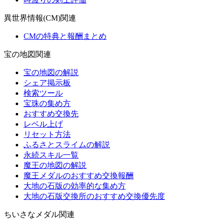
異世界情報(CM)関連
CMの特典と報酬まとめ
宝の地図関連
宝の地図の解説
シェア掲示板
検索ツール
宝珠の集め方
おすすめ交換先
レベル上げ
リセット方法
ふるさとスライムの解説
永続スキル一覧
魔王の地図の解説
魔王メダルのおすすめ交換報酬
大地の石版の効率的な集め方
大地の石版交換所のおすすめ交換優先度
ちいさなメダル関連