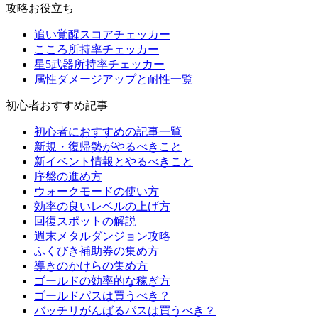
攻略お役立ち
追い覚醒スコアチェッカー
こころ所持率チェッカー
星5武器所持率チェッカー
属性ダメージアップと耐性一覧
初心者おすすめ記事
初心者におすすめの記事一覧
新規・復帰勢がやるべきこと
新イベント情報とやるべきこと
序盤の進め方
ウォークモードの使い方
効率の良いレベルの上げ方
回復スポットの解説
週末メタルダンジョン攻略
ふくびき補助券の集め方
導きのかけらの集め方
ゴールドの効率的な稼ぎ方
ゴールドパスは買うべき？
バッチリがんばるパスは買うべき？