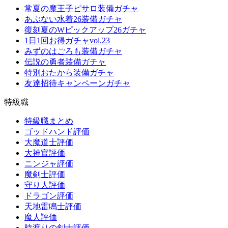
常夏の魔王子ピサロ装備ガチャ
あぶない水着26装備ガチャ
復刻夏のWピックアップ26ガチャ
1日1回お得ガチャvol.23
みずのはごろも装備ガチャ
伝説の勇者装備ガチャ
特別おたから装備ガチャ
友達招待キャンペーンガチャ
特級職
特級職まとめ
ゴッドハンド評価
大魔道士評価
大神官評価
ニンジャ評価
魔剣士評価
守り人評価
ドラゴン評価
天地雷鳴士評価
魔人評価
時渡りの剣士評価