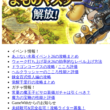
イベント情報！
あぶない水着イベント26の攻略まとめ
ウォーク打ち上げ花火26の効率的なレベル上げ方法
ドラゴンコープスの攻略
/
こころ評価
ヘルクラッシャーのこころ性能と評価
錬金百式怪人編の攻略
覚醒千里行の攻略まとめ
ガチャ情報！
常夏の魔王子ピサロ装備ガチャは引くべき？
魔力の宝鞭の性能と評価
GameWithからのお知らせ
未経験可&完全在宅！攻略ライター募集！