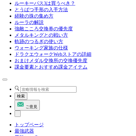
ルーキーパス3は買うべき？
とうばつ手形の入手方法
経験の珠の集め方
ルーラの解説
強敵こころ交換券の優先度
メタルキングとの戦い方
軌跡のつるぎの使い方
ウォーキング家族の仕様
ドラクエウォークWebストアの詳細
おまけメダル交換所の交換優先度
課金要素とおすすめ課金アイテム
検索
ご意見
トップページ
最強武器