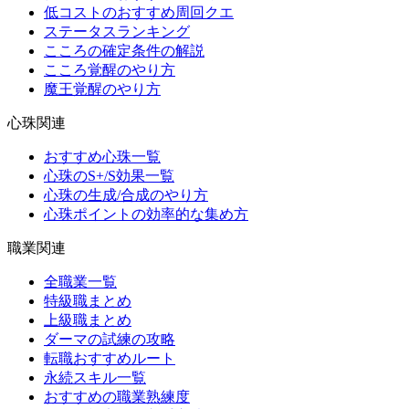
低コストのおすすめ周回クエ
ステータスランキング
こころの確定条件の解説
こころ覚醒のやり方
魔王覚醒のやり方
心珠関連
おすすめ心珠一覧
心珠のS+/S効果一覧
心珠の生成/合成のやり方
心珠ポイントの効率的な集め方
職業関連
全職業一覧
特級職まとめ
上級職まとめ
ダーマの試練の攻略
転職おすすめルート
永続スキル一覧
おすすめの職業熟練度