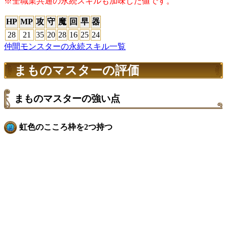
※全職業共通の永続スキルも加味した値です。
HP
MP
攻
守
魔
回
早
器
28
21
35
20
28
16
25
24
仲間モンスターの永続スキル一覧
まものマスターの評価
まものマスターの強い点
虹色のこころ枠を2つ持つ