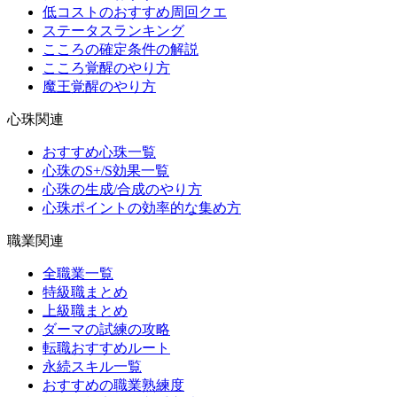
低コストのおすすめ周回クエ
ステータスランキング
こころの確定条件の解説
こころ覚醒のやり方
魔王覚醒のやり方
心珠関連
おすすめ心珠一覧
心珠のS+/S効果一覧
心珠の生成/合成のやり方
心珠ポイントの効率的な集め方
職業関連
全職業一覧
特級職まとめ
上級職まとめ
ダーマの試練の攻略
転職おすすめルート
永続スキル一覧
おすすめの職業熟練度