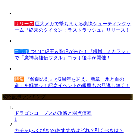
リリース
巨大メカで撃ちまくる爽快シューティングゲ
ーム『終末のタイタン：ラストラッシュ』リリース！
コラボ
ついに虎王＆影虎が来た！『鋼嵐 - メカラシ』
で「魔神英雄伝ワタル」コラボ後半が開催！
特集
『鈴蘭の剣』が2周年を迎え、新章「氷と血の
道」を解禁ッ！記念イベントの報酬もお見逃し無く！
攻略記事ランキング
ドラゴンコープスの攻略と弱点倍率
1
ガチャ(ふくびき)のおすすめはどれ？引くべきは？