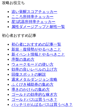
攻略お役立ち
追い覚醒スコアチェッカー
こころ所持率チェッカー
星5武器所持率チェッカー
属性ダメージアップと耐性一覧
初心者おすすめ記事
初心者におすすめの記事一覧
新規・復帰勢がやるべきこと
新イベント情報とやるべきこと
序盤の進め方
ウォークモードの使い方
効率の良いレベルの上げ方
回復スポットの解説
週末メタルダンジョン攻略
ふくびき補助券の集め方
導きのかけらの集め方
ゴールドの効率的な稼ぎ方
ゴールドパスは買うべき？
バッチリがんばるパスは買うべき？