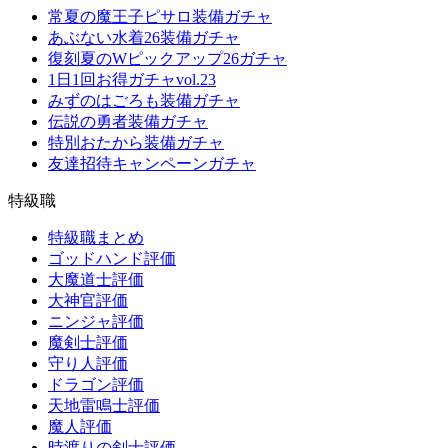
常夏の魔王子ピサロ装備ガチャ
あぶない水着26装備ガチャ
復刻夏のWピックアップ26ガチャ
1日1回お得ガチャvol.23
みずのはごろも装備ガチャ
伝説の勇者装備ガチャ
特別おたから装備ガチャ
友達招待キャンペーンガチャ
特級職
特級職まとめ
ゴッドハンド評価
大魔道士評価
大神官評価
ニンジャ評価
魔剣士評価
守り人評価
ドラゴン評価
天地雷鳴士評価
魔人評価
時渡りの剣士評価