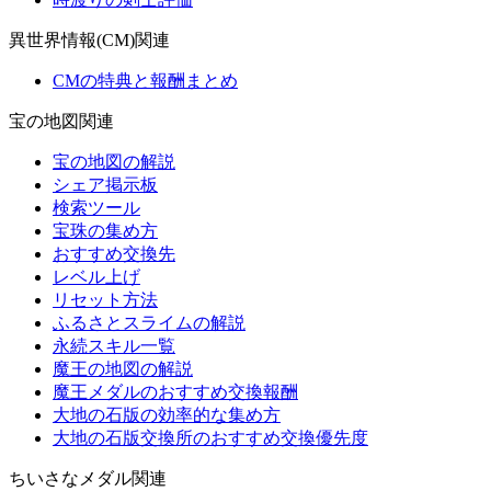
異世界情報(CM)関連
CMの特典と報酬まとめ
宝の地図関連
宝の地図の解説
シェア掲示板
検索ツール
宝珠の集め方
おすすめ交換先
レベル上げ
リセット方法
ふるさとスライムの解説
永続スキル一覧
魔王の地図の解説
魔王メダルのおすすめ交換報酬
大地の石版の効率的な集め方
大地の石版交換所のおすすめ交換優先度
ちいさなメダル関連