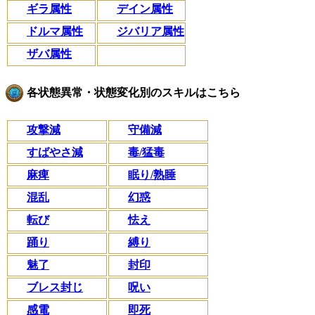
ギラ属性
デイン属性
ドルマ属性
ジバリア属性
ザバ属性
各状態異常・状態変化別のスキルはこちら
攻撃減
守備減
すばやさ減
毒/猛毒
麻痺
眠り/熟睡
混乱
幻惑
転び
怯え
踊り
縛り
魅了
封印
ブレス封じ
呪い
感電
即死