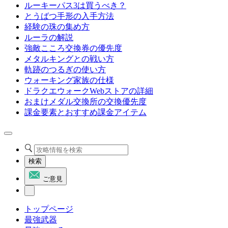
ルーキーパス3は買うべき？
とうばつ手形の入手方法
経験の珠の集め方
ルーラの解説
強敵こころ交換券の優先度
メタルキングとの戦い方
軌跡のつるぎの使い方
ウォーキング家族の仕様
ドラクエウォークWebストアの詳細
おまけメダル交換所の交換優先度
課金要素とおすすめ課金アイテム
検索
ご意見
トップページ
最強武器