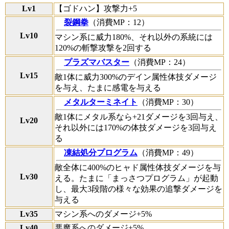
Lv1
【ゴドハン】攻撃力+5
裂鋼拳
（消費MP：12）
Lv10
マシン系に威力180%、それ以外の系統には
120%の斬撃攻撃を2回する
プラズマバスター
（消費MP：24）
Lv15
敵1体に威力300%のデイン属性体技ダメージ
を与え、たまに感電を与える
メタルターミネイト
（消費MP：30）
敵1体にメタル系なら+21ダメージを3回与え、
Lv20
それ以外には170%の体技ダメージを3回与え
る
凍結処分プログラム
（消費MP：49）
敵全体に400%のヒャド属性体技ダメージを与
Lv30
える。たまに「まっさつプログラム」が起動
し、最大3段階の様々な効果の追撃ダメージを
与える
Lv35
マシン系へのダメージ+5%
Lv40
悪魔系へのダメージ+5%