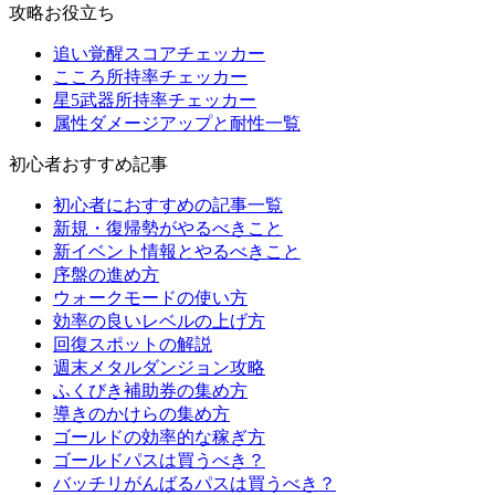
攻略お役立ち
追い覚醒スコアチェッカー
こころ所持率チェッカー
星5武器所持率チェッカー
属性ダメージアップと耐性一覧
初心者おすすめ記事
初心者におすすめの記事一覧
新規・復帰勢がやるべきこと
新イベント情報とやるべきこと
序盤の進め方
ウォークモードの使い方
効率の良いレベルの上げ方
回復スポットの解説
週末メタルダンジョン攻略
ふくびき補助券の集め方
導きのかけらの集め方
ゴールドの効率的な稼ぎ方
ゴールドパスは買うべき？
バッチリがんばるパスは買うべき？