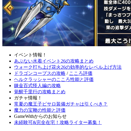
イベント情報！
あぶない水着イベント26の攻略まとめ
ウォーク打ち上げ花火26の効率的なレベル上げ方法
ドラゴンコープスの攻略
/
こころ評価
ヘルクラッシャーのこころ性能と評価
錬金百式怪人編の攻略
覚醒千里行の攻略まとめ
ガチャ情報！
常夏の魔王子ピサロ装備ガチャは引くべき？
魔力の宝鞭の性能と評価
GameWithからのお知らせ
未経験可&完全在宅！攻略ライター募集！