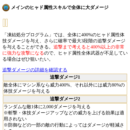
メインのヒャド属性スキルで全体に大ダメージ
「凍結処分プログラム」では、全体に400%のヒャド属性体
技ダメージを与え、さらに確率で最大3段階の追撃ダメージ
を与えることができる。
追撃まで考えると400%以上の非常
に強力な攻撃になる
ので、ヒャド属性全体武器が不足してい
る場合はぜひ狙いたい。
追撃ダメージの詳細を確認する
追撃ダメージ1
敵全体にマシン系なら威力400%、それ以外には威力80%の
体技ダメージを与える
追撃ダメージ2
ランダムな敵1体に2,000ダメージを与える
※斬撃・体技ダメージアップなどの威力を上げる効果は適
用されない
※防御などの一部の敵の行動によってはダメージが軽減さ