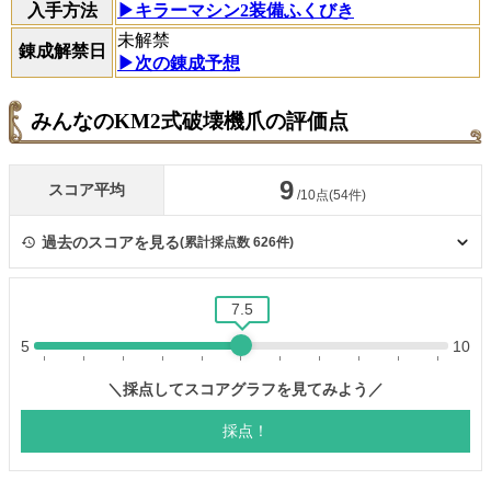
入手方法
▶︎キラーマシン2装備ふくびき
未解禁
錬成解禁日
▶次の錬成予想
みんなのKM2式破壊機爪の評価点