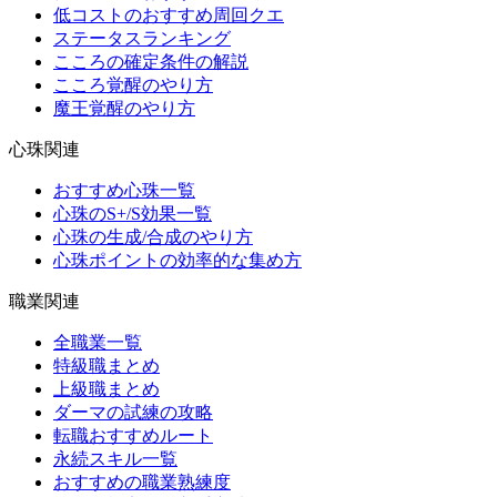
低コストのおすすめ周回クエ
ステータスランキング
こころの確定条件の解説
こころ覚醒のやり方
魔王覚醒のやり方
心珠関連
おすすめ心珠一覧
心珠のS+/S効果一覧
心珠の生成/合成のやり方
心珠ポイントの効率的な集め方
職業関連
全職業一覧
特級職まとめ
上級職まとめ
ダーマの試練の攻略
転職おすすめルート
永続スキル一覧
おすすめの職業熟練度