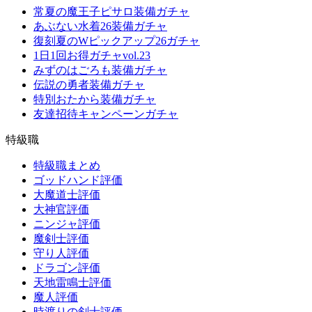
常夏の魔王子ピサロ装備ガチャ
あぶない水着26装備ガチャ
復刻夏のWピックアップ26ガチャ
1日1回お得ガチャvol.23
みずのはごろも装備ガチャ
伝説の勇者装備ガチャ
特別おたから装備ガチャ
友達招待キャンペーンガチャ
特級職
特級職まとめ
ゴッドハンド評価
大魔道士評価
大神官評価
ニンジャ評価
魔剣士評価
守り人評価
ドラゴン評価
天地雷鳴士評価
魔人評価
時渡りの剣士評価