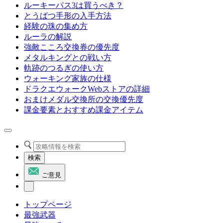
ルーキーパス3は買うべき？
とうばつ手形の入手方法
経験の珠の集め方
ルーラの解説
強敵こころ交換券の優先度
メタルキングとの戦い方
軌跡のつるぎの使い方
ウォーキング家族の仕様
ドラクエウォークWebストアの詳細
おまけメダル交換所の交換優先度
課金要素とおすすめ課金アイテム
検索
ご意見
トップページ
最強武器