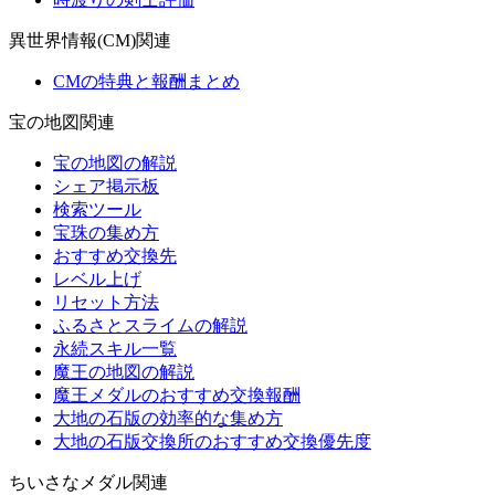
異世界情報(CM)関連
CMの特典と報酬まとめ
宝の地図関連
宝の地図の解説
シェア掲示板
検索ツール
宝珠の集め方
おすすめ交換先
レベル上げ
リセット方法
ふるさとスライムの解説
永続スキル一覧
魔王の地図の解説
魔王メダルのおすすめ交換報酬
大地の石版の効率的な集め方
大地の石版交換所のおすすめ交換優先度
ちいさなメダル関連