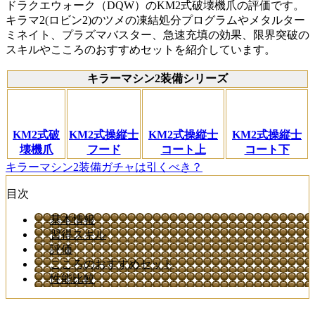
ドラクエウォーク（DQW）のKM2式破壊機爪の評価です。
キラマ2(ロビン2)のツメの凍結処分プログラムやメタルター
ミネイト、プラズマバスター、急速充填の効果、限界突破の
スキルやこころのおすすめセットを紹介しています。
キラーマシン2装備シリーズ
KM2式破
KM2式操縦士
KM2式操縦士
KM2式操縦士
壊機爪
フード
コート上
コート下
キラーマシン2装備ガチャは引くべき？
目次
基本情報
習得スキル
評価
こころのおすすめセット
性能比較