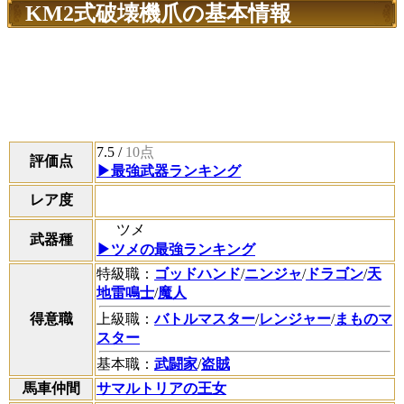
KM2式破壊機爪の基本情報
7.5
/
10点
評価点
▶最強武器ランキング
レア度
ツメ
武器種
▶ツメの最強ランキング
特級職：
ゴッドハンド
/
ニンジャ
/
ドラゴン
/
天
地雷鳴士
/
魔人
得意職
上級職：
バトルマスター
/
レンジャー
/
まものマ
スター
基本職：
武闘家
/
盗賊
馬車仲間
サマルトリアの王女