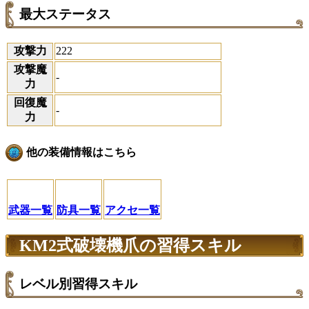
最大ステータス
攻撃力
222
攻撃魔
-
力
回復魔
-
力
他の装備情報はこちら
武器一覧
防具一覧
アクセ一覧
KM2式破壊機爪の習得スキル
レベル別習得スキル