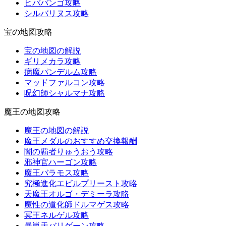
ヒババンゴ攻略
シルバリヌス攻略
宝の地図攻略
宝の地図の解説
ギリメカラ攻略
病魔パンデルム攻略
マッドファルコン攻略
呪幻師シャルマナ攻略
魔王の地図攻略
魔王の地図の解説
魔王メダルのおすすめ交換報酬
闇の覇者りゅうおう攻略
邪神官ハーゴン攻略
魔王バラモス攻略
究極進化エビルプリースト攻略
天魔王オルゴ・デミーラ攻略
魔性の道化師ドルマゲス攻略
冥王ネルゲル攻略
暴嵐天バリゲーン攻略