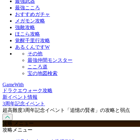
最強武器
最強こころ
おすすめガチャ
メガモン攻略
強敵攻略
ほこら攻略
覚醒千里行攻略
あるくんですW
その他
最強仲間モンスター
こころ道
宝の地図検索
GameWith
ドラクエウォーク攻略
新イベント情報
3周年記念イベント
超高難度3周年記念イベント「追憶の賢者」の攻略と弱点
攻略 メニュー
攻略メニュー