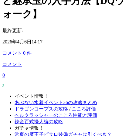
と継承玉の入手方法【DQウ
ォーク】
最終更新:
2026年4月6日14:17
コメント
0
件
コメント
0
イベント情報！
あぶない水着イベント26の攻略まとめ
ドラゴンコープスの攻略
/
こころ評価
ヘルクラッシャーのこころ性能と評価
錬金百式怪人編の攻略
ガチャ情報！
常夏の魔王子ピサロ装備ガチャは引くべき？