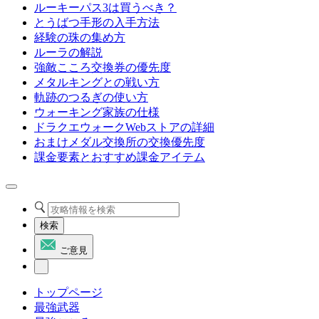
ルーキーパス3は買うべき？
とうばつ手形の入手方法
経験の珠の集め方
ルーラの解説
強敵こころ交換券の優先度
メタルキングとの戦い方
軌跡のつるぎの使い方
ウォーキング家族の仕様
ドラクエウォークWebストアの詳細
おまけメダル交換所の交換優先度
課金要素とおすすめ課金アイテム
検索
ご意見
トップページ
最強武器