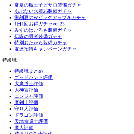
常夏の魔王子ピサロ装備ガチャ
あぶない水着26装備ガチャ
復刻夏のWピックアップ26ガチャ
1日1回お得ガチャvol.23
みずのはごろも装備ガチャ
伝説の勇者装備ガチャ
特別おたから装備ガチャ
友達招待キャンペーンガチャ
特級職
特級職まとめ
ゴッドハンド評価
大魔道士評価
大神官評価
ニンジャ評価
魔剣士評価
守り人評価
ドラゴン評価
天地雷鳴士評価
魔人評価
時渡りの剣士評価