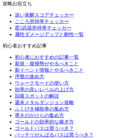
攻略お役立ち
追い覚醒スコアチェッカー
こころ所持率チェッカー
星5武器所持率チェッカー
属性ダメージアップと耐性一覧
初心者おすすめ記事
初心者におすすめの記事一覧
新規・復帰勢がやるべきこと
新イベント情報とやるべきこと
序盤の進め方
ウォークモードの使い方
効率の良いレベルの上げ方
回復スポットの解説
週末メタルダンジョン攻略
ふくびき補助券の集め方
導きのかけらの集め方
ゴールドの効率的な稼ぎ方
ゴールドパスは買うべき？
バッチリがんばるパスは買うべき？