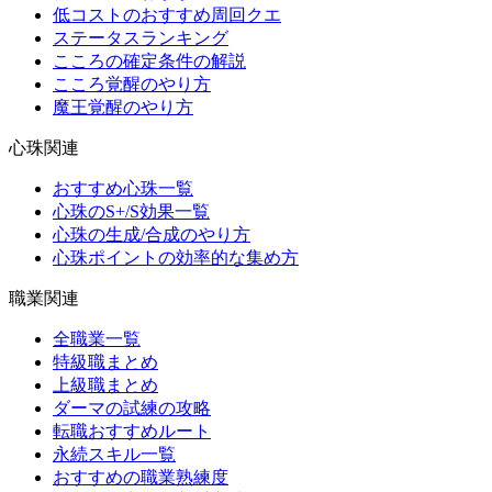
低コストのおすすめ周回クエ
ステータスランキング
こころの確定条件の解説
こころ覚醒のやり方
魔王覚醒のやり方
心珠関連
おすすめ心珠一覧
心珠のS+/S効果一覧
心珠の生成/合成のやり方
心珠ポイントの効率的な集め方
職業関連
全職業一覧
特級職まとめ
上級職まとめ
ダーマの試練の攻略
転職おすすめルート
永続スキル一覧
おすすめの職業熟練度