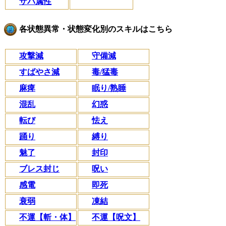
ザバ属性
各状態異常・状態変化別のスキルはこちら
攻撃減
守備減
すばやさ減
毒/猛毒
麻痺
眠り/熟睡
混乱
幻惑
転び
怯え
踊り
縛り
魅了
封印
ブレス封じ
呪い
感電
即死
衰弱
凍結
不運【斬・体】
不運【呪文】