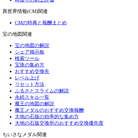
異世界情報(CM)関連
CMの特典と報酬まとめ
宝の地図関連
宝の地図の解説
シェア掲示板
検索ツール
宝珠の集め方
おすすめ交換先
レベル上げ
リセット方法
ふるさとスライムの解説
永続スキル一覧
魔王の地図の解説
魔王メダルのおすすめ交換報酬
大地の石版の効率的な集め方
大地の石版交換所のおすすめ交換優先度
ちいさなメダル関連