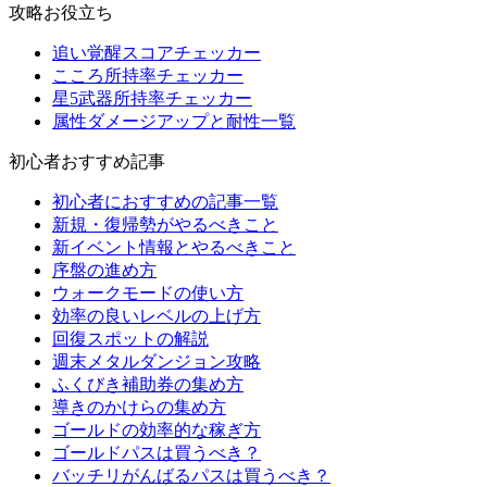
攻略お役立ち
追い覚醒スコアチェッカー
こころ所持率チェッカー
星5武器所持率チェッカー
属性ダメージアップと耐性一覧
初心者おすすめ記事
初心者におすすめの記事一覧
新規・復帰勢がやるべきこと
新イベント情報とやるべきこと
序盤の進め方
ウォークモードの使い方
効率の良いレベルの上げ方
回復スポットの解説
週末メタルダンジョン攻略
ふくびき補助券の集め方
導きのかけらの集め方
ゴールドの効率的な稼ぎ方
ゴールドパスは買うべき？
バッチリがんばるパスは買うべき？