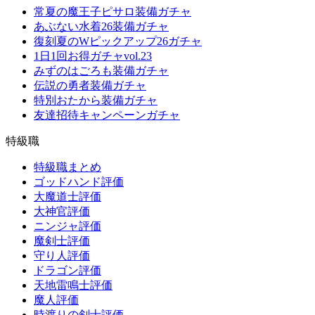
常夏の魔王子ピサロ装備ガチャ
あぶない水着26装備ガチャ
復刻夏のWピックアップ26ガチャ
1日1回お得ガチャvol.23
みずのはごろも装備ガチャ
伝説の勇者装備ガチャ
特別おたから装備ガチャ
友達招待キャンペーンガチャ
特級職
特級職まとめ
ゴッドハンド評価
大魔道士評価
大神官評価
ニンジャ評価
魔剣士評価
守り人評価
ドラゴン評価
天地雷鳴士評価
魔人評価
時渡りの剣士評価