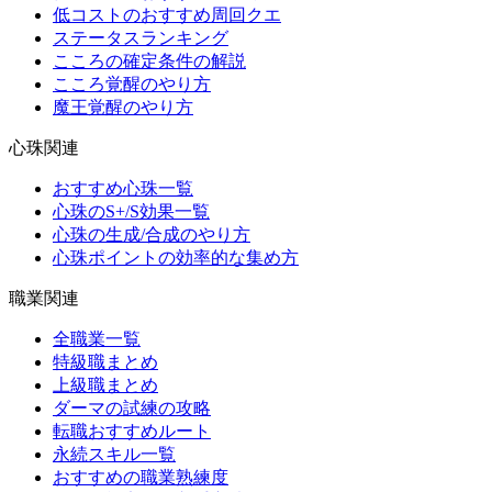
低コストのおすすめ周回クエ
ステータスランキング
こころの確定条件の解説
こころ覚醒のやり方
魔王覚醒のやり方
心珠関連
おすすめ心珠一覧
心珠のS+/S効果一覧
心珠の生成/合成のやり方
心珠ポイントの効率的な集め方
職業関連
全職業一覧
特級職まとめ
上級職まとめ
ダーマの試練の攻略
転職おすすめルート
永続スキル一覧
おすすめの職業熟練度