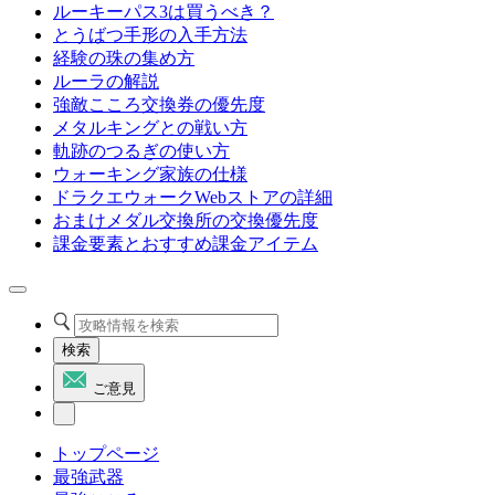
ルーキーパス3は買うべき？
とうばつ手形の入手方法
経験の珠の集め方
ルーラの解説
強敵こころ交換券の優先度
メタルキングとの戦い方
軌跡のつるぎの使い方
ウォーキング家族の仕様
ドラクエウォークWebストアの詳細
おまけメダル交換所の交換優先度
課金要素とおすすめ課金アイテム
検索
ご意見
トップページ
最強武器