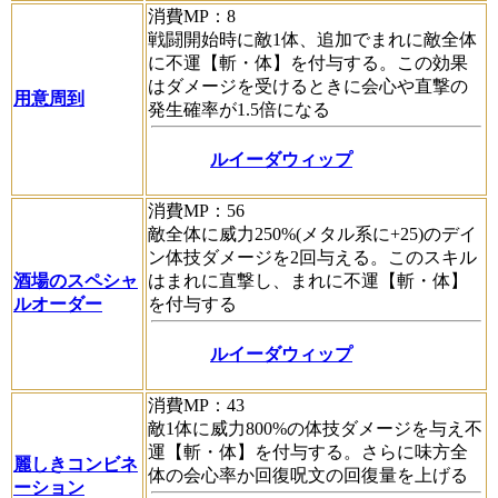
消費MP：8
戦闘開始時に敵1体、追加でまれに敵全体
に不運【斬・体】を付与する。この効果
はダメージを受けるときに会心や直撃の
用意周到
発生確率が1.5倍になる
ルイーダウィップ
消費MP：56
敵全体に威力250%(メタル系に+25)のデイ
ン体技ダメージを2回与える。このスキル
酒場のスペシャ
はまれに直撃し、まれに不運【斬・体】
ルオーダー
を付与する
ルイーダウィップ
消費MP：43
敵1体に威力800%の体技ダメージを与え不
運【斬・体】を付与する。さらに味方全
麗しきコンビネ
体の会心率か回復呪文の回復量を上げる
ーション