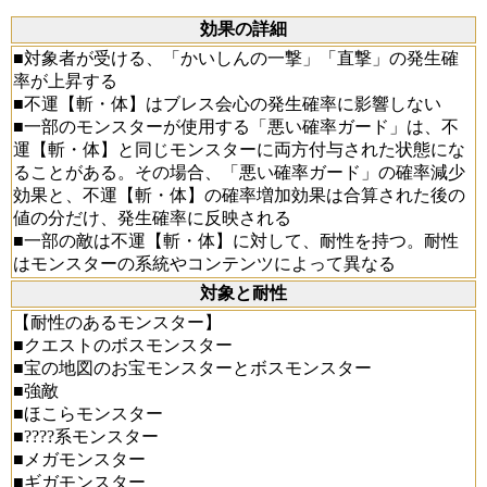
効果の詳細
■対象者が受ける、「かいしんの一撃」「直撃」の発生確
率が上昇する
■不運【斬・体】はブレス会心の発生確率に影響しない
■一部のモンスターが使用する「悪い確率ガード」は、不
運【斬・体】と同じモンスターに両方付与された状態にな
ることがある。その場合、「悪い確率ガード」の確率減少
効果と、不運【斬・体】の確率増加効果は合算された後の
値の分だけ、発生確率に反映される
■一部の敵は不運【斬・体】に対して、耐性を持つ。耐性
はモンスターの系統やコンテンツによって異なる
対象と耐性
【耐性のあるモンスター】
■クエストのボスモンスター
■宝の地図のお宝モンスターとボスモンスター
■強敵
■ほこらモンスター
■????系モンスター
■メガモンスター
■ギガモンスター