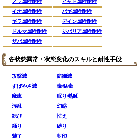
メラ属性耐性
ヒャド属性耐性
イオ属性耐性
バギ属性耐性
ギラ属性耐性
デイン属性耐性
ドルマ属性耐性
ジバリア属性耐性
ザバ属性耐性
各状態異常・状態変化のスキルと耐性手段
攻撃減
防御減
すばやさ減
毒/猛毒
麻痺
眠り/熟睡
混乱
幻惑
転び
怯え
踊り
縛り
魅了
封印