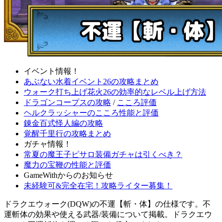
イベント情報！
あぶない水着イベント26の攻略まとめ
ウォーク打ち上げ花火26の効率的なレベル上げ方法
ドラゴンコープスの攻略
/
こころ評価
ヘルクラッシャーのこころ性能と評価
錬金百式怪人編の攻略
覚醒千里行の攻略まとめ
ガチャ情報！
常夏の魔王子ピサロ装備ガチャは引くべき？
魔力の宝鞭の性能と評価
GameWithからのお知らせ
未経験可&完全在宅！攻略ライター募集！
ドラクエウォーク(DQW)の不運【斬・体】の仕様です。不
運斬体の効果や使える武器/装備について掲載。ドラクエウ