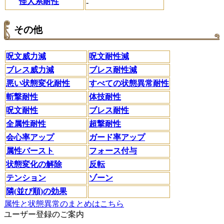
怪人系耐性
-
その他
呪文威力減
呪文耐性減
ブレス威力減
ブレス耐性減
悪い状態変化耐性
すべての状態異常耐性
斬撃耐性
体技耐性
呪文耐性
ブレス耐性
全属性耐性
超撃耐性
会心率アップ
ガード率アップ
属性バースト
フォース付与
状態変化の解除
反転
テンション
ゾーン
隣(並び順)の効果
属性と状態異常のまとめはこちら
ユーザー登録のご案内