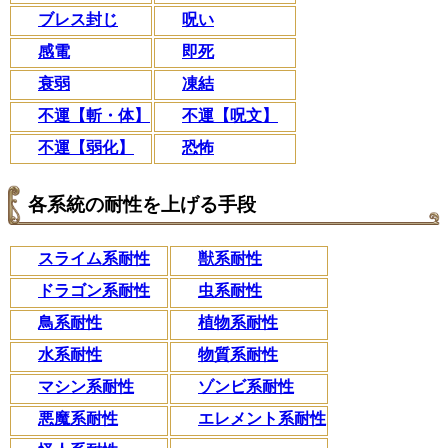
ブレス封じ
呪い
感電
即死
衰弱
凍結
不運【斬・体】
不運【呪文】
不運【弱化】
恐怖
各系統の耐性を上げる手段
スライム系耐性
獣系耐性
ドラゴン系耐性
虫系耐性
鳥系耐性
植物系耐性
水系耐性
物質系耐性
マシン系耐性
ゾンビ系耐性
悪魔系耐性
エレメント系耐性