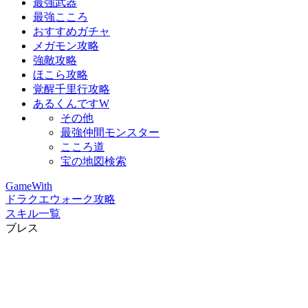
最強武器
最強こころ
おすすめガチャ
メガモン攻略
強敵攻略
ほこら攻略
覚醒千里行攻略
あるくんですW
その他
最強仲間モンスター
こころ道
宝の地図検索
GameWith
ドラクエウォーク攻略
スキル一覧
ブレス