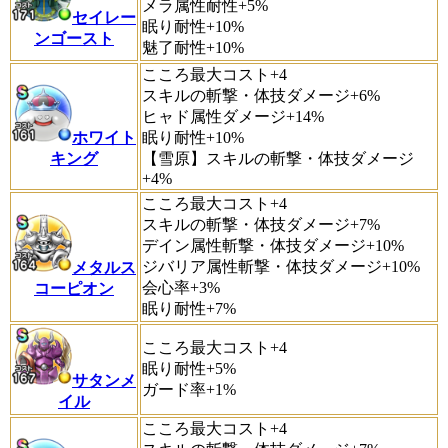
メラ属性耐性+5%
セイレー
眠り耐性+10%
ンゴースト
魅了耐性+10%
こころ最大コスト+4
スキルの斬撃・体技ダメージ+6%
ヒャド属性ダメージ+14%
ホワイト
眠り耐性+10%
キング
【雪原】スキルの斬撃・体技ダメージ
+4%
こころ最大コスト+4
スキルの斬撃・体技ダメージ+7%
デイン属性斬撃・体技ダメージ+10%
ジバリア属性斬撃・体技ダメージ+10%
メタルス
会心率+3%
コーピオン
眠り耐性+7%
こころ最大コスト+4
眠り耐性+5%
サタンメ
ガード率+1%
イル
こころ最大コスト+4