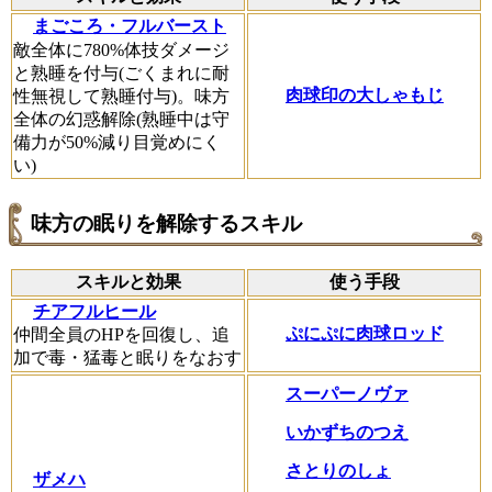
まごころ・フルバースト
敵全体に780%体技ダメージ
と熟睡を付与(ごくまれに耐
肉球印の大しゃもじ
性無視して熟睡付与)。味方
全体の幻惑解除(熟睡中は守
備力が50%減り目覚めにく
い)
味方の眠りを解除するスキル
スキルと効果
使う手段
チアフルヒール
ぷにぷに肉球ロッド
仲間全員のHPを回復し、追
加で毒・猛毒と眠りをなおす
スーパーノヴァ
いかずちのつえ
さとりのしょ
ザメハ