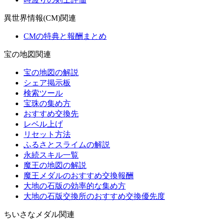
異世界情報(CM)関連
CMの特典と報酬まとめ
宝の地図関連
宝の地図の解説
シェア掲示板
検索ツール
宝珠の集め方
おすすめ交換先
レベル上げ
リセット方法
ふるさとスライムの解説
永続スキル一覧
魔王の地図の解説
魔王メダルのおすすめ交換報酬
大地の石版の効率的な集め方
大地の石版交換所のおすすめ交換優先度
ちいさなメダル関連