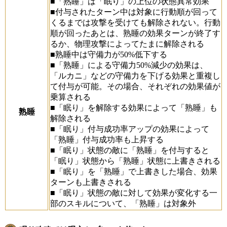
■「熟睡」は「眠り」の上位の状態異常効果
■付与されたターン中は対象に行動順が回って
くるまでは攻撃を受けても解除されない。行動
順が回ったあとは、熟睡の効果ターンが終了す
るか、物理攻撃によってたまに解除される
■熟睡中は守備力が50%低下する
■「熟睡」による守備力50%減少の効果は、
「ルカニ」などの守備力を下げる効果と重複し
て付与が可能。その場合、それぞれの効果値が
乗算される
■「眠り」を解除する効果によって「熟睡」も
熟睡
解除される
■「眠り」付与成功率アップの効果によって
「熟睡」付与成功率も上昇する
■「眠り」状態の敵に「熟睡」を付与すると
「眠り」状態から「熟睡」状態に上書きされる
■「眠り」を「熟睡」で上書きした場合、効果
ターンも上書きされる
■「眠り」状態の敵に対して効果が変化する一
部のスキルについて、「熟睡」は対象外