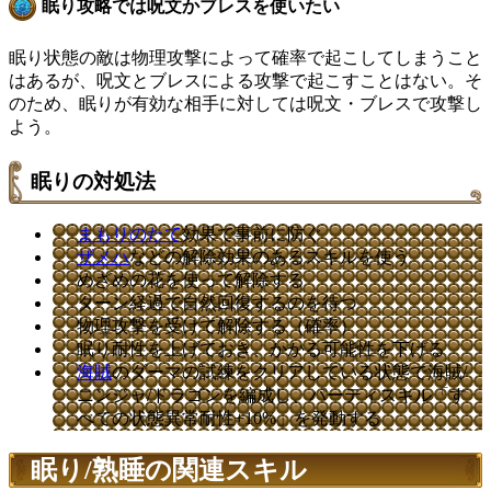
眠り攻略では呪文かブレスを使いたい
眠り状態の敵は物理攻撃によって確率で起こしてしまうこと
はあるが、呪文とブレスによる攻撃で起こすことはない。そ
のため、眠りが有効な相手に対しては呪文・ブレスで攻撃し
よう。
眠りの対処法
まもりのたて
効果で事前に防ぐ
ザメハ
などの解除効果のあるスキルを使う
めざめの花を使って解除する
ターン経過で自然回復するのを待つ
物理攻撃を受けて解除する（確率）
眠り耐性を上げておき、かかる可能性を下げる
海賊
のダーマの試練をクリアしている状態で海賊/
ニンジャ/ドラゴンを編成し、パーティスキル「す
べての状態異常耐性+10%」を発動する
眠り/熟睡の関連スキル