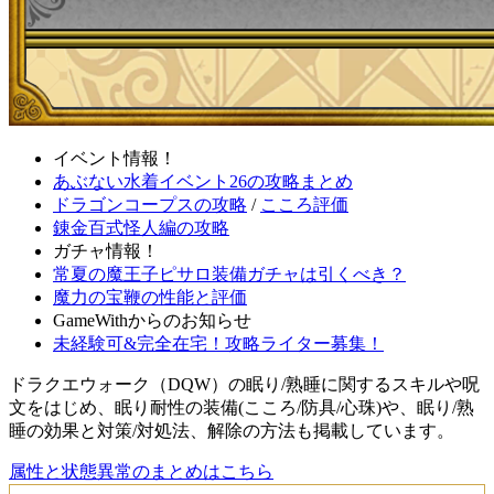
イベント情報！
あぶない水着イベント26の攻略まとめ
ドラゴンコープスの攻略
/
こころ評価
錬金百式怪人編の攻略
ガチャ情報！
常夏の魔王子ピサロ装備ガチャは引くべき？
魔力の宝鞭の性能と評価
GameWithからのお知らせ
未経験可&完全在宅！攻略ライター募集！
ドラクエウォーク（DQW）の眠り/熟睡に関するスキルや呪
文をはじめ、眠り耐性の装備(こころ/防具/心珠)や、眠り/熟
睡の効果と対策/対処法、解除の方法も掲載しています。
属性と状態異常のまとめはこちら