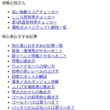
攻略お役立ち
追い覚醒スコアチェッカー
こころ所持率チェッカー
星5武器所持率チェッカー
属性ダメージアップと耐性一覧
初心者おすすめ記事
初心者におすすめの記事一覧
新規・復帰勢がやるべきこと
新イベント情報とやるべきこと
序盤の進め方
ウォークモードの使い方
効率の良いレベルの上げ方
回復スポットの解説
週末メタルダンジョン攻略
ふくびき補助券の集め方
導きのかけらの集め方
ゴールドの効率的な稼ぎ方
ゴールドパスは買うべき？
バッチリがんばるパスは買うべき？