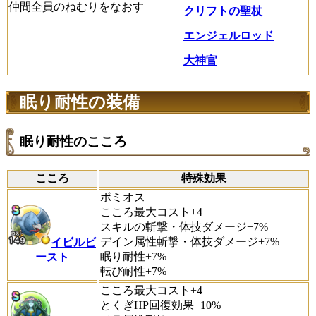
仲間全員のねむりをなおす
クリフトの聖杖
エンジェルロッド
大神官
眠り耐性の装備
眠り耐性のこころ
こころ
特殊効果
ボミオス
こころ最大コスト+4
スキルの斬撃・体技ダメージ+7%
デイン属性斬撃・体技ダメージ+7%
イビルビ
眠り耐性+7%
ースト
転び耐性+7%
こころ最大コスト+4
とくぎHP回復効果+10%