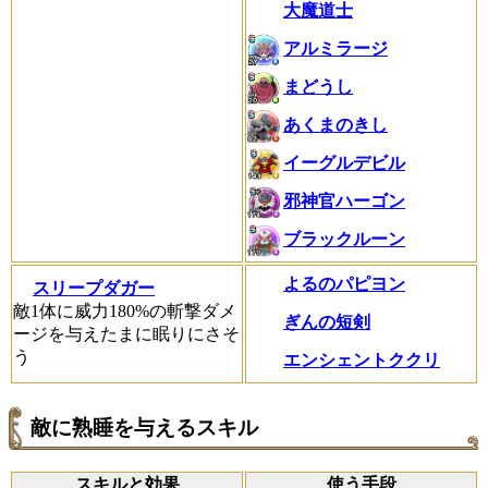
大魔道士
アルミラージ
まどうし
あくまのきし
イーグルデビル
邪神官ハーゴン
ブラックルーン
よるのパピヨン
スリープダガー
敵1体に威力180%の斬撃ダメ
ぎんの短剣
ージを与えたまに眠りにさそ
う
エンシェントククリ
敵に熟睡を与えるスキル
スキルと効果
使う手段