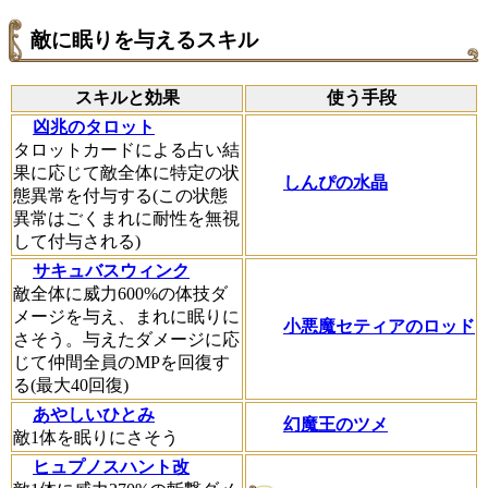
敵に眠りを与えるスキル
スキルと効果
使う手段
凶兆のタロット
タロットカードによる占い結
果に応じて敵全体に特定の状
しんぴの水晶
態異常を付与する(この状態
異常はごくまれに耐性を無視
して付与される)
サキュバスウィンク
敵全体に威力600%の体技ダ
メージを与え、まれに眠りに
小悪魔セティアのロッド
さそう。与えたダメージに応
じて仲間全員のMPを回復す
る(最大40回復)
あやしいひとみ
幻魔王のツメ
敵1体を眠りにさそう
ヒュプノスハント改