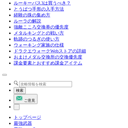
ルーキーパス3は買うべき？
とうばつ手形の入手方法
経験の珠の集め方
ルーラの解説
強敵こころ交換券の優先度
メタルキングとの戦い方
軌跡のつるぎの使い方
ウォーキング家族の仕様
ドラクエウォークWebストアの詳細
おまけメダル交換所の交換優先度
課金要素とおすすめ課金アイテム
検索
ご意見
トップページ
最強武器