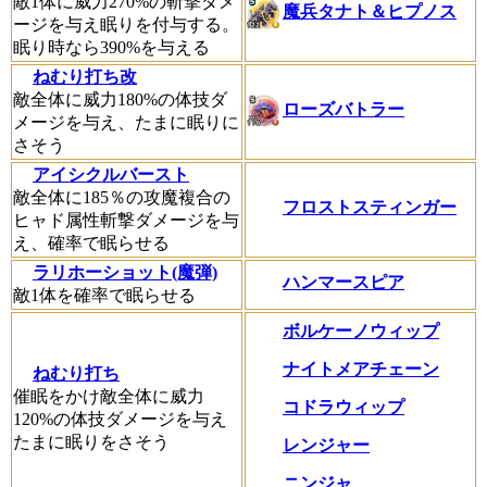
敵1体に威力270%の斬撃ダメ
魔兵タナト＆ヒプノス
ージを与え眠りを付与する。
眠り時なら390%を与える
ねむり打ち改
敵全体に威力180%の体技ダ
ローズバトラー
メージを与え、たまに眠りに
さそう
アイシクルバースト
敵全体に185％の攻魔複合の
フロストスティンガー
ヒャド属性斬撃ダメージを与
え、確率で眠らせる
ラリホーショット(魔弾)
ハンマースピア
敵1体を確率で眠らせる
ボルケーノウィップ
ナイトメアチェーン
ねむり打ち
催眠をかけ敵全体に威力
コドラウィップ
120%の体技ダメージを与え
たまに眠りをさそう
レンジャー
ニンジャ