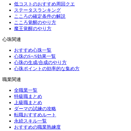
低コストのおすすめ周回クエ
ステータスランキング
こころの確定条件の解説
こころ覚醒のやり方
魔王覚醒のやり方
心珠関連
おすすめ心珠一覧
心珠のS+/S効果一覧
心珠の生成/合成のやり方
心珠ポイントの効率的な集め方
職業関連
全職業一覧
特級職まとめ
上級職まとめ
ダーマの試練の攻略
転職おすすめルート
永続スキル一覧
おすすめの職業熟練度