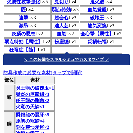
火属性攻撃強化
Lv5
見切り
Lv4
鬼火纏
Lv4
匠
Lv4
弱点特効
Lv3
血氣覚醒
Lv3
連撃
Lv3
超会心
Lv3
破壊王
Lv3
激昂
Lv3
達人芸
Lv3
龍気変換
Lv3
炎鱗の恩恵
Lv2
血氣
Lv2
会心撃【属性】
Lv2
弱点特効【属性】
Lv2
粉塵纏
Lv1
災禍転福
Lv1
狂竜症【蝕】
Lv1
＼ この装備をスキルシミュでカスタマイズ ／
防具作成に必要な素材(タップで開閉)
部位
素材
炎王龍の破傀玉×1
獄炎の厚龍鱗×3
頭
炎王龍の剛角×2
火竜の天鱗×1
爵銀龍の麗牙×5
原初の寵鱗×4
胴
刻を穿つ矛尾×2