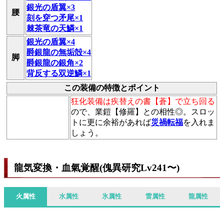
銀光の盾翼×3
腰
刻を穿つ矛尾×1
棘茶竜の天鱗×1
銀光の盾翼×4
爵銀龍の無垢殻×4
脚
爵銀龍の銀角×2
背反する双逆鱗×1
この装備の特徴とポイント
狂化装備は疾替えの書【蒼】で立ち回る
ので、業鎧【修羅】との相性◎。スロッ
トに更に余裕があれば
災禍転福
を入れま
しょう。
龍気変換・血氣覚醒(傀異研究Lv241〜)
火属性
水属性
氷属性
雷属性
龍属性