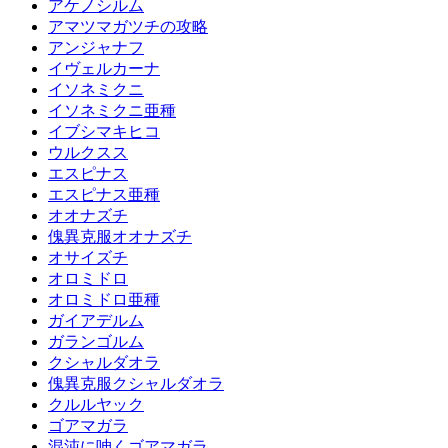
アケノシルム
アマツマガツチの攻略
アンジャナフ
イヴェルカーナ
イソネミクニ
イソネミクニ亜種
イブシマキヒコ
ウルクスス
エスピナス
エスピナス亜種
オオナズチ
傀異克服オオナズチ
オサイズチ
オロミドロ
オロミドロ亜種
ガイアデルム
ガランゴルム
クシャルダオラ
傀異克服クシャルダオラ
クルルヤック
ゴアマガラ
混沌に呻くゴアマガラ