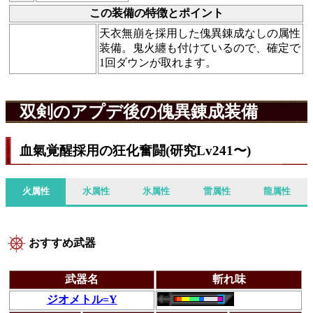
この装備の特徴とポイント
天衣無崩を採用した傀異錬成なしの属性
装備。鬼火纏も付けているので、確定で
1回ダウンが取れます。
双剣のアプデ後の傀異錬成装備
血氣覚醒採用の狂化奮闘(研究Lv241〜)
火属性
水属性
氷属性
雷属性
龍属性
おすすめ武器
武器名
斬れ味
ジオメトル=Y