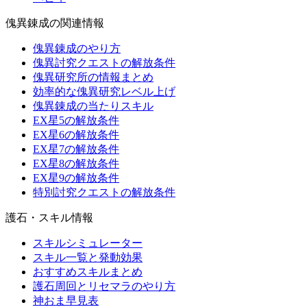
傀異錬成の関連情報
傀異錬成のやり方
傀異討究クエストの解放条件
傀異研究所の情報まとめ
効率的な傀異研究レベル上げ
傀異錬成の当たりスキル
EX星5の解放条件
EX星6の解放条件
EX星7の解放条件
EX星8の解放条件
EX星9の解放条件
特別討究クエストの解放条件
護石・スキル情報
スキルシミュレーター
スキル一覧と発動効果
おすすめスキルまとめ
護石周回とリセマラのやり方
神おま早見表