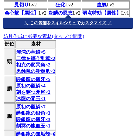
見切り
Lv2
狂化
Lv2
血氣
Lv2
会心撃【属性】
Lv2
炎鱗の恩恵
Lv2
弱点特効【属性】
Lv1
＼ この装備をスキルシミュでカスタマイズ ／
防具作成に必要な素材(タップで開閉)
部位
素材
渾沌の竜鱗×5
二律を纏う乱翼×2
頭
相克の変異角×2
黒蝕竜の剛惨爪×2
爵銀龍の麗牙×5
原初の寵鱗×4
胴
刻を穿つ矛尾×2
冰龍の零玉×1
原初の寵鱗×7
爵銀龍の銀角×3
腕
爵銀龍の麗牙×3
刻冥の龍血玉×1
爵銀龍の無垢殻×6