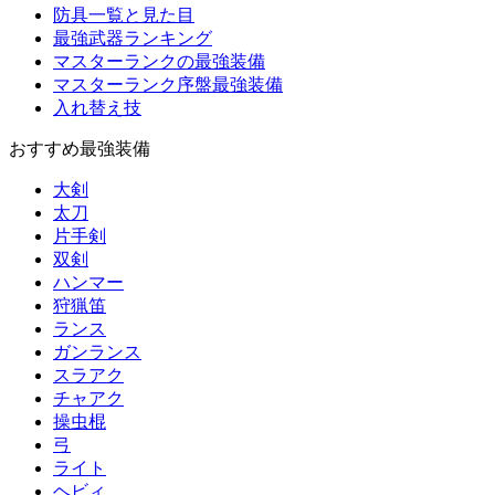
防具一覧と見た目
最強武器ランキング
マスターランクの最強装備
マスターランク序盤最強装備
入れ替え技
おすすめ最強装備
大剣
太刀
片手剣
双剣
ハンマー
狩猟笛
ランス
ガンランス
スラアク
チャアク
操虫棍
弓
ライト
ヘビィ