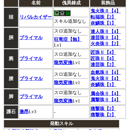
名前
傀異錬成
装飾品
鬼火珠Ⅱ【4】
頭
リバルカイザー
転福珠【2】
スキル追加なし
炎鱗珠【1】
スロ追加なし
達人珠Ⅱ【4】
胴
プライマル
達芸珠Ⅱ【4】
狂竜症【蝕】
火炎珠Ⅱ【2】
Lv1
匠珠Ⅱ【4】
スロ追加なし
腕
プライマル
匠珠Ⅱ【4】
龍気変換
Lv1
達芸珠【2】
血氣珠Ⅱ【4】
スロ追加なし
腰
プライマル
鬼火珠Ⅱ【4】
龍気変換
Lv1
炎鱗珠【1】
スロ追加なし
属会珠Ⅱ【4】
脚
プライマル
属撃珠Ⅱ【4】
龍気変換
Lv1
痛撃珠【2】
護石
激昂
Lv3
-
痛撃珠【2】
発動スキル