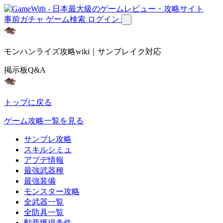
事前ガチャ
ゲーム検索
ログイン
モンハンライズ攻略wiki｜サンブレイク対応
掲示板Q&A
トップに戻る
ゲーム攻略一覧を見る
サンブレ攻略
スキルシミュ
アプデ情報
最強武器種
最強装備
モンスター攻略
全武器一覧
全防具一覧
勲章獲得条件