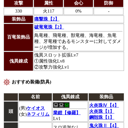
攻撃
属性
会心
防御
330
火117
0%
-
装飾品
痛撃珠【2】
破竜竜珠【2】
鳥竜種、飛竜種、獣竜種、海竜種、魚竜
百竜装飾品
種、牙竜種であるモンスターに対してダメ
ージが増加する。
傀異スロット拡張Lv7
傀異錬成
①属性強化Lv8
②攻撃力強化Lv1
おすすめ装備(防具)
名前
傀異錬成
装飾品
火炎珠Ⅳ【4】
(男)
ケイオス
頭
火炎珠【1】
業鎧【修羅】
(女)
ネフィリム
鋼殻珠【1】
Lv1
鬼火珠Ⅱ【4】
スロ追加なし