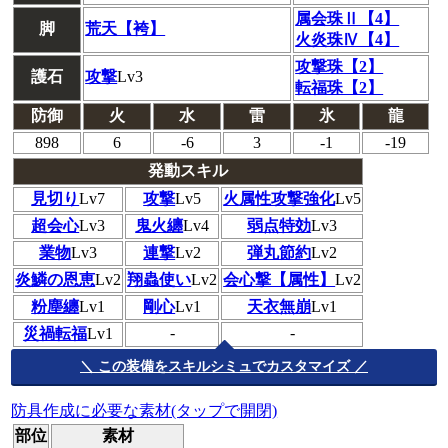
属会珠Ⅱ【4】
脚
荒天【袴】
火炎珠Ⅳ【4】
攻撃珠【2】
護石
攻撃
Lv3
転福珠【2】
防御
火
水
雷
氷
龍
898
6
-6
3
-1
-19
発動スキル
見切り
Lv7
攻撃
Lv5
火属性攻撃強化
Lv5
超会心
Lv3
鬼火纏
Lv4
弱点特効
Lv3
業物
Lv3
連撃
Lv2
弾丸節約
Lv2
炎鱗の恩恵
Lv2
翔蟲使い
Lv2
会心撃【属性】
Lv2
粉塵纏
Lv1
剛心
Lv1
天衣無崩
Lv1
-
-
災禍転福
Lv1
＼ この装備をスキルシミュでカスタマイズ ／
防具作成に必要な素材(タップで開閉)
部位
素材