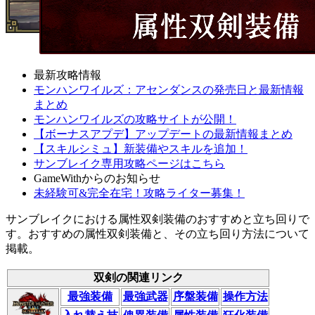
最新攻略情報
モンハンワイルズ：アセンダンスの発売日と最新情報
まとめ
モンハンワイルズの攻略サイトが公開！
【ボーナスアプデ】アップデートの最新情報まとめ
【スキルシミュ】新装備やスキルを追加！
サンブレイク専用攻略ページはこちら
GameWithからのお知らせ
未経験可&完全在宅！攻略ライター募集！
サンブレイクにおける属性双剣装備のおすすめと立ち回りで
す。おすすめの属性双剣装備と、その立ち回り方法について
掲載。
双剣の関連リンク
最強装備
最強武器
序盤装備
操作方法