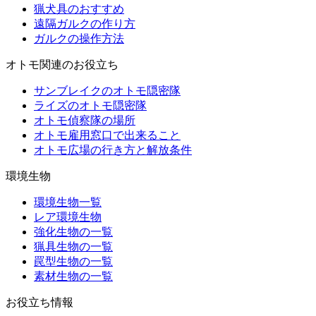
猟犬具のおすすめ
遠隔ガルクの作り方
ガルクの操作方法
オトモ関連のお役立ち
サンブレイクのオトモ隠密隊
ライズのオトモ隠密隊
オトモ偵察隊の場所
オトモ雇用窓口で出来ること
オトモ広場の行き方と解放条件
環境生物
環境生物一覧
レア環境生物
強化生物の一覧
猟具生物の一覧
罠型生物の一覧
素材生物の一覧
お役立ち情報