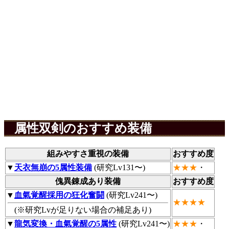
属性双剣のおすすめ装備
組みやすさ重視の装備
おすすめ度
▼
天衣無崩の5属性装備
(研究Lv131〜)
★★★
・
傀異錬成あり装備
おすすめ度
▼
血氣覚醒採用の狂化奮闘
(研究Lv241〜)
★★★★
(※研究Lvが足りない場合の補足あり)
▼
龍気変換・血氣覚醒の5属性
(研究Lv241〜)
★★★
・