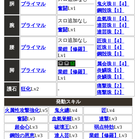
胴
プライマル
鬼火珠Ⅱ【4】
奮闘
Lv1
鋼殻珠【1】
血氣珠Ⅱ【4】
スロ追加なし
腕
プライマル
達芸珠Ⅱ【4】
奮闘
Lv1
達芸珠【2】
スロ追加なし
匠珠Ⅱ【4】
腰
プライマル
匠珠Ⅱ【4】
業鎧【修羅】
鋼殻珠【1】
Lv1
属会珠Ⅱ【4】
脚
プライマル
炎鱗珠【1】
業鎧【修羅】
炎鱗珠【1】
Lv1
痛撃珠【2】
護石
狂化
Lv2
-
痛撃珠【2】
発動スキル
火属性攻撃強化
Lv5
鬼火纏
Lv4
匠
Lv4
奮闘
Lv3
血氣覚醒
Lv3
連撃
Lv3
超会心
Lv3
破壊王
Lv3
弱点特効
Lv3
鋼殻の恩恵
Lv3
達人芸
Lv3
業鎧【修羅】
Lv3