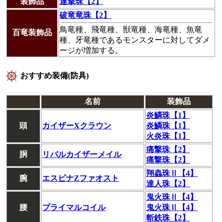
装飾品
連撃珠【2】
破竜竜珠【2】
鳥竜種、飛竜種、獣竜種、海竜種、魚竜
百竜装飾品
種、牙竜種であるモンスターに対してダメ
ージが増加する。
おすすめ装備(防具)
名前
装飾品
炎鱗珠【1】
頭
カイザーXクラウン
炎鱗珠【1】
火炎珠【1】
痛撃珠【2】
胴
リバルカイザーメイル
痛撃珠【2】
翔蟲珠Ⅱ【4】
腕
エスピナZファオスト
達人珠【2】
鬼火珠Ⅱ【4】
腰
プライマルコイル
鬼火珠Ⅱ【4】
斬鉄珠【2】