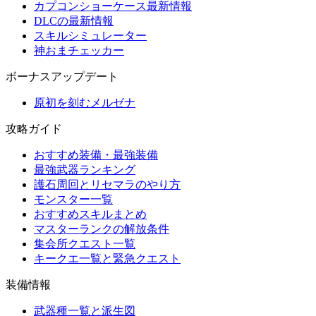
カプコンショーケース最新情報
DLCの最新情報
スキルシミュレーター
神おまチェッカー
ボーナスアップデート
原初を刻むメルゼナ
攻略ガイド
おすすめ装備・最強装備
最強武器ランキング
護石周回とリセマラのやり方
モンスター一覧
おすすめスキルまとめ
マスターランクの解放条件
集会所クエスト一覧
キークエ一覧と緊急クエスト
装備情報
武器種一覧と派生図