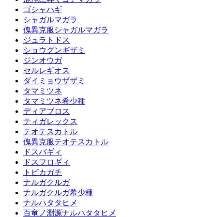
ゴシャハギ
シャガルマガラ
傀異克服シャガルマガラ
ジュラトドス
ショウグンギザミ
ジンオウガ
セルレギオス
ダイミョウザザミ
タマミツネ
タマミツネ希少種
ディアブロス
ティガレックス
テオテスカトル
傀異克服テオテスカトル
ドスバギィ
ドスフロギィ
トビカガチ
ナルガクルガ
ナルガクルガ希少種
ナルハタタヒメ
百竜ノ淵源ナルハタタヒメ