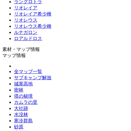
ラングロトラ
リオレイア
リオレイア希少種
リオレウス
リオレウス希少種
ルナガロン
ロアルドロス
素材・マップ情報
マップ情報
全マップ一覧
サブキャンプ解放
城塞高地
密林
塔の秘境
カムラの里
大社跡
水没林
寒冷群島
砂原