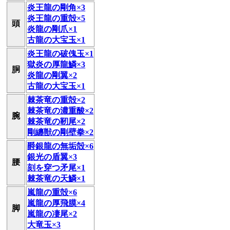
炎王龍の剛角×3
炎王龍の重殻×5
頭
炎龍の剛爪×1
古龍の大宝玉×1
炎王龍の破傀玉×1
獄炎の厚龍鱗×3
胴
炎龍の剛翼×2
古龍の大宝玉×1
棘茶竜の重殻×2
棘茶竜の濃重酸×2
腕
棘茶竜の靭尾×2
剛纏獣の剛壁拳×2
爵銀龍の無垢殻×6
銀光の盾翼×3
腰
刻を穿つ矛尾×1
棘茶竜の天鱗×1
嵐龍の重殻×6
嵐龍の厚飛膜×4
脚
嵐龍の凄尾×2
大竜玉×3