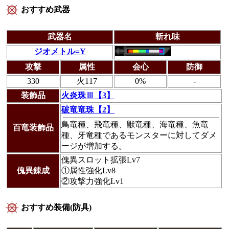
おすすめ武器
武器名
斬れ味
ジオメトル=Y
攻撃
属性
会心
防御
330
火117
0%
-
装飾品
火炎珠Ⅲ【3】
破竜竜珠【2】
鳥竜種、飛竜種、獣竜種、海竜種、魚竜
百竜装飾品
種、牙竜種であるモンスターに対してダメ
ージが増加する。
傀異スロット拡張Lv7
傀異錬成
①属性強化Lv8
②攻撃力強化Lv1
おすすめ装備(防具)