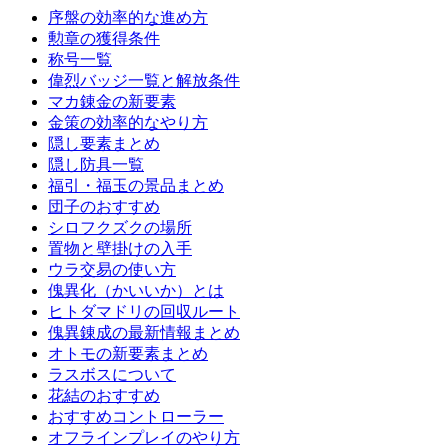
序盤の効率的な進め方
勲章の獲得条件
称号一覧
偉烈バッジ一覧と解放条件
マカ錬金の新要素
金策の効率的なやり方
隠し要素まとめ
隠し防具一覧
福引・福玉の景品まとめ
団子のおすすめ
シロフクズクの場所
置物と壁掛けの入手
ウラ交易の使い方
傀異化（かいいか）とは
ヒトダマドリの回収ルート
傀異錬成の最新情報まとめ
オトモの新要素まとめ
ラスボスについて
花結のおすすめ
おすすめコントローラー
オフラインプレイのやり方