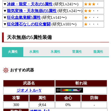
▼
冰錬・龍変・天衣の5属性
(研究Lv241〜)
★★★
・
▼
龍気変換・天衣無崩の5属性
(研究Lv241〜)
★★
・・
▼
狂化血氣覚醒5属性
(研究Lv141〜)
★
・・・
▼
狂化護石なしの狂化奮闘
(研究Lv101〜)
★
・・・
天衣無崩の5属性装備
火属性
水属性
氷属性
雷属性
龍属性
おすすめ武器
武器名
斬れ味
ジオメトル=Y
攻撃
属性
会心
防御
300
火64
0%
-