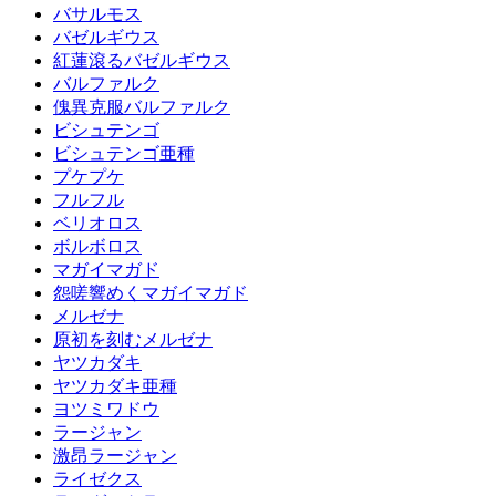
バサルモス
バゼルギウス
紅蓮滾るバゼルギウス
バルファルク
傀異克服バルファルク
ビシュテンゴ
ビシュテンゴ亜種
プケプケ
フルフル
ベリオロス
ボルボロス
マガイマガド
怨嗟響めくマガイマガド
メルゼナ
原初を刻むメルゼナ
ヤツカダキ
ヤツカダキ亜種
ヨツミワドウ
ラージャン
激昂ラージャン
ライゼクス