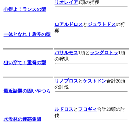
リオレイア
1頭の捕獲
心得よ！ランスの型
ロアルドロス
と
ジュラトドス
の狩
猟
一体となれ！盾斧の型
バサルモス
1頭と
ラングロトラ
1頭
の狩猟
狙い穿て！重弩の型
リノプロス
と
ケストドン
合計20頭
の討伐
最近話題の固いやつら
ルドロス
と
フロギィ
合計20頭の討
伐
水没林の迷惑集団