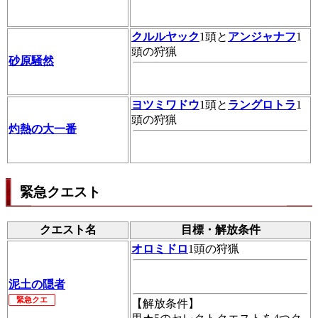
クルルヤック
1頭と
アンジャナフ
1
頭の狩猟
砂原騒然
ヨツミワドウ
1頭と
ラングロトラ
1
頭の狩猟
灼熱の大一番
緊急クエスト
クエスト名
目標・解放条件
オロミドロ
1頭の狩猟
泥土の隠者
緊急クエ
【解放条件】