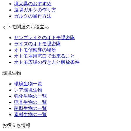
猟犬具のおすすめ
遠隔ガルクの作り方
ガルクの操作方法
オトモ関連のお役立ち
サンブレイクのオトモ隠密隊
ライズのオトモ隠密隊
オトモ偵察隊の場所
オトモ雇用窓口で出来ること
オトモ広場の行き方と解放条件
環境生物
環境生物一覧
レア環境生物
強化生物の一覧
猟具生物の一覧
罠型生物の一覧
素材生物の一覧
お役立ち情報