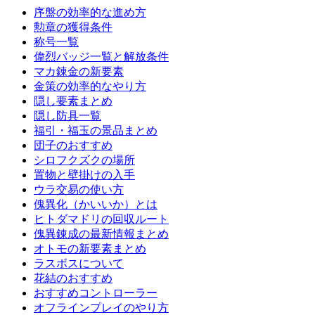
序盤の効率的な進め方
勲章の獲得条件
称号一覧
偉烈バッジ一覧と解放条件
マカ錬金の新要素
金策の効率的なやり方
隠し要素まとめ
隠し防具一覧
福引・福玉の景品まとめ
団子のおすすめ
シロフクズクの場所
置物と壁掛けの入手
ウラ交易の使い方
傀異化（かいいか）とは
ヒトダマドリの回収ルート
傀異錬成の最新情報まとめ
オトモの新要素まとめ
ラスボスについて
花結のおすすめ
おすすめコントローラー
オフラインプレイのやり方