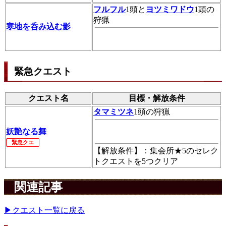
フルフル
1頭と
ヨツミワドウ
1頭の
狩猟
寒地を呑み込む影
緊急クエスト
クエスト名
目標・解放条件
タマミツネ
1頭の狩猟
妖艶なる舞
緊急クエ
【解放条件】：集会所★5のセレク
トクエストを5つクリア
関連記事
▶クエスト一覧に戻る