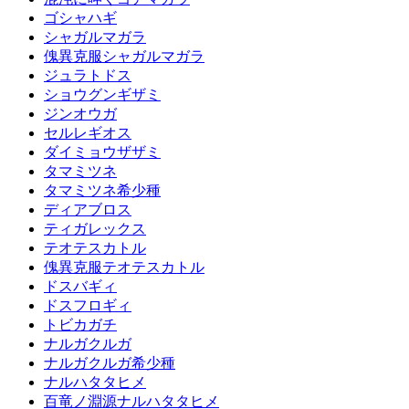
ゴシャハギ
シャガルマガラ
傀異克服シャガルマガラ
ジュラトドス
ショウグンギザミ
ジンオウガ
セルレギオス
ダイミョウザザミ
タマミツネ
タマミツネ希少種
ディアブロス
ティガレックス
テオテスカトル
傀異克服テオテスカトル
ドスバギィ
ドスフロギィ
トビカガチ
ナルガクルガ
ナルガクルガ希少種
ナルハタタヒメ
百竜ノ淵源ナルハタタヒメ