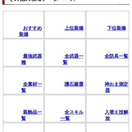
おすすめ
上位装備
下位装備
装備
最強武器
全武器一
全防具一覧
種
覧
全素材一
護石厳選
神おま測定
覧
器
装飾品一
全スキル
入替え技解
覧
一覧
放