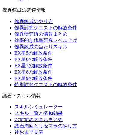
傀異錬成の関連情報
傀異錬成のやり方
傀異討究クエストの解放条件
傀異研究所の情報まとめ
効率的な傀異研究レベル上げ
傀異錬成の当たりスキル
EX星5の解放条件
EX星6の解放条件
EX星7の解放条件
EX星8の解放条件
EX星9の解放条件
特別討究クエストの解放条件
護石・スキル情報
スキルシミュレーター
スキル一覧と発動効果
おすすめスキルまとめ
護石周回とリセマラのやり方
神おま早見表