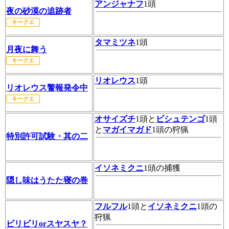
アンジャナフ
1頭
夜の砂漠の追跡者
キークエ
タマミツネ
1頭
月夜に舞う
キークエ
リオレウス
1頭
リオレウス警報発令中
キークエ
オサイズチ
1頭と
ビシュテンゴ
1頭
と
マガイマガド
1頭の狩猟
特別許可試験・其の二
イソネミクニ
1頭の捕獲
隠し味はうたた寝の巻
フルフル
1頭と
イソネミクニ
1頭の
狩猟
ビリビリorスヤスヤ？