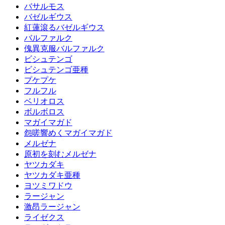
バサルモス
バゼルギウス
紅蓮滾るバゼルギウス
バルファルク
傀異克服バルファルク
ビシュテンゴ
ビシュテンゴ亜種
プケプケ
フルフル
ベリオロス
ボルボロス
マガイマガド
怨嗟響めくマガイマガド
メルゼナ
原初を刻むメルゼナ
ヤツカダキ
ヤツカダキ亜種
ヨツミワドウ
ラージャン
激昂ラージャン
ライゼクス