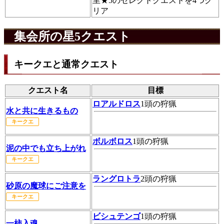
里★5のセレクトクエストを4つク
リア
集会所の星5クエスト
キークエと通常クエスト
クエスト名
目標
ロアルドロス
1頭の狩猟
水と共に生きるもの
キークエ
ボルボロス
1頭の狩猟
泥の中でも立ち上がれ
キークエ
ラングロトラ
2頭の狩猟
砂原の魔球にご注意を
キークエ
ビシュテンゴ
1頭の狩猟
一柿入魂