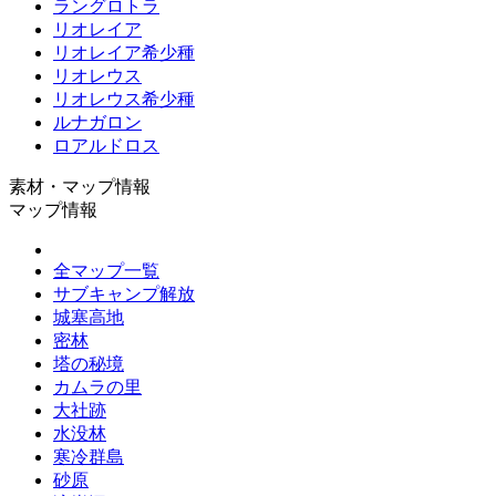
ラングロトラ
リオレイア
リオレイア希少種
リオレウス
リオレウス希少種
ルナガロン
ロアルドロス
素材・マップ情報
マップ情報
全マップ一覧
サブキャンプ解放
城塞高地
密林
塔の秘境
カムラの里
大社跡
水没林
寒冷群島
砂原