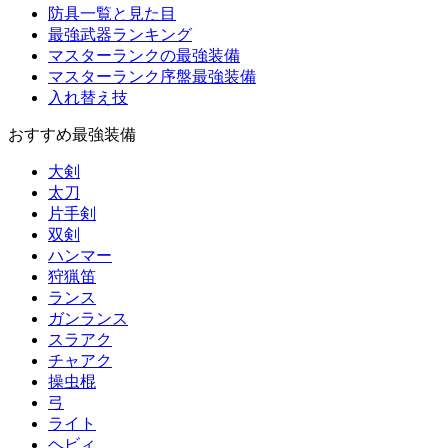
防具一覧と見た目
最強武器ランキング
マスターランクの最強装備
マスターランク序盤最強装備
入れ替え技
おすすめ最強装備
大剣
太刀
片手剣
双剣
ハンマー
狩猟笛
ランス
ガンランス
スラアク
チャアク
操虫棍
弓
ライト
ヘビィ