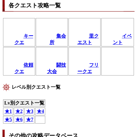
各クエスト攻略一覧
キー
集会
里ク
イベ
クエ
所
エスト
ント
依頼
闘技
フリ
クエ
大会
ークエ
レベル別クエスト一覧
Lv別クエスト一覧
★1
★2
★3
★4
★5
★6
★7
その他の攻略データベース