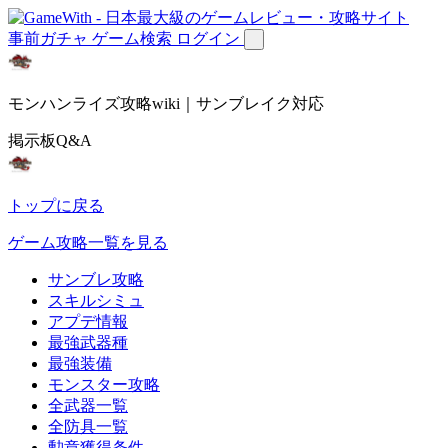
事前ガチャ
ゲーム検索
ログイン
モンハンライズ攻略wiki｜サンブレイク対応
掲示板Q&A
トップに戻る
ゲーム攻略一覧を見る
サンブレ攻略
スキルシミュ
アプデ情報
最強武器種
最強装備
モンスター攻略
全武器一覧
全防具一覧
勲章獲得条件