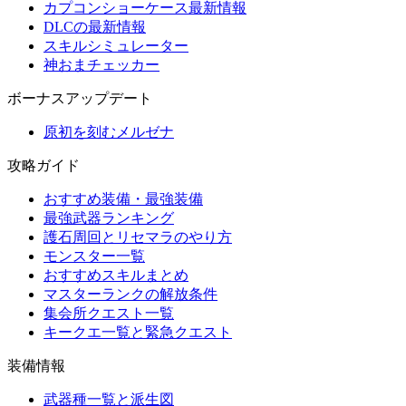
カプコンショーケース最新情報
DLCの最新情報
スキルシミュレーター
神おまチェッカー
ボーナスアップデート
原初を刻むメルゼナ
攻略ガイド
おすすめ装備・最強装備
最強武器ランキング
護石周回とリセマラのやり方
モンスター一覧
おすすめスキルまとめ
マスターランクの解放条件
集会所クエスト一覧
キークエ一覧と緊急クエスト
装備情報
武器種一覧と派生図