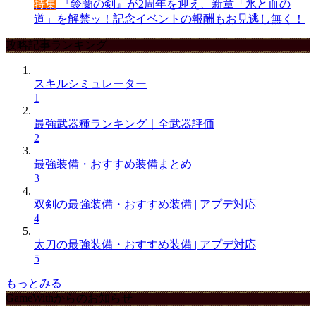
特集
『鈴蘭の剣』が2周年を迎え、新章「氷と血の
道」を解禁ッ！記念イベントの報酬もお見逃し無く！
攻略記事ランキング
スキルシミュレーター
1
最強武器種ランキング｜全武器評価
2
最強装備・おすすめ装備まとめ
3
双剣の最強装備・おすすめ装備 | アプデ対応
4
太刀の最強装備・おすすめ装備 | アプデ対応
5
もっとみる
GameWithからのお知らせ