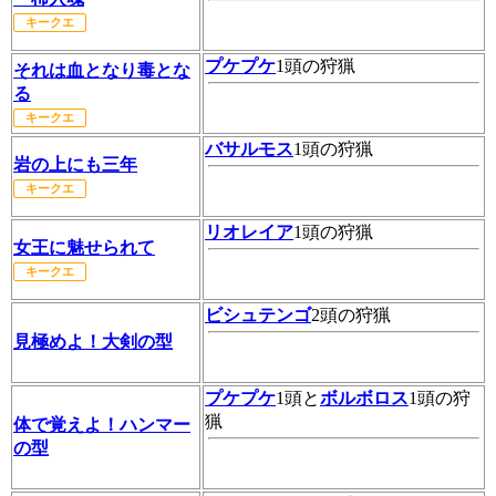
キークエ
プケプケ
1頭の狩猟
それは血となり毒とな
る
キークエ
バサルモス
1頭の狩猟
岩の上にも三年
キークエ
リオレイア
1頭の狩猟
女王に魅せられて
キークエ
ビシュテンゴ
2頭の狩猟
見極めよ！大剣の型
プケプケ
1頭と
ボルボロス
1頭の狩
猟
体で覚えよ！ハンマー
の型