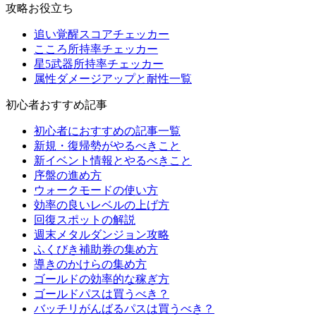
攻略お役立ち
追い覚醒スコアチェッカー
こころ所持率チェッカー
星5武器所持率チェッカー
属性ダメージアップと耐性一覧
初心者おすすめ記事
初心者におすすめの記事一覧
新規・復帰勢がやるべきこと
新イベント情報とやるべきこと
序盤の進め方
ウォークモードの使い方
効率の良いレベルの上げ方
回復スポットの解説
週末メタルダンジョン攻略
ふくびき補助券の集め方
導きのかけらの集め方
ゴールドの効率的な稼ぎ方
ゴールドパスは買うべき？
バッチリがんばるパスは買うべき？