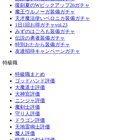
復刻夏のWピックアップ26ガチャ
魔王ウルノーガ装備ガチャ
天才魔法使いベロニカ装備ガチャ
1日1回お得ガチャvol.23
みずのはごろも装備ガチャ
伝説の勇者装備ガチャ
特別おたから装備ガチャ
友達招待キャンペーンガチャ
特級職
特級職まとめ
ゴッドハンド評価
大魔道士評価
大神官評価
ニンジャ評価
魔剣士評価
守り人評価
ドラゴン評価
天地雷鳴士評価
魔人評価
時渡りの剣士評価