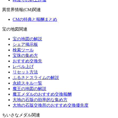
異世界情報(CM)関連
CMの特典と報酬まとめ
宝の地図関連
宝の地図の解説
シェア掲示板
検索ツール
宝珠の集め方
おすすめ交換先
レベル上げ
リセット方法
ふるさとスライムの解説
永続スキル一覧
魔王の地図の解説
魔王メダルのおすすめ交換報酬
大地の石版の効率的な集め方
大地の石版交換所のおすすめ交換優先度
ちいさなメダル関連