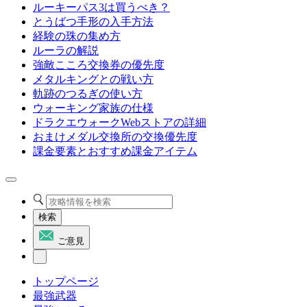
ルーキーパス3は買うべき？
とうばつ手形の入手方法
経験の珠の集め方
ルーラの解説
強敵こころ交換券の優先度
メタルキングとの戦い方
軌跡のつるぎの使い方
ウォーキング家族の仕様
ドラクエウォークWebストアの詳細
おまけメダル交換所の交換優先度
課金要素とおすすめ課金アイテム
検索
ご意見
トップページ
最強武器