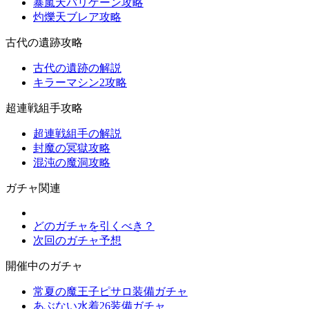
暴嵐天バリゲーン攻略
灼爍天ブレア攻略
古代の遺跡攻略
古代の遺跡の解説
キラーマシン2攻略
超連戦組手攻略
超連戦組手の解説
封魔の冥獄攻略
混沌の魔洞攻略
ガチャ関連
どのガチャを引くべき？
次回のガチャ予想
開催中のガチャ
常夏の魔王子ピサロ装備ガチャ
あぶない水着26装備ガチャ