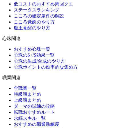
低コストのおすすめ周回クエ
ステータスランキング
こころの確定条件の解説
こころ覚醒のやり方
魔王覚醒のやり方
心珠関連
おすすめ心珠一覧
心珠のS+/S効果一覧
心珠の生成/合成のやり方
心珠ポイントの効率的な集め方
職業関連
全職業一覧
特級職まとめ
上級職まとめ
ダーマの試練の攻略
転職おすすめルート
永続スキル一覧
おすすめの職業熟練度