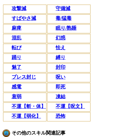
攻撃減
守備減
すばやさ減
毒/猛毒
麻痺
眠り/熟睡
混乱
幻惑
転び
怯え
踊り
縛り
魅了
封印
ブレス封じ
呪い
感電
即死
衰弱
凍結
不運【斬・体】
不運【呪文】
不運【弱化】
恐怖
その他のスキル関連記事