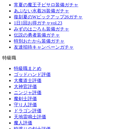
常夏の魔王子ピサロ装備ガチャ
あぶない水着26装備ガチャ
復刻夏のWピックアップ26ガチャ
1日1回お得ガチャvol.23
みずのはごろも装備ガチャ
伝説の勇者装備ガチャ
特別おたから装備ガチャ
友達招待キャンペーンガチャ
特級職
特級職まとめ
ゴッドハンド評価
大魔道士評価
大神官評価
ニンジャ評価
魔剣士評価
守り人評価
ドラゴン評価
天地雷鳴士評価
魔人評価
時渡りの剣士評価