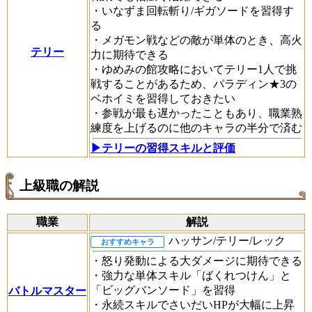
・いなずま回転斬り/ギガソードを習得す
る
・メガモン戦などの敵が単体のとき、高火
テリー
力に期待できる
・ゆめみの館攻略においてテリー1人で挑
戦することがあるため、パラディン★3の
ベホイミを習得しておきたい
・参戦が最も遅かったこともあり、職業熟
練度を上げるのに他のキャラの半分で済む
▶テリーの習得スキルと評価
上級職の解説
職業
解説
ハッサン/テリー/レック
おすすめキャラ
・怒り発動による大ダメージに期待できる
・強力な単体スキル「ばくれつけん」と
「ビッグバンソード」を習得
バトルマスター
・永続スキルでさいだいHPが大幅に上昇