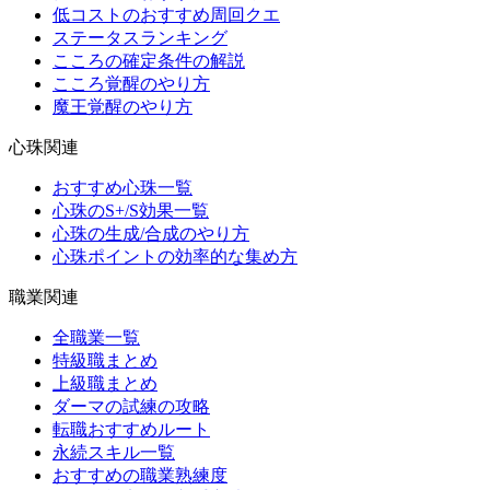
低コストのおすすめ周回クエ
ステータスランキング
こころの確定条件の解説
こころ覚醒のやり方
魔王覚醒のやり方
心珠関連
おすすめ心珠一覧
心珠のS+/S効果一覧
心珠の生成/合成のやり方
心珠ポイントの効率的な集め方
職業関連
全職業一覧
特級職まとめ
上級職まとめ
ダーマの試練の攻略
転職おすすめルート
永続スキル一覧
おすすめの職業熟練度