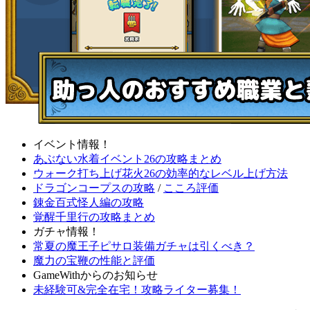
イベント情報！
あぶない水着イベント26の攻略まとめ
ウォーク打ち上げ花火26の効率的なレベル上げ方法
ドラゴンコープスの攻略
/
こころ評価
錬金百式怪人編の攻略
覚醒千里行の攻略まとめ
ガチャ情報！
常夏の魔王子ピサロ装備ガチャは引くべき？
魔力の宝鞭の性能と評価
GameWithからのお知らせ
未経験可&完全在宅！攻略ライター募集！