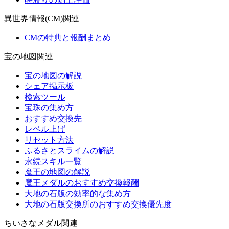
異世界情報(CM)関連
CMの特典と報酬まとめ
宝の地図関連
宝の地図の解説
シェア掲示板
検索ツール
宝珠の集め方
おすすめ交換先
レベル上げ
リセット方法
ふるさとスライムの解説
永続スキル一覧
魔王の地図の解説
魔王メダルのおすすめ交換報酬
大地の石版の効率的な集め方
大地の石版交換所のおすすめ交換優先度
ちいさなメダル関連