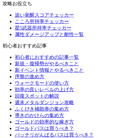
攻略お役立ち
追い覚醒スコアチェッカー
こころ所持率チェッカー
星5武器所持率チェッカー
属性ダメージアップと耐性一覧
初心者おすすめ記事
初心者におすすめの記事一覧
新規・復帰勢がやるべきこと
新イベント情報とやるべきこと
序盤の進め方
ウォークモードの使い方
効率の良いレベルの上げ方
回復スポットの解説
週末メタルダンジョン攻略
ふくびき補助券の集め方
導きのかけらの集め方
ゴールドの効率的な稼ぎ方
ゴールドパスは買うべき？
バッチリがんばるパスは買うべき？