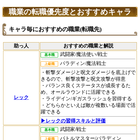
職業の転職優先度とおすすめキャラ
キャラ毎におすすめの職業(転職先)
助っ人
おすすめの職業と解説
武闘家/魔法使い/戦士
基本職
パラディン/魔法戦士
上級職
・斬撃ダメージと呪文ダメージを底上げで
きるので、斬撃攻撃と呪文攻撃が得意
・バランス良くステータスが成長するた
め、オールラウンドに活躍できる
レック
・ライデイン/ギガスラッシュを習得する
・どちらかといえば敵が複数いる場面で活
躍できる
▶︎レックの習得スキルと評価
武闘家/戦士
基本職
バトルマスター/パラディン
上級職