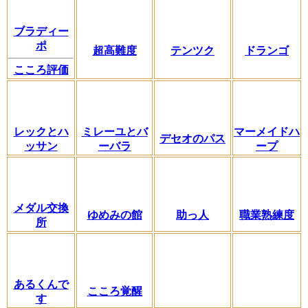
ブラディー
ポ
超高難度
テンツク
ドランゴ
こころ評価
レックとハ
ミレーユとバ
マーメイドハ
デセオのパス
ッサン
ーバラ
ープ
メダル交換
ゆめみの館
助っ人
職業熟練度
所
あるくんで
こころ覚醒
す