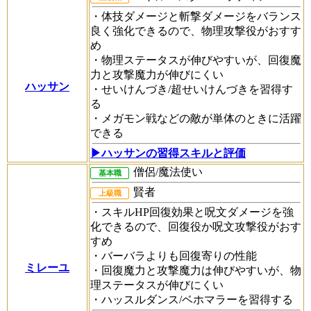
・体技ダメージと斬撃ダメージをバランス
良く強化できるので、物理攻撃役がおすす
め
・物理ステータスが伸びやすいが、回復魔
力と攻撃魔力が伸びにくい
ハッサン
・せいけんづき/超せいけんづきを習得す
る
・メガモン戦などの敵が単体のときに活躍
できる
▶︎ハッサンの習得スキルと評価
僧侶/魔法使い
基本職
賢者
上級職
・スキルHP回復効果と呪文ダメージを強
化できるので、回復役か呪文攻撃役がおす
すめ
・バーバラよりも回復寄りの性能
ミレーユ
・回復魔力と攻撃魔力は伸びやすいが、物
理ステータスが伸びにくい
・ハッスルダンス/ベホマラーを習得する