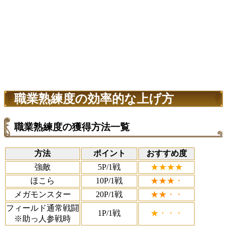
職業熟練度の効率的な上げ方
職業熟練度の獲得方法一覧
方法
ポイント
おすすめ度
強敵
5P/1戦
★★★★
ほこら
10P/1戦
★★★・
メガモンスター
20P/1戦
★★・・
フィールド通常戦闘
1P/1戦
★・・・
※助っ人参戦時