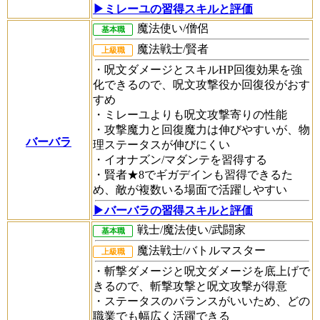
▶︎ミレーユの習得スキルと評価
魔法使い/僧侶
基本職
魔法戦士/賢者
上級職
・呪文ダメージとスキルHP回復効果を強
化できるので、呪文攻撃役か回復役がおす
すめ
・ミレーユよりも呪文攻撃寄りの性能
・攻撃魔力と回復魔力は伸びやすいが、物
バーバラ
理ステータスが伸びにくい
・イオナズン/マダンテを習得する
・賢者★8でギガデインも習得できるた
め、敵が複数いる場面で活躍しやすい
▶︎バーバラの習得スキルと評価
戦士/魔法使い/武闘家
基本職
魔法戦士/バトルマスター
上級職
・斬撃ダメージと呪文ダメージを底上げで
きるので、斬撃攻撃と呪文攻撃が得意
・ステータスのバランスがいいため、どの
職業でも幅広く活躍できる