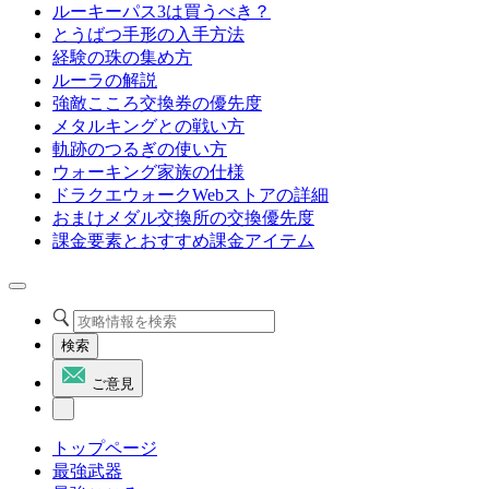
ルーキーパス3は買うべき？
とうばつ手形の入手方法
経験の珠の集め方
ルーラの解説
強敵こころ交換券の優先度
メタルキングとの戦い方
軌跡のつるぎの使い方
ウォーキング家族の仕様
ドラクエウォークWebストアの詳細
おまけメダル交換所の交換優先度
課金要素とおすすめ課金アイテム
検索
ご意見
トップページ
最強武器