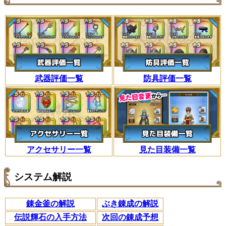
武器評価一覧
防具評価一覧
アクセサリー一覧
見た目装備一覧
システム解説
錬金釜の解説
ぶき錬成の解説
伝説輝石の入手方法
次回の錬成予想