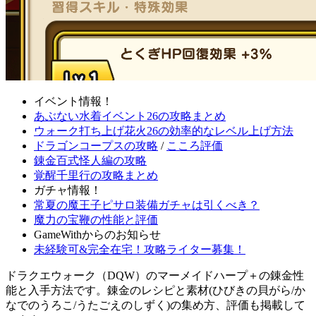
イベント情報！
あぶない水着イベント26の攻略まとめ
ウォーク打ち上げ花火26の効率的なレベル上げ方法
ドラゴンコープスの攻略
/
こころ評価
錬金百式怪人編の攻略
覚醒千里行の攻略まとめ
ガチャ情報！
常夏の魔王子ピサロ装備ガチャは引くべき？
魔力の宝鞭の性能と評価
GameWithからのお知らせ
未経験可&完全在宅！攻略ライター募集！
ドラクエウォーク（DQW）のマーメイドハープ＋の錬金性
能と入手方法です。錬金のレシピと素材(ひびきの貝がら/か
なでのうろこ/うたごえのしずく)の集め方、評価も掲載して