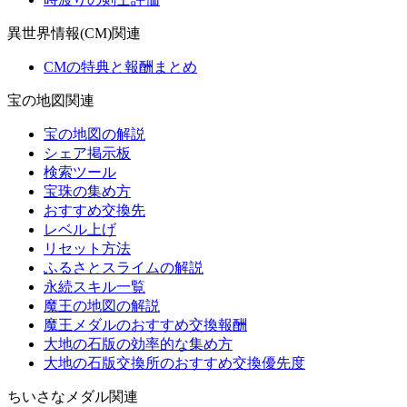
異世界情報(CM)関連
CMの特典と報酬まとめ
宝の地図関連
宝の地図の解説
シェア掲示板
検索ツール
宝珠の集め方
おすすめ交換先
レベル上げ
リセット方法
ふるさとスライムの解説
永続スキル一覧
魔王の地図の解説
魔王メダルのおすすめ交換報酬
大地の石版の効率的な集め方
大地の石版交換所のおすすめ交換優先度
ちいさなメダル関連