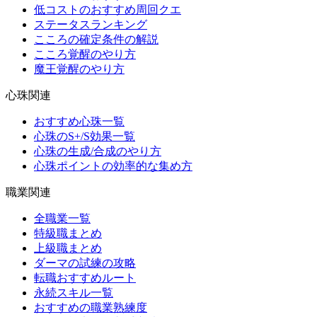
低コストのおすすめ周回クエ
ステータスランキング
こころの確定条件の解説
こころ覚醒のやり方
魔王覚醒のやり方
心珠関連
おすすめ心珠一覧
心珠のS+/S効果一覧
心珠の生成/合成のやり方
心珠ポイントの効率的な集め方
職業関連
全職業一覧
特級職まとめ
上級職まとめ
ダーマの試練の攻略
転職おすすめルート
永続スキル一覧
おすすめの職業熟練度