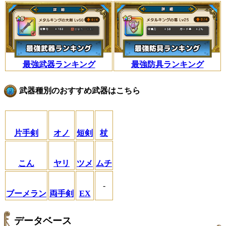
最強武器ランキング
最強防具ランキング
武器種別のおすすめ武器はこちら
片手剣
オノ
短剣
杖
こん
ヤリ
ツメ
ムチ
-
ブーメラン
両手剣
EX
データベース