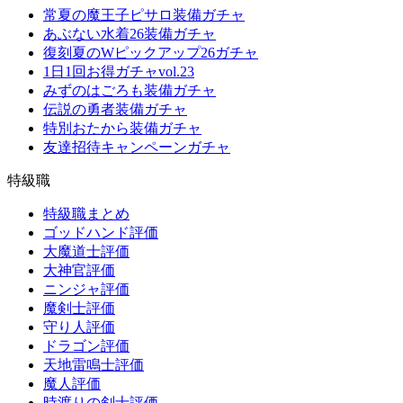
常夏の魔王子ピサロ装備ガチャ
あぶない水着26装備ガチャ
復刻夏のWピックアップ26ガチャ
1日1回お得ガチャvol.23
みずのはごろも装備ガチャ
伝説の勇者装備ガチャ
特別おたから装備ガチャ
友達招待キャンペーンガチャ
特級職
特級職まとめ
ゴッドハンド評価
大魔道士評価
大神官評価
ニンジャ評価
魔剣士評価
守り人評価
ドラゴン評価
天地雷鳴士評価
魔人評価
時渡りの剣士評価