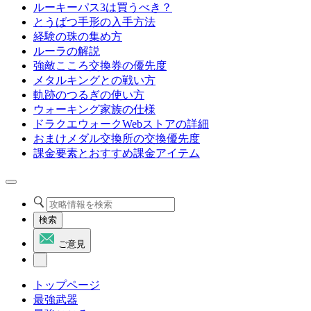
ルーキーパス3は買うべき？
とうばつ手形の入手方法
経験の珠の集め方
ルーラの解説
強敵こころ交換券の優先度
メタルキングとの戦い方
軌跡のつるぎの使い方
ウォーキング家族の仕様
ドラクエウォークWebストアの詳細
おまけメダル交換所の交換優先度
課金要素とおすすめ課金アイテム
検索
ご意見
トップページ
最強武器