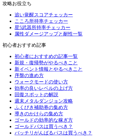
攻略お役立ち
追い覚醒スコアチェッカー
こころ所持率チェッカー
星5武器所持率チェッカー
属性ダメージアップと耐性一覧
初心者おすすめ記事
初心者におすすめの記事一覧
新規・復帰勢がやるべきこと
新イベント情報とやるべきこと
序盤の進め方
ウォークモードの使い方
効率の良いレベルの上げ方
回復スポットの解説
週末メタルダンジョン攻略
ふくびき補助券の集め方
導きのかけらの集め方
ゴールドの効率的な稼ぎ方
ゴールドパスは買うべき？
バッチリがんばるパスは買うべき？