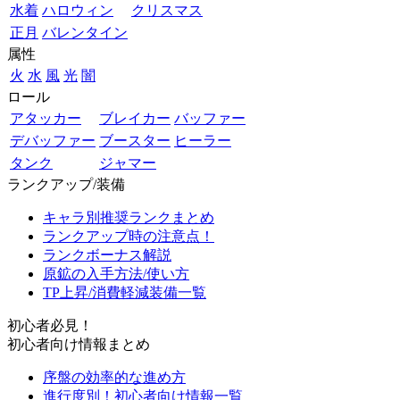
水着
ハロウィン
クリスマス
正月
バレンタイン
属性
火
水
風
光
闇
ロール
アタッカー
ブレイカー
バッファー
デバッファー
ブースター
ヒーラー
タンク
ジャマー
ランクアップ/装備
キャラ別推奨ランクまとめ
ランクアップ時の注意点！
ランクボーナス解説
原鉱の入手方法/使い方
TP上昇/消費軽減装備一覧
初心者必見！
初心者向け情報まとめ
序盤の効率的な進め方
進行度別！初心者向け情報一覧