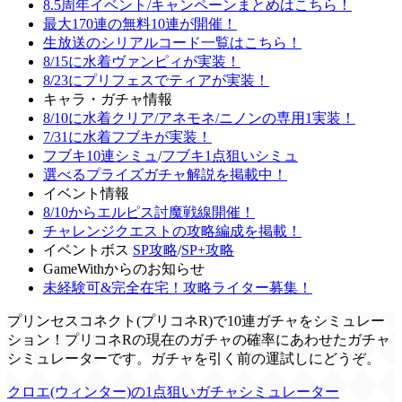
8.5周年イベント/キャンペーンまとめはこちら！
最大170連の無料10連が開催！
生放送のシリアルコード一覧はこちら！
8/15に水着ヴァンピィが実装！
8/23にプリフェスでティアが実装！
キャラ・ガチャ情報
8/10に水着クリア/アネモネ/ニノンの専用1実装！
7/31に水着フブキが実装！
フブキ10連シミュ
/
フブキ1点狙いシミュ
選べるプライズガチャ解説を掲載中！
イベント情報
8/10からエルピス討魔戦線開催！
チャレンジクエストの攻略編成を掲載！
イベントボス
SP攻略
/
SP+攻略
GameWithからのお知らせ
未経験可&完全在宅！攻略ライター募集！
プリンセスコネクト(プリコネR)で10連ガチャをシミュレー
ション！プリコネRの現在のガチャの確率にあわせたガチャ
シミュレーターです。ガチャを引く前の運試しにどうぞ。
クロエ(ウィンター)の1点狙いガチャシミュレーター