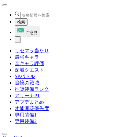
検索
ご意見
リセマラ当たり
最強キャラ
全キャラ評価
深域クエスト
SPバトル
追憶の戦域
推奨装備ランク
アリーナPT
アプデまとめ
才能開花優先度
専用装備1
専用装備2