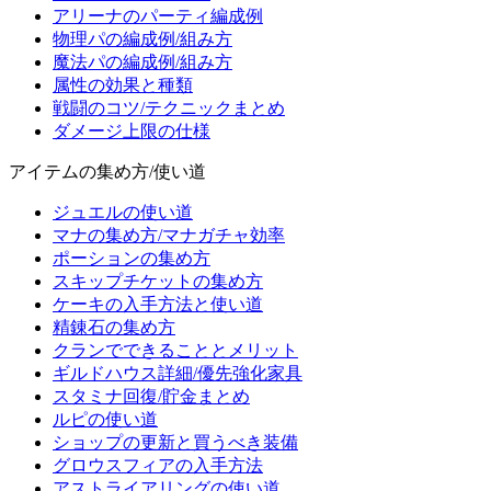
アリーナのパーティ編成例
物理パの編成例/組み方
魔法パの編成例/組み方
属性の効果と種類
戦闘のコツ/テクニックまとめ
ダメージ上限の仕様
アイテムの集め方/使い道
ジュエルの使い道
マナの集め方/マナガチャ効率
ポーションの集め方
スキップチケットの集め方
ケーキの入手方法と使い道
精錬石の集め方
クランでできることとメリット
ギルドハウス詳細/優先強化家具
スタミナ回復/貯金まとめ
ルピの使い道
ショップの更新と買うべき装備
グロウスフィアの入手方法
アストライアリングの使い道