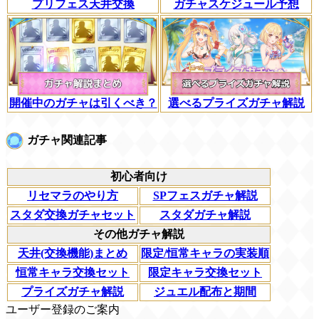
プリフェス天井交換
ガチャスケジュール予想
開催中のガチャは引くべき？
選べるプライズガチャ解説
ガチャ関連記事
初心者向け
リセマラのやり方
SPフェスガチャ解説
スタダ交換ガチャセット
スタダガチャ解説
その他ガチャ解説
天井(交換機能)まとめ
限定/恒常キャラの実装順
恒常キャラ交換セット
限定キャラ交換セット
プライズガチャ解説
ジュエル配布と期間
ユーザー登録のご案内