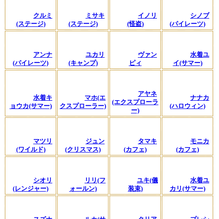
クルミ
ミサキ
イノリ
シノブ
(ステージ)
(ステージ)
(怪盗)
(パイレーツ)
アンナ
ユカリ
ヴァン
水着ユ
(パイレーツ)
(キャンプ)
ピィ
イ(サマー)
アヤネ
水着キ
マホ(エ
ナナカ
(エクスプローラ
ョウカ(サマー)
クスプローラー)
(ハロウィン)
ー)
マツリ
ジュン
タマキ
モニカ
(ワイルド)
(クリスマス)
(カフェ)
(カフェ)
シオリ
リリ(フ
ユキ(儀
水着ユ
(レンジャー)
ォールン)
装束)
カリ(サマー)