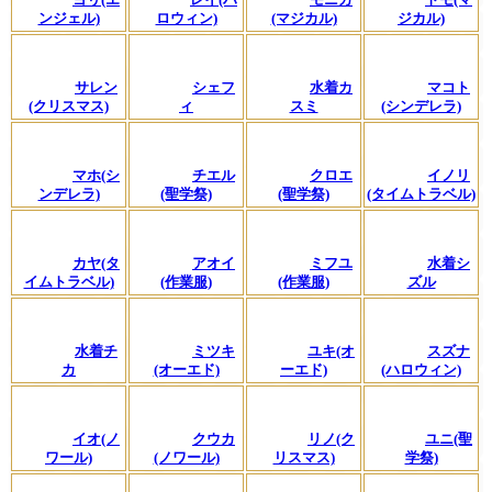
ンジェル)
ロウィン)
(マジカル)
ジカル)
サレン
シェフ
水着カ
マコト
(クリスマス)
ィ
スミ
(シンデレラ)
マホ(シ
チエル
クロエ
イノリ
ンデレラ)
(聖学祭)
(聖学祭)
(タイムトラベル)
カヤ(タ
アオイ
ミフユ
水着シ
イムトラベル)
(作業服)
(作業服)
ズル
水着チ
ミツキ
ユキ(オ
スズナ
カ
(オーエド)
ーエド)
(ハロウィン)
イオ(ノ
クウカ
リノ(ク
ユニ(聖
ワール)
(ノワール)
リスマス)
学祭)