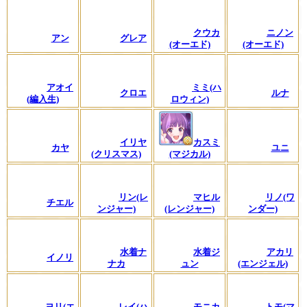
クウカ
ニノン
アン
グレア
(オーエド)
(オーエド)
アオイ
ミミ(ハ
クロエ
ルナ
(編入生)
ロウィン)
イリヤ
カスミ
カヤ
ユニ
(クリスマス)
(マジカル)
リン(レ
マヒル
リノ(ワ
チエル
ンジャー)
(レンジャー)
ンダー)
水着ナ
水着ジ
アカリ
イノリ
ナカ
ュン
(エンジェル)
ヨリ(エ
レイ(ハ
モニカ
トモ(マ