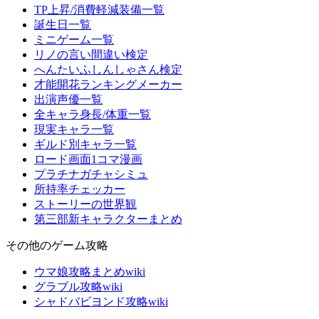
TP上昇/消費軽減装備一覧
誕生日一覧
ミニゲーム一覧
リノの言い間違い検定
へんたいふしんしゃさん検定
才能開花ランキングメーカー
出演声優一覧
全キャラ身長/体重一覧
現実キャラ一覧
ギルド別キャラ一覧
ロード画面1コマ漫画
プラチナガチャシミュ
所持率チェッカー
ストーリーの世界観
第三部新キャラクターまとめ
その他のゲーム攻略
ウマ娘攻略まとめwiki
グラブル攻略wiki
シャドバビヨンド攻略wiki