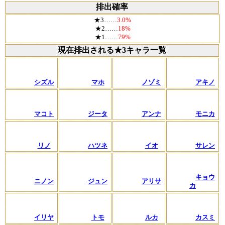
排出確率
★3……
3.0%
★2……
18%
★1……
79%
現在排出される★3キャラ一覧
シズル
マホ
ノゾミ
アキノ
マコト
ジータ
アンナ
モニカ
リノ
ハツネ
イオ
サレン
キョウ
ニノン
ジュン
アリサ
カ
イリヤ
トモ
ルカ
カスミ