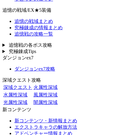
追憶の戦域/EX★5装備
追憶の戦域まとめ
究極錬成の情報まとめ
追憶戦の攻略一覧
追憶戦の各ボス攻略
究極錬成Tips
ダンジョンex7
ダンジョンex7攻略
深域クエスト攻略
深域クエスト
火属性深域
水属性深域
風属性深域
光属性深域
闇属性深域
新コンテンツ
新コンテンツ・新情報まとめ
エクストラキャラの解放方法
アドベンチャー情報まとめ