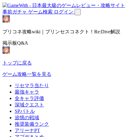
事前ガチャ
ゲーム検索
ログイン
プリコネ攻略wiki｜プリンセスコネクト！Re:Dive解説
掲示板Q&A
トップに戻る
ゲーム攻略一覧を見る
リセマラ当たり
最強キャラ
全キャラ評価
深域クエスト
SPバトル
追憶の戦域
推奨装備ランク
アリーナPT
アプデまとめ