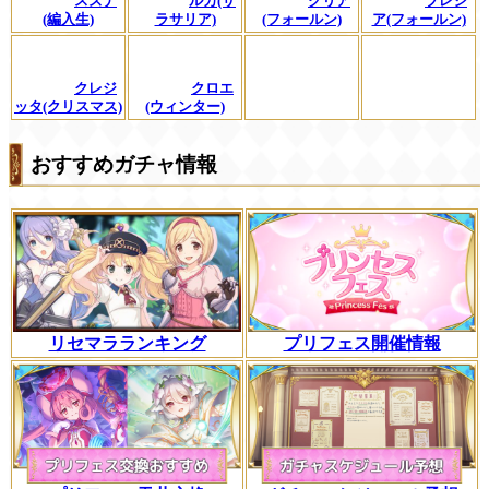
スズナ
ルカ(サ
クリア
プレシ
(編入生)
ラサリア)
(フォールン)
ア(フォールン)
クレジ
クロエ
ッタ(クリスマス)
(ウィンター)
おすすめガチャ情報
リセマラランキング
プリフェス開催情報