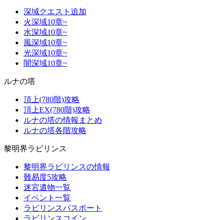
深域クエスト追加
火深域10章~
水深域10章~
風深域10章~
光深域10章~
闇深域10章~
ルナの塔
頂上(780階)攻略
頂上EX(780階)攻略
ルナの塔の情報まとめ
ルナの塔各階攻略
黎明界ラビリンス
黎明界ラビリンスの情報
難易度5攻略
迷宮遺物一覧
イベント一覧
ラビリンスパスポート
ラビリンスコイン