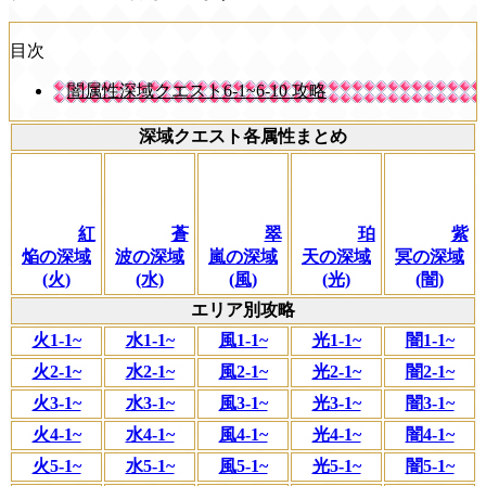
目次
闇属性深域クエスト6-1~6-10 攻略
深域クエスト各属性まとめ
紅
蒼
翠
珀
紫
焔の深域
波の深域
嵐の深域
天の深域
冥の深域
(火)
(水)
(風)
(光)
(闇)
エリア別攻略
火1-1~
水1-1~
風1-1~
光1-1~
闇1-1~
火2-1~
水2-1~
風2-1~
光2-1~
闇2-1~
火3-1~
水3-1~
風3-1~
光3-1~
闇3-1~
火4-1~
水4-1~
風4-1~
光4-1~
闇4-1~
火5-1~
水5-1~
風5-1~
光5-1~
闇5-1~