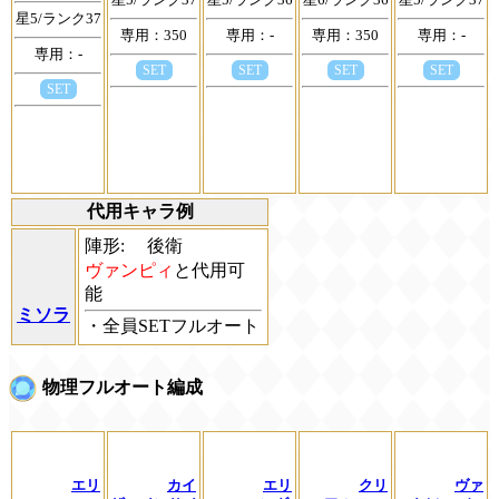
星5/ランク37
星5/ランク36
星6/ランク36
星5/ランク37
星5/ランク37
専用：350
専用：-
専用：350
専用：-
専用：-
SET
SET
SET
SET
SET
代用キャラ例
陣形:
後衛
ヴァンピィ
と代用可
能
ミソラ
・全員SETフルオート
物理フルオート編成
エリ
カイ
エリ
クリ
ヴァ