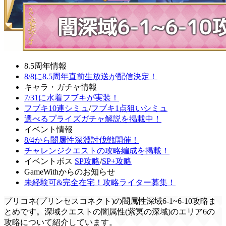
8.5周年情報
8/8に8.5周年直前生放送が配信決定！
キャラ・ガチャ情報
7/31に水着フブキが実装！
フブキ10連シミュ
/
フブキ1点狙いシミュ
選べるプライズガチャ解説を掲載中！
イベント情報
8/4から闇属性深淵討伐戦開催！
チャレンジクエストの攻略編成を掲載！
イベントボス
SP攻略
/
SP+攻略
GameWithからのお知らせ
未経験可&完全在宅！攻略ライター募集！
プリコネ(プリンセスコネクト)の闇属性深域6-1~6-10攻略ま
とめです。深域クエストの闇属性(紫冥の深域)のエリア6の
攻略について紹介しています。