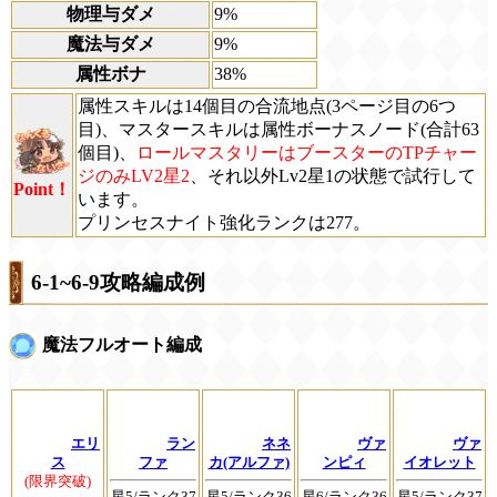
物理与ダメ
9%
魔法与ダメ
9%
属性ボナ
38%
属性スキルは14個目の合流地点(3ページ目の6つ
目)、マスタースキルは属性ボーナスノード(合計63
個目)、
ロールマスタリーはブースターのTPチャー
ジのみLV2星2
、それ以外Lv2星1の状態で試行して
Point！
います。
プリンセスナイト強化ランクは277。
6-1~6-9攻略編成例
魔法フルオート編成
エリ
ラン
ネネ
ヴァ
ヴァ
ス
ファ
カ(アルファ)
ンピィ
イオレット
(限界突破)