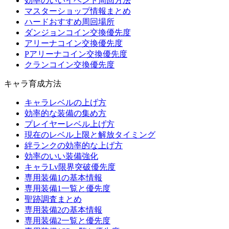
効率のいいイベント周回方法
マスターショップ情報まとめ
ハードおすすめ周回場所
ダンジョンコイン交換優先度
アリーナコイン交換優先度
Pアリーナコイン交換優先度
クランコイン交換優先度
キャラ育成方法
キャラレベルの上げ方
効率的な装備の集め方
プレイヤーレベル上げ方
現在のレベル上限と解放タイミング
絆ランクの効率的な上げ方
効率のいい装備強化
キャラLv限界突破優先度
専用装備1の基本情報
専用装備1一覧と優先度
聖跡調査まとめ
専用装備2の基本情報
専用装備2一覧と優先度