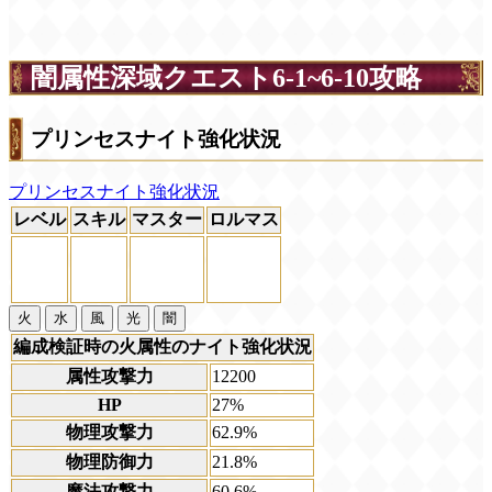
闇属性深域クエスト6-1~6-10攻略
プリンセスナイト強化状況
プリンセスナイト強化状況
レベル
スキル
マスター
ロルマス
火
水
風
光
闇
編成検証時の火属性のナイト強化状況
属性攻撃力
12200
HP
27%
物理攻撃力
62.9%
物理防御力
21.8%
魔法攻撃力
60.6%