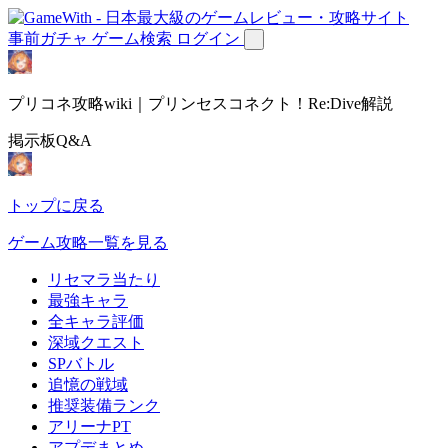
事前ガチャ
ゲーム検索
ログイン
プリコネ攻略wiki｜プリンセスコネクト！Re:Dive解説
掲示板Q&A
トップに戻る
ゲーム攻略一覧を見る
リセマラ当たり
最強キャラ
全キャラ評価
深域クエスト
SPバトル
追憶の戦域
推奨装備ランク
アリーナPT
アプデまとめ