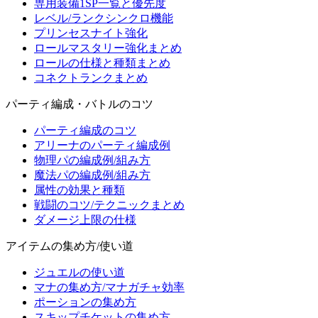
専用装備1SP一覧と優先度
レベル/ランクシンクロ機能
プリンセスナイト強化
ロールマスタリー強化まとめ
ロールの仕様と種類まとめ
コネクトランクまとめ
パーティ編成・バトルのコツ
パーティ編成のコツ
アリーナのパーティ編成例
物理パの編成例/組み方
魔法パの編成例/組み方
属性の効果と種類
戦闘のコツ/テクニックまとめ
ダメージ上限の仕様
アイテムの集め方/使い道
ジュエルの使い道
マナの集め方/マナガチャ効率
ポーションの集め方
スキップチケットの集め方