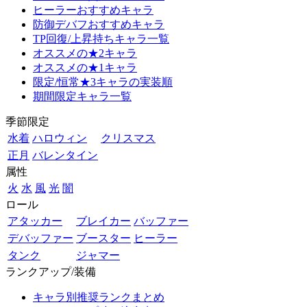
ヒーラーおすすめキャラ
防御デバフおすすめキャラ
TP回復/上昇持ちキャラ一覧
オススメの★2キャラ
オススメの★1キャラ
限定/恒常★3キャラの実装順
期間限定キャラ一覧
季節限定
水着
ハロウィン
クリスマス
正月
バレンタイン
属性
火
水
風
光
闇
ロール
アタッカー
ブレイカー
バッファー
デバッファー
ブースター
ヒーラー
タンク
ジャマー
ランクアップ/装備
キャラ別推奨ランクまとめ