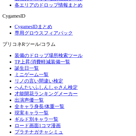
各エリアのドロップ情報まとめ
CygamesID
CygamesIDまとめ
専用グロウスフィアパック
プリコネRツール/コラム
装備のドロップ場所検索ツール
TP上昇/消費軽減装備一覧
誕生日一覧
ミニゲーム一覧
リノの言い間違い検定
へんたいふしんしゃさん検定
才能開花ランキングメーカー
出演声優一覧
全キャラ身長/体重一覧
現実キャラ一覧
ギルド別キャラ一覧
ロード画面1コマ漫画
プラチナガチャシミュ