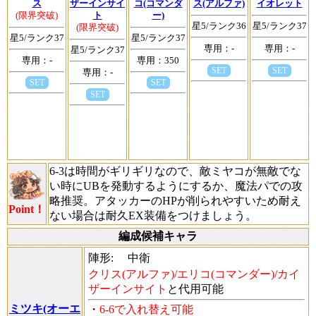
ス
ザーインサイ
コ(コマンダ
ス(アルファ)
イオレット
(限界突破)
ト
ー)
星5/ランク36
星5/ランク37
(限界突破)
星5/ランク37
星5/ランク37
専用：-
専用：-
星5/ランク37
専用：-
専用：350
SET
SET
専用：-
SET
SET
SET
6-3は時間がギリギリなので、敵ミヤコが無敵でな
い時にUBを発動するようにするか、魔法パでの攻
略推奨。アタッカーのHPが削られやすいため耐え
Point！
ない場合は耐久EX装備をつけましょう。
編成候補キャラ
陣形:
中衛
クリス(アルファ)/エリコ(コマンダー)/カイ
ザーインサイト
と代用可能
ミツキ(オーエ
・
6-6で入れ替え可能