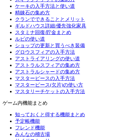
ケーキの入手方法と使い道
精錬石の集め方
クランでできることとメリット
ギルドハウス詳細/優先強化家具
スタミナ回復/貯金まとめ
ルピの使い道
ショップの更新と買うべき装備
グロウスフィアの入手方法
アストライアリングの使い道
アストラルスフィアの集め方
アストラルシャードの集め方
マスターピースの入手方法
マスターピース(欠片)の使い方
マスタリーチケットの入手方法
ゲーム内機能まとめ
知っておくと得する機能まとめ
予定帳機能
フレンド機能
みんなの稽古場