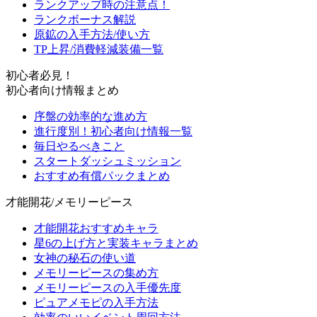
ランクアップ時の注意点！
ランクボーナス解説
原鉱の入手方法/使い方
TP上昇/消費軽減装備一覧
初心者必見！
初心者向け情報まとめ
序盤の効率的な進め方
進行度別！初心者向け情報一覧
毎日やるべきこと
スタートダッシュミッション
おすすめ有償パックまとめ
才能開花/メモリーピース
才能開花おすすめキャラ
星6の上げ方と実装キャラまとめ
女神の秘石の使い道
メモリーピースの集め方
メモリーピースの入手優先度
ピュアメモピの入手方法