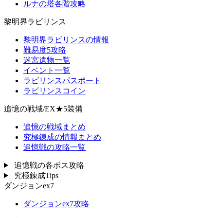
ルナの塔各階攻略
黎明界ラビリンス
黎明界ラビリンスの情報
難易度5攻略
迷宮遺物一覧
イベント一覧
ラビリンスパスポート
ラビリンスコイン
追憶の戦域/EX★5装備
追憶の戦域まとめ
究極錬成の情報まとめ
追憶戦の攻略一覧
追憶戦の各ボス攻略
究極錬成Tips
ダンジョンex7
ダンジョンex7攻略