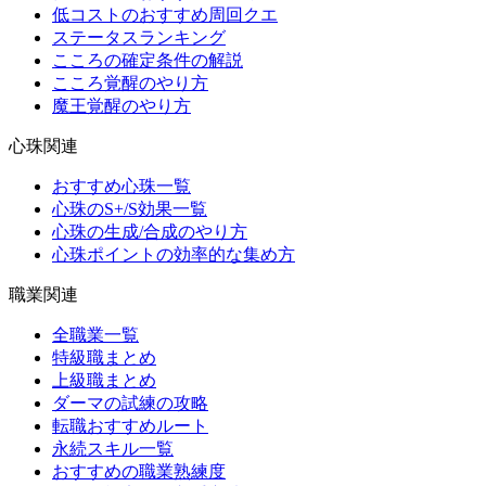
低コストのおすすめ周回クエ
ステータスランキング
こころの確定条件の解説
こころ覚醒のやり方
魔王覚醒のやり方
心珠関連
おすすめ心珠一覧
心珠のS+/S効果一覧
心珠の生成/合成のやり方
心珠ポイントの効率的な集め方
職業関連
全職業一覧
特級職まとめ
上級職まとめ
ダーマの試練の攻略
転職おすすめルート
永続スキル一覧
おすすめの職業熟練度