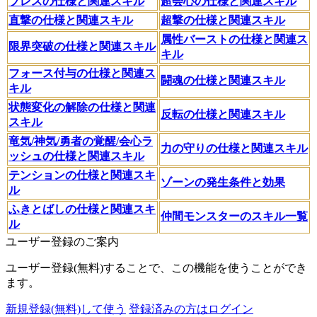
ブレスの仕様と関連スキル
超会心の仕様と関連スキル
直撃の仕様と関連スキル
超撃の仕様と関連スキル
属性バーストの仕様と関連ス
限界突破の仕様と関連スキル
キル
フォース付与の仕様と関連ス
闘魂の仕様と関連スキル
キル
状態変化の解除の仕様と関連
反転の仕様と関連スキル
スキル
竜気/神気/勇者の覚醒/会心ラ
力の守りの仕様と関連スキル
ッシュの仕様と関連スキル
テンションの仕様と関連スキ
ゾーンの発生条件と効果
ル
ふきとばしの仕様と関連スキ
仲間モンスターのスキル一覧
ル
ユーザー登録のご案内
ユーザー登録(無料)することで、この機能を使うことができ
ます。
新規登録(無料)して使う
登録済みの方はログイン