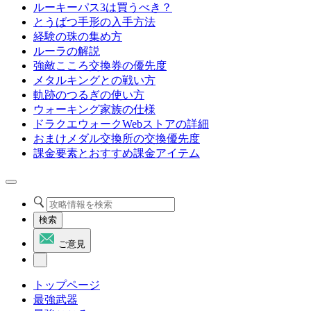
ルーキーパス3は買うべき？
とうばつ手形の入手方法
経験の珠の集め方
ルーラの解説
強敵こころ交換券の優先度
メタルキングとの戦い方
軌跡のつるぎの使い方
ウォーキング家族の仕様
ドラクエウォークWebストアの詳細
おまけメダル交換所の交換優先度
課金要素とおすすめ課金アイテム
検索
ご意見
トップページ
最強武器