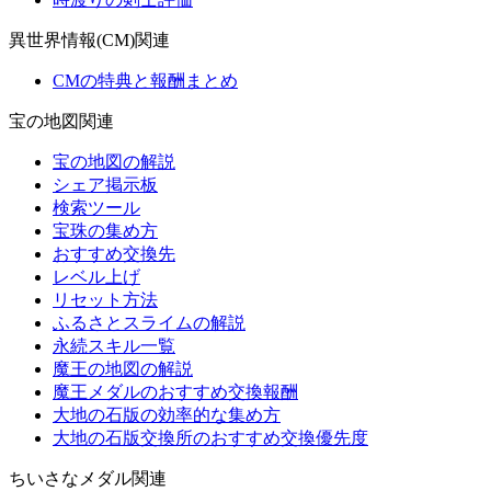
異世界情報(CM)関連
CMの特典と報酬まとめ
宝の地図関連
宝の地図の解説
シェア掲示板
検索ツール
宝珠の集め方
おすすめ交換先
レベル上げ
リセット方法
ふるさとスライムの解説
永続スキル一覧
魔王の地図の解説
魔王メダルのおすすめ交換報酬
大地の石版の効率的な集め方
大地の石版交換所のおすすめ交換優先度
ちいさなメダル関連