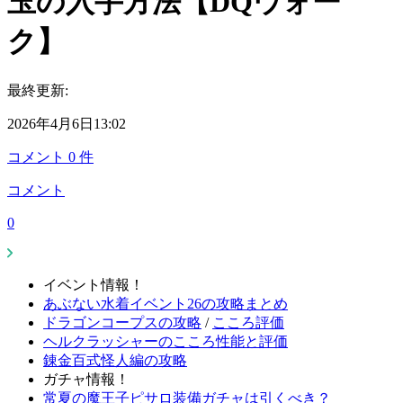
玉の入手方法【DQウォー
ク】
最終更新:
2026年4月6日13:02
コメント
0
件
コメント
0
イベント情報！
あぶない水着イベント26の攻略まとめ
ドラゴンコープスの攻略
/
こころ評価
ヘルクラッシャーのこころ性能と評価
錬金百式怪人編の攻略
ガチャ情報！
常夏の魔王子ピサロ装備ガチャは引くべき？