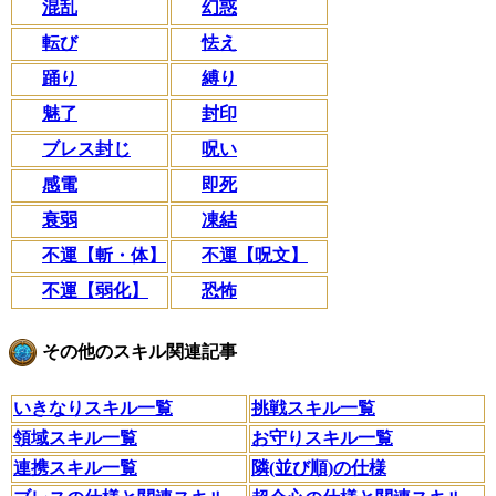
混乱
幻惑
転び
怯え
踊り
縛り
魅了
封印
ブレス封じ
呪い
感電
即死
衰弱
凍結
不運【斬・体】
不運【呪文】
不運【弱化】
恐怖
その他のスキル関連記事
いきなりスキル一覧
挑戦スキル一覧
領域スキル一覧
お守りスキル一覧
連携スキル一覧
隣(並び順)の仕様