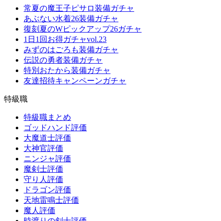
常夏の魔王子ピサロ装備ガチャ
あぶない水着26装備ガチャ
復刻夏のWピックアップ26ガチャ
1日1回お得ガチャvol.23
みずのはごろも装備ガチャ
伝説の勇者装備ガチャ
特別おたから装備ガチャ
友達招待キャンペーンガチャ
特級職
特級職まとめ
ゴッドハンド評価
大魔道士評価
大神官評価
ニンジャ評価
魔剣士評価
守り人評価
ドラゴン評価
天地雷鳴士評価
魔人評価
時渡りの剣士評価