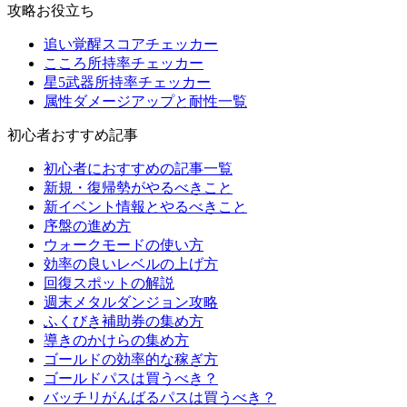
攻略お役立ち
追い覚醒スコアチェッカー
こころ所持率チェッカー
星5武器所持率チェッカー
属性ダメージアップと耐性一覧
初心者おすすめ記事
初心者におすすめの記事一覧
新規・復帰勢がやるべきこと
新イベント情報とやるべきこと
序盤の進め方
ウォークモードの使い方
効率の良いレベルの上げ方
回復スポットの解説
週末メタルダンジョン攻略
ふくびき補助券の集め方
導きのかけらの集め方
ゴールドの効率的な稼ぎ方
ゴールドパスは買うべき？
バッチリがんばるパスは買うべき？