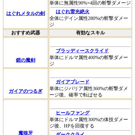
単体に無属性90%×4回の斬撃ダメージ
はぐれ雷光絶火
はぐれメタルの剣
全体にデイン属性280%の斬撃ダメー
ジ
おすすめ武器
有効なスキル
ブラッディースクライド
単体にドルマ属性400%の斬撃ダメー
鎧の魔剣
ジ
ガイアブレード
単体にジバリア属性360%の斬撃ダメ
ガイアのつるぎ
ージ後、確率で転ばせる
ヒールファング
単体にドルマ属性300%の体技ダメー
ジ後、HPを回復する
魔狼牙
ダーククライ