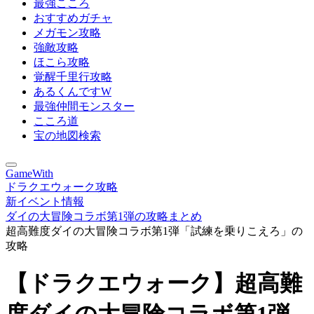
最強こころ
おすすめガチャ
メガモン攻略
強敵攻略
ほこら攻略
覚醒千里行攻略
あるくんですW
最強仲間モンスター
こころ道
宝の地図検索
GameWith
ドラクエウォーク攻略
新イベント情報
ダイの大冒険コラボ第1弾の攻略まとめ
超高難度ダイの大冒険コラボ第1弾「試練を乗りこえろ」の
攻略
【ドラクエウォーク】超高難