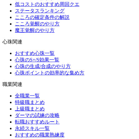
低コストのおすすめ周回クエ
ステータスランキング
こころの確定条件の解説
こころ覚醒のやり方
魔王覚醒のやり方
心珠関連
おすすめ心珠一覧
心珠のS+/S効果一覧
心珠の生成/合成のやり方
心珠ポイントの効率的な集め方
職業関連
全職業一覧
特級職まとめ
上級職まとめ
ダーマの試練の攻略
転職おすすめルート
永続スキル一覧
おすすめの職業熟練度