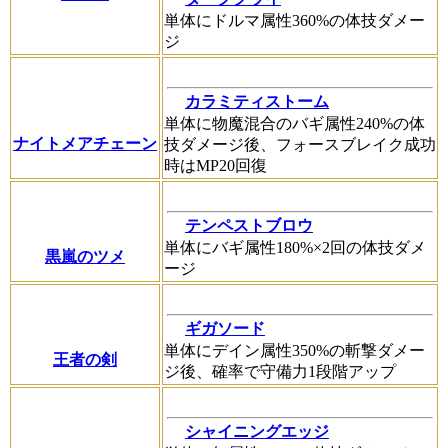
単体にドルマ属性360%の体技ダメー
ジ
カラミティストーム
単体に物魔混合のバギ属性240%の体
ナイトメアチェーン
技ダメージ後、フォースブレイク成功
時はMP20回復
テンペストブロウ
単体にバギ属性180%×2回の体技ダメ
黒嵐のツメ
ージ
ギガソード
単体にデイン属性350%の斬撃ダメー
王者の剣
ジ後、確率で守備力1段階アップ
シャイニングエッジ