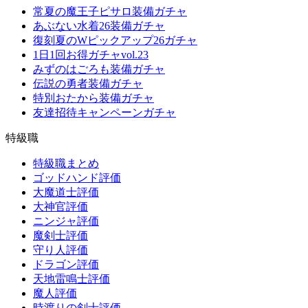
常夏の魔王子ピサロ装備ガチャ
あぶない水着26装備ガチャ
復刻夏のWピックアップ26ガチャ
1日1回お得ガチャvol.23
みずのはごろも装備ガチャ
伝説の勇者装備ガチャ
特別おたから装備ガチャ
友達招待キャンペーンガチャ
特級職
特級職まとめ
ゴッドハンド評価
大魔道士評価
大神官評価
ニンジャ評価
魔剣士評価
守り人評価
ドラゴン評価
天地雷鳴士評価
魔人評価
時渡りの剣士評価