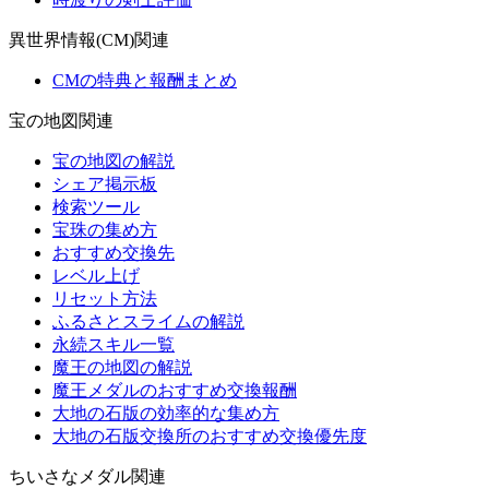
異世界情報(CM)関連
CMの特典と報酬まとめ
宝の地図関連
宝の地図の解説
シェア掲示板
検索ツール
宝珠の集め方
おすすめ交換先
レベル上げ
リセット方法
ふるさとスライムの解説
永続スキル一覧
魔王の地図の解説
魔王メダルのおすすめ交換報酬
大地の石版の効率的な集め方
大地の石版交換所のおすすめ交換優先度
ちいさなメダル関連