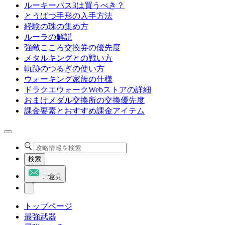
ルーキーパス3は買うべき？
とうばつ手形の入手方法
経験の珠の集め方
ルーラの解説
強敵こころ交換券の優先度
メタルキングとの戦い方
軌跡のつるぎの使い方
ウォーキング家族の仕様
ドラクエウォークWebストアの詳細
おまけメダル交換所の交換優先度
課金要素とおすすめ課金アイテム
検索
ご意見
トップページ
最強武器