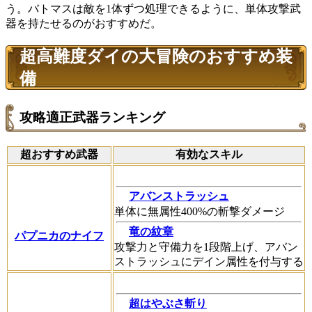
う。バトマスは敵を1体ずつ処理できるように、単体攻撃武
器を持たせるのがおすすめだ。
超高難度ダイの大冒険のおすすめ装
備
攻略適正武器ランキング
超おすすめ武器
有効なスキル
アバンストラッシュ
単体に無属性400%の斬撃ダメージ
竜の紋章
パプニカのナイフ
攻撃力と守備力を1段階上げ、アバン
ストラッシュにデイン属性を付与する
超はやぶさ斬り