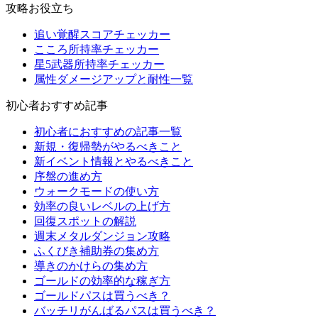
攻略お役立ち
追い覚醒スコアチェッカー
こころ所持率チェッカー
星5武器所持率チェッカー
属性ダメージアップと耐性一覧
初心者おすすめ記事
初心者におすすめの記事一覧
新規・復帰勢がやるべきこと
新イベント情報とやるべきこと
序盤の進め方
ウォークモードの使い方
効率の良いレベルの上げ方
回復スポットの解説
週末メタルダンジョン攻略
ふくびき補助券の集め方
導きのかけらの集め方
ゴールドの効率的な稼ぎ方
ゴールドパスは買うべき？
バッチリがんばるパスは買うべき？