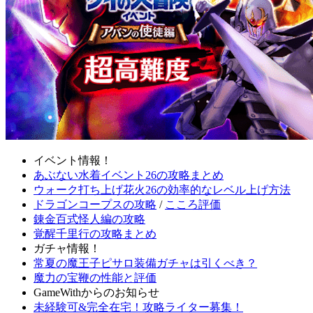
イベント情報！
あぶない水着イベント26の攻略まとめ
ウォーク打ち上げ花火26の効率的なレベル上げ方法
ドラゴンコープスの攻略
/
こころ評価
錬金百式怪人編の攻略
覚醒千里行の攻略まとめ
ガチャ情報！
常夏の魔王子ピサロ装備ガチャは引くべき？
魔力の宝鞭の性能と評価
GameWithからのお知らせ
未経験可&完全在宅！攻略ライター募集！