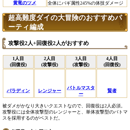
黄竜のツメ
全体にバギ属性245%の体技ダメージ
超高難度ダイの大冒険のおすすめパ
ーティ編成
攻撃役2人+回復役2人がおすすめ
1人目
2人目
3人目
4人目
(回復役)
(攻撃役)
(攻撃役)
(回復役)
バトルマスタ
パラディン
レンジャー
賢者
ー
被ダメがかなり大きいクエストなので、回復役は2人必須。
攻撃役には全体攻撃型のレンジャーと、単体攻撃型のバトマ
スを採用するのがベストだ。