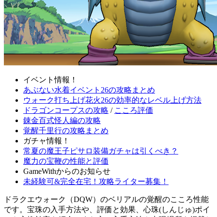
イベント情報！
あぶない水着イベント26の攻略まとめ
ウォーク打ち上げ花火26の効率的なレベル上げ方法
ドラゴンコープスの攻略
/
こころ評価
錬金百式怪人編の攻略
覚醒千里行の攻略まとめ
ガチャ情報！
常夏の魔王子ピサロ装備ガチャは引くべき？
魔力の宝鞭の性能と評価
GameWithからのお知らせ
未経験可&完全在宅！攻略ライター募集！
ドラクエウォーク（DQW）のベリアルの覚醒のこころ性能
です。宝珠の入手方法や、評価と効果、心珠(しんじゅ)ポイ