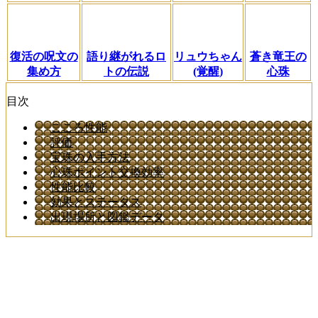
復活の呪文の
語り継がれるロ
リュウちゃん
蒼き竜王の
集め方
トの伝説
(覚醒)
心珠
目次
こころ性能
評価
宝珠の入手方法
心珠ポイント交換効率
性能比較
効果とステータス
出現場所と図鑑データ