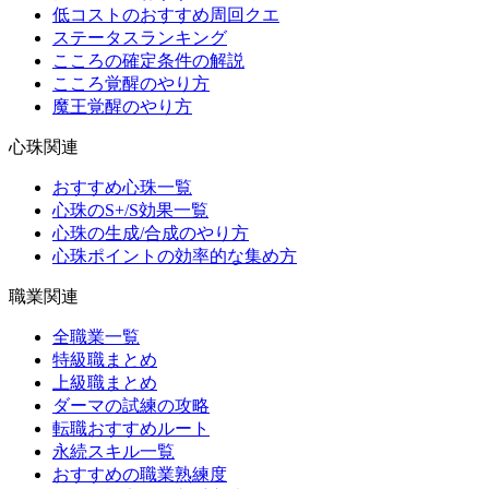
低コストのおすすめ周回クエ
ステータスランキング
こころの確定条件の解説
こころ覚醒のやり方
魔王覚醒のやり方
心珠関連
おすすめ心珠一覧
心珠のS+/S効果一覧
心珠の生成/合成のやり方
心珠ポイントの効率的な集め方
職業関連
全職業一覧
特級職まとめ
上級職まとめ
ダーマの試練の攻略
転職おすすめルート
永続スキル一覧
おすすめの職業熟練度