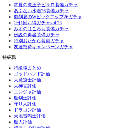
常夏の魔王子ピサロ装備ガチャ
あぶない水着26装備ガチャ
復刻夏のWピックアップ26ガチャ
1日1回お得ガチャvol.23
みずのはごろも装備ガチャ
伝説の勇者装備ガチャ
特別おたから装備ガチャ
友達招待キャンペーンガチャ
特級職
特級職まとめ
ゴッドハンド評価
大魔道士評価
大神官評価
ニンジャ評価
魔剣士評価
守り人評価
ドラゴン評価
天地雷鳴士評価
魔人評価
時渡りの剣士評価