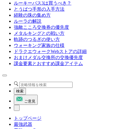
ルーキーパス3は買うべき？
とうばつ手形の入手方法
経験の珠の集め方
ルーラの解説
強敵こころ交換券の優先度
メタルキングとの戦い方
軌跡のつるぎの使い方
ウォーキング家族の仕様
ドラクエウォークWebストアの詳細
おまけメダル交換所の交換優先度
課金要素とおすすめ課金アイテム
検索
ご意見
トップページ
最強武器