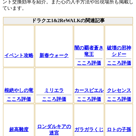
ント交換効率を紹介。また心の入手方法や出現場所も掲載し
ています。
ドラクエ1&2ReWALKの関連記事
闇の覇者蒼き
破壊の邪神
竜王
シドー
イベント攻略
新春ウォーク
こころ評価
こころ評価
根絶やしの竜
ミリエラ
カースビエル
クレセンス
こころ評価
こころ評価
こころ評価
こころ評価
ロンダルキアの
超高難度
ガラガラくじ
ロトの子孫
迷宮