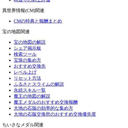
異世界情報(CM)関連
CMの特典と報酬まとめ
宝の地図関連
宝の地図の解説
シェア掲示板
検索ツール
宝珠の集め方
おすすめ交換先
レベル上げ
リセット方法
ふるさとスライムの解説
永続スキル一覧
魔王の地図の解説
魔王メダルのおすすめ交換報酬
大地の石版の効率的な集め方
大地の石版交換所のおすすめ交換優先度
ちいさなメダル関連