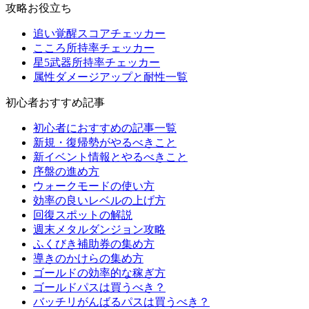
攻略お役立ち
追い覚醒スコアチェッカー
こころ所持率チェッカー
星5武器所持率チェッカー
属性ダメージアップと耐性一覧
初心者おすすめ記事
初心者におすすめの記事一覧
新規・復帰勢がやるべきこと
新イベント情報とやるべきこと
序盤の進め方
ウォークモードの使い方
効率の良いレベルの上げ方
回復スポットの解説
週末メタルダンジョン攻略
ふくびき補助券の集め方
導きのかけらの集め方
ゴールドの効率的な稼ぎ方
ゴールドパスは買うべき？
バッチリがんばるパスは買うべき？