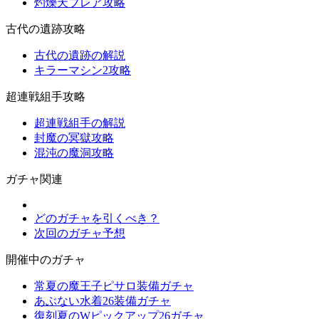
灼爍天ブレア攻略
古代の遺跡攻略
古代の遺跡の解説
キラーマシン2攻略
超連戦組手攻略
超連戦組手の解説
封魔の冥獄攻略
混沌の魔洞攻略
ガチャ関連
どのガチャを引くべき？
次回のガチャ予想
開催中のガチャ
常夏の魔王子ピサロ装備ガチャ
あぶない水着26装備ガチャ
復刻夏のWピックアップ26ガチャ