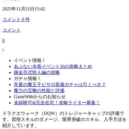
2025年11月21日15:42
コメント
0
件
コメント
0
イベント情報！
あぶない水着イベント26の攻略まとめ
錬金百式怪人編の攻略
ガチャ情報！
常夏の魔王子ピサロ装備ガチャは引くべき？
魔力の宝鞭の性能と評価
GameWithからのお知らせ
未経験可&完全在宅！攻略ライター募集！
ドラクエウォーク（DQW）のトレジャーキャップの評価で
す。習得スキルのダメージ、限界突破のスキル、入手方法を
紹介しています。