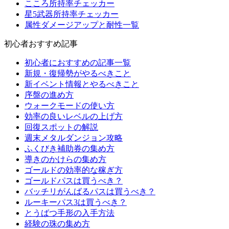
こころ所持率チェッカー
星5武器所持率チェッカー
属性ダメージアップと耐性一覧
初心者おすすめ記事
初心者におすすめの記事一覧
新規・復帰勢がやるべきこと
新イベント情報とやるべきこと
序盤の進め方
ウォークモードの使い方
効率の良いレベルの上げ方
回復スポットの解説
週末メタルダンジョン攻略
ふくびき補助券の集め方
導きのかけらの集め方
ゴールドの効率的な稼ぎ方
ゴールドパスは買うべき？
バッチリがんばるパスは買うべき？
ルーキーパス3は買うべき？
とうばつ手形の入手方法
経験の珠の集め方