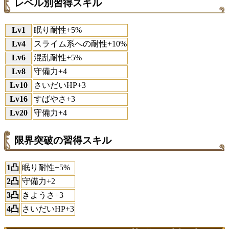
レベル別習得スキル
Lv1
眠り耐性+5%
Lv4
スライム系への耐性+10%
Lv6
混乱耐性+5%
Lv8
守備力+4
Lv10
さいだいHP+3
Lv16
すばやさ+3
Lv20
守備力+4
限界突破の習得スキル
1凸
眠り耐性+5%
2凸
守備力+2
3凸
きようさ+3
4凸
さいだいHP+3