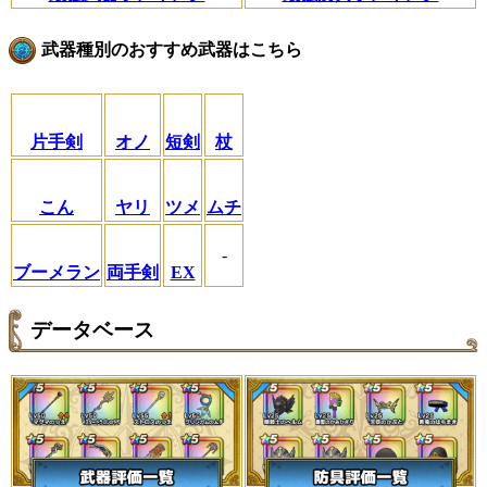
武器種別のおすすめ武器はこちら
片手剣
オノ
短剣
杖
こん
ヤリ
ツメ
ムチ
-
ブーメラン
両手剣
EX
データベース