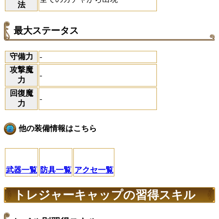
法
最大ステータス
守備力
-
攻撃魔
-
力
回復魔
-
力
他の装備情報はこちら
武器一覧
防具一覧
アクセ一覧
トレジャーキャップの習得スキル