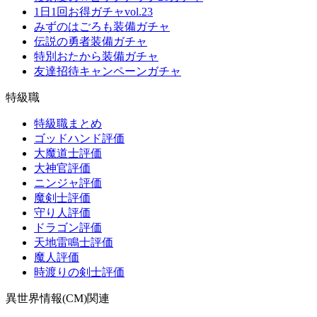
1日1回お得ガチャvol.23
みずのはごろも装備ガチャ
伝説の勇者装備ガチャ
特別おたから装備ガチャ
友達招待キャンペーンガチャ
特級職
特級職まとめ
ゴッドハンド評価
大魔道士評価
大神官評価
ニンジャ評価
魔剣士評価
守り人評価
ドラゴン評価
天地雷鳴士評価
魔人評価
時渡りの剣士評価
異世界情報(CM)関連