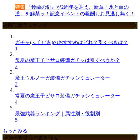
特集
『鈴蘭の剣』が2周年を迎え、新章「氷と血の
道」を解禁ッ！記念イベントの報酬もお見逃し無く！
攻略記事ランキング
ガチャ(ふくびき)のおすすめはどれ？引くべきは？
1
常夏の魔王子ピサロ装備ガチャは引くべきか？
2
魔王ウルノーガ装備ガチャシミュレーター
3
常夏の魔王子ピサロ装備ガチャシミュレーター
4
最強武器ランキング｜属性別・役割別
5
もっとみる
GameWithからのお知らせ