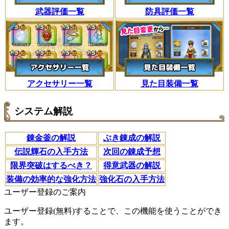
武器評価一覧
防具評価一覧
アクセサリー一覧
見た目装備一覧
システム解説
錬金釜の解説
ぶき錬成の解説
伝説輝石の入手方法
次回の錬成予想
限界突破はするべき？
得意武器の解説
装備の効率的な強化方法
強化石の入手方法
ユーザー登録のご案内
ユーザー登録(無料)することで、この機能を使うことができ
ます。