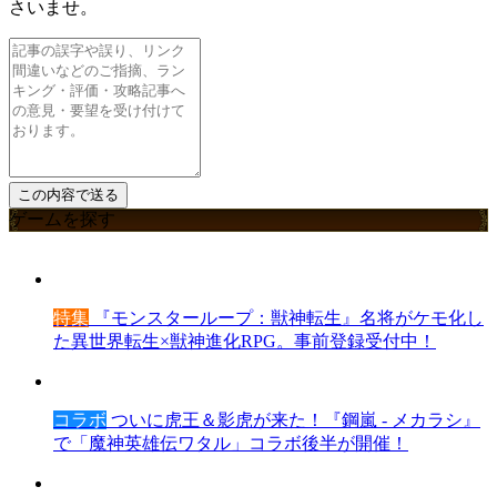
さいませ。
ゲームを探す
特集
『モンスターループ：獣神転生』名将がケモ化し
た異世界転生×獣神進化RPG。事前登録受付中！
コラボ
ついに虎王＆影虎が来た！『鋼嵐 - メカラシ』
で「魔神英雄伝ワタル」コラボ後半が開催！