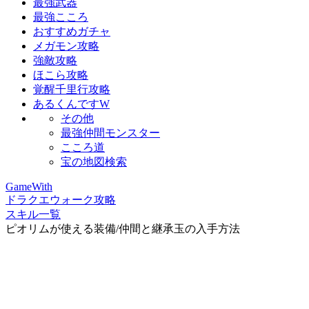
最強武器
最強こころ
おすすめガチャ
メガモン攻略
強敵攻略
ほこら攻略
覚醒千里行攻略
あるくんですW
その他
最強仲間モンスター
こころ道
宝の地図検索
GameWith
ドラクエウォーク攻略
スキル一覧
ピオリムが使える装備/仲間と継承玉の入手方法