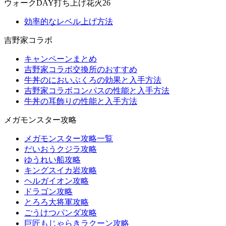
ウォークDAY打ち上げ花火26
効率的なレベル上げ方法
吉野家コラボ
キャンペーンまとめ
吉野家コラボ交換所のおすすめ
牛丼のにおいぶくろの効果と入手方法
吉野家コラボコンパスの性能と入手方法
牛丼の耳飾りの性能と入手方法
メガモンスター攻略
メガモンスター攻略一覧
だいおうクジラ攻略
ゆうれい船攻略
キングスイカ岩攻略
ヘルガイオン攻略
ドラゴン攻略
とろろ大将軍攻略
ごうけつパンダ攻略
巨匠もじゃらきラクーン攻略