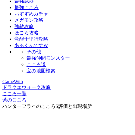
最強武器
最強こころ
おすすめガチャ
メガモン攻略
強敵攻略
ほこら攻略
覚醒千里行攻略
あるくんですW
その他
最強仲間モンスター
こころ道
宝の地図検索
GameWith
ドラクエウォーク攻略
こころ一覧
紫のこころ
ハンターフライのこころS評価と出現場所