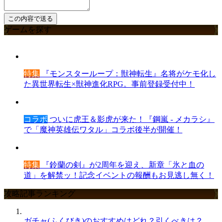
ゲームを探す
特集
『モンスターループ：獣神転生』名将がケモ化し
た異世界転生×獣神進化RPG。事前登録受付中！
コラボ
ついに虎王＆影虎が来た！『鋼嵐 - メカラシ』
で「魔神英雄伝ワタル」コラボ後半が開催！
特集
『鈴蘭の剣』が2周年を迎え、新章「氷と血の
道」を解禁ッ！記念イベントの報酬もお見逃し無く！
攻略記事ランキング
ガチャ(ふくびき)のおすすめはどれ？引くべきは？