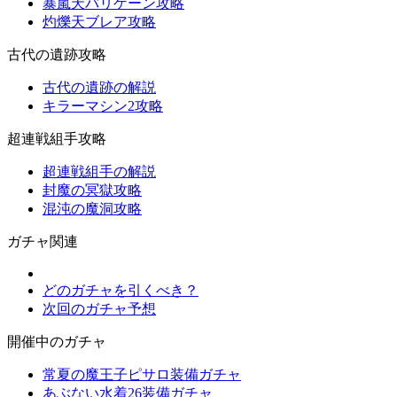
暴嵐天バリゲーン攻略
灼爍天ブレア攻略
古代の遺跡攻略
古代の遺跡の解説
キラーマシン2攻略
超連戦組手攻略
超連戦組手の解説
封魔の冥獄攻略
混沌の魔洞攻略
ガチャ関連
どのガチャを引くべき？
次回のガチャ予想
開催中のガチャ
常夏の魔王子ピサロ装備ガチャ
あぶない水着26装備ガチャ