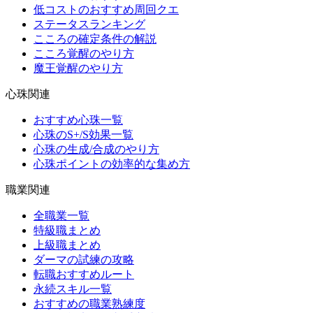
低コストのおすすめ周回クエ
ステータスランキング
こころの確定条件の解説
こころ覚醒のやり方
魔王覚醒のやり方
心珠関連
おすすめ心珠一覧
心珠のS+/S効果一覧
心珠の生成/合成のやり方
心珠ポイントの効率的な集め方
職業関連
全職業一覧
特級職まとめ
上級職まとめ
ダーマの試練の攻略
転職おすすめルート
永続スキル一覧
おすすめの職業熟練度