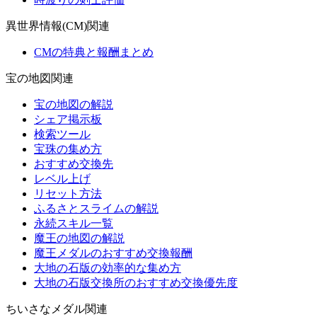
異世界情報(CM)関連
CMの特典と報酬まとめ
宝の地図関連
宝の地図の解説
シェア掲示板
検索ツール
宝珠の集め方
おすすめ交換先
レベル上げ
リセット方法
ふるさとスライムの解説
永続スキル一覧
魔王の地図の解説
魔王メダルのおすすめ交換報酬
大地の石版の効率的な集め方
大地の石版交換所のおすすめ交換優先度
ちいさなメダル関連