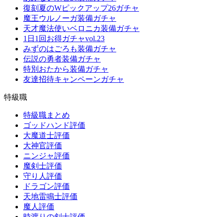
復刻夏のWピックアップ26ガチャ
魔王ウルノーガ装備ガチャ
天才魔法使いベロニカ装備ガチャ
1日1回お得ガチャvol.23
みずのはごろも装備ガチャ
伝説の勇者装備ガチャ
特別おたから装備ガチャ
友達招待キャンペーンガチャ
特級職
特級職まとめ
ゴッドハンド評価
大魔道士評価
大神官評価
ニンジャ評価
魔剣士評価
守り人評価
ドラゴン評価
天地雷鳴士評価
魔人評価
時渡りの剣士評価