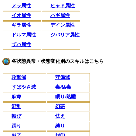
メラ属性
ヒャド属性
イオ属性
バギ属性
ギラ属性
デイン属性
ドルマ属性
ジバリア属性
ザバ属性
各状態異常・状態変化別のスキルはこちら
攻撃減
守備減
すばやさ減
毒/猛毒
麻痺
眠り/熟睡
混乱
幻惑
転び
怯え
踊り
縛り
魅了
封印