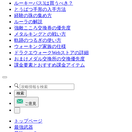
ルーキーパス3は買うべき？
とうばつ手形の入手方法
経験の珠の集め方
ルーラの解説
強敵こころ交換券の優先度
メタルキングとの戦い方
軌跡のつるぎの使い方
ウォーキング家族の仕様
ドラクエウォークWebストアの詳細
おまけメダル交換所の交換優先度
課金要素とおすすめ課金アイテム
検索
ご意見
トップページ
最強武器