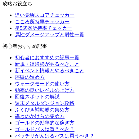
攻略お役立ち
追い覚醒スコアチェッカー
こころ所持率チェッカー
星5武器所持率チェッカー
属性ダメージアップと耐性一覧
初心者おすすめ記事
初心者におすすめの記事一覧
新規・復帰勢がやるべきこと
新イベント情報とやるべきこと
序盤の進め方
ウォークモードの使い方
効率の良いレベルの上げ方
回復スポットの解説
週末メタルダンジョン攻略
ふくびき補助券の集め方
導きのかけらの集め方
ゴールドの効率的な稼ぎ方
ゴールドパスは買うべき？
バッチリがんばるパスは買うべき？