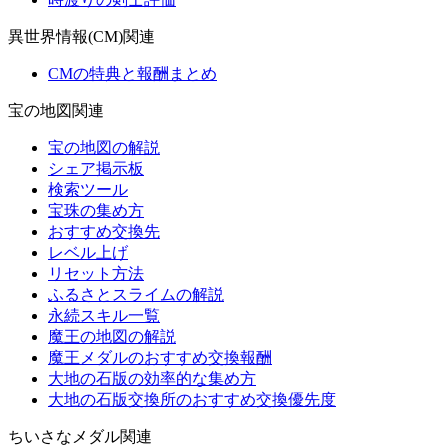
異世界情報(CM)関連
CMの特典と報酬まとめ
宝の地図関連
宝の地図の解説
シェア掲示板
検索ツール
宝珠の集め方
おすすめ交換先
レベル上げ
リセット方法
ふるさとスライムの解説
永続スキル一覧
魔王の地図の解説
魔王メダルのおすすめ交換報酬
大地の石版の効率的な集め方
大地の石版交換所のおすすめ交換優先度
ちいさなメダル関連