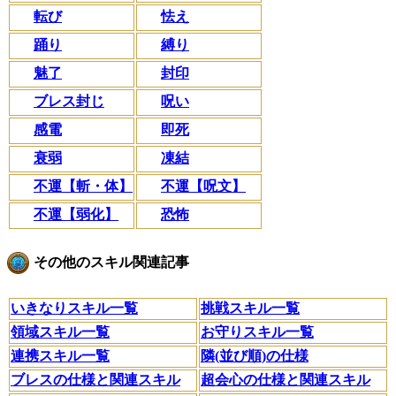
転び
怯え
踊り
縛り
魅了
封印
ブレス封じ
呪い
感電
即死
衰弱
凍結
不運【斬・体】
不運【呪文】
不運【弱化】
恐怖
その他のスキル関連記事
いきなりスキル一覧
挑戦スキル一覧
領域スキル一覧
お守りスキル一覧
連携スキル一覧
隣(並び順)の仕様
ブレスの仕様と関連スキル
超会心の仕様と関連スキル