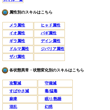
属性別のスキルはこちら
メラ属性
ヒャド属性
イオ属性
バギ属性
ギラ属性
デイン属性
ドルマ属性
ジバリア属性
ザバ属性
各状態異常・状態変化別のスキルはこちら
攻撃減
守備減
すばやさ減
毒/猛毒
麻痺
眠り/熟睡
混乱
幻惑