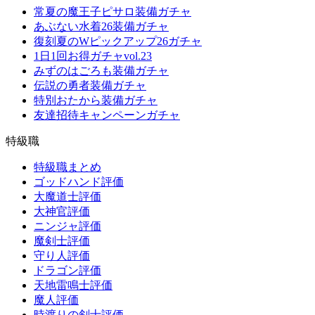
常夏の魔王子ピサロ装備ガチャ
あぶない水着26装備ガチャ
復刻夏のWピックアップ26ガチャ
1日1回お得ガチャvol.23
みずのはごろも装備ガチャ
伝説の勇者装備ガチャ
特別おたから装備ガチャ
友達招待キャンペーンガチャ
特級職
特級職まとめ
ゴッドハンド評価
大魔道士評価
大神官評価
ニンジャ評価
魔剣士評価
守り人評価
ドラゴン評価
天地雷鳴士評価
魔人評価
時渡りの剣士評価