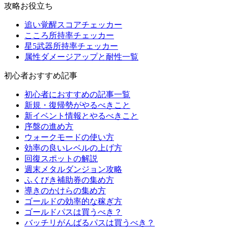
攻略お役立ち
追い覚醒スコアチェッカー
こころ所持率チェッカー
星5武器所持率チェッカー
属性ダメージアップと耐性一覧
初心者おすすめ記事
初心者におすすめの記事一覧
新規・復帰勢がやるべきこと
新イベント情報とやるべきこと
序盤の進め方
ウォークモードの使い方
効率の良いレベルの上げ方
回復スポットの解説
週末メタルダンジョン攻略
ふくびき補助券の集め方
導きのかけらの集め方
ゴールドの効率的な稼ぎ方
ゴールドパスは買うべき？
バッチリがんばるパスは買うべき？