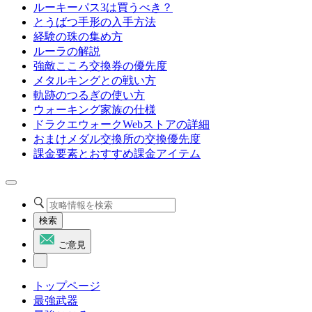
ルーキーパス3は買うべき？
とうばつ手形の入手方法
経験の珠の集め方
ルーラの解説
強敵こころ交換券の優先度
メタルキングとの戦い方
軌跡のつるぎの使い方
ウォーキング家族の仕様
ドラクエウォークWebストアの詳細
おまけメダル交換所の交換優先度
課金要素とおすすめ課金アイテム
検索
ご意見
トップページ
最強武器