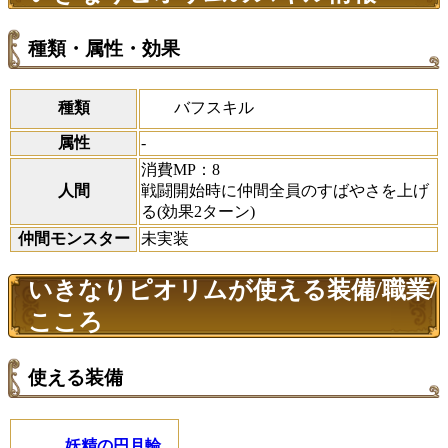
種類・属性・効果
バフスキル
種類
属性
-
消費MP：8
人間
戦闘開始時に仲間全員のすばやさを上げ
る(効果2ターン)
仲間モンスター
未実装
いきなりピオリムが使える装備/職業/
こころ
使える装備
妖精の円月輪