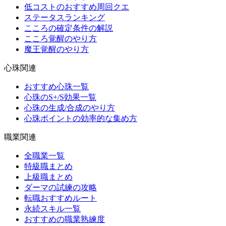
低コストのおすすめ周回クエ
ステータスランキング
こころの確定条件の解説
こころ覚醒のやり方
魔王覚醒のやり方
心珠関連
おすすめ心珠一覧
心珠のS+/S効果一覧
心珠の生成/合成のやり方
心珠ポイントの効率的な集め方
職業関連
全職業一覧
特級職まとめ
上級職まとめ
ダーマの試練の攻略
転職おすすめルート
永続スキル一覧
おすすめの職業熟練度