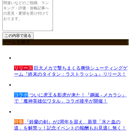
ゲームを探す
リリース
巨大メカで撃ちまくる爽快シューティングゲ
ーム『終末のタイタン：ラストラッシュ』リリース！
コラボ
ついに虎王＆影虎が来た！『鋼嵐 - メカラシ』
で「魔神英雄伝ワタル」コラボ後半が開催！
特集
『鈴蘭の剣』が2周年を迎え、新章「氷と血の
道」を解禁ッ！記念イベントの報酬もお見逃し無く！