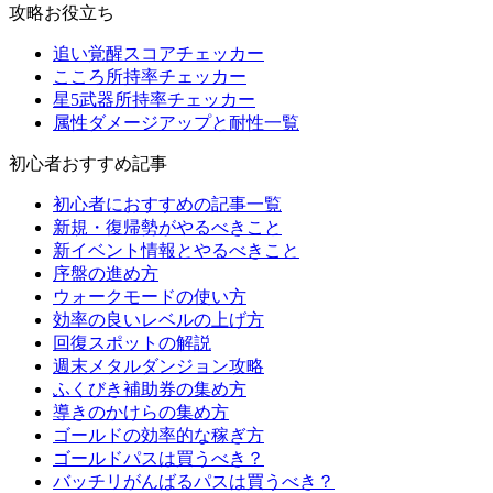
攻略お役立ち
追い覚醒スコアチェッカー
こころ所持率チェッカー
星5武器所持率チェッカー
属性ダメージアップと耐性一覧
初心者おすすめ記事
初心者におすすめの記事一覧
新規・復帰勢がやるべきこと
新イベント情報とやるべきこと
序盤の進め方
ウォークモードの使い方
効率の良いレベルの上げ方
回復スポットの解説
週末メタルダンジョン攻略
ふくびき補助券の集め方
導きのかけらの集め方
ゴールドの効率的な稼ぎ方
ゴールドパスは買うべき？
バッチリがんばるパスは買うべき？