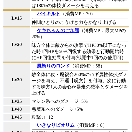
は180%の体技ダメージを与える
バイキルト
（消費MP：30）
Lv15
仲間ひとりのこうげき力をかなり上げる
ケキちゃんのご加護
（消費MP：最大MPの
20%）
Lv20
味方全体に敵からの攻撃でHP30%以下になっ
た時1回HPを50%回復する効果と行動開始時
にHP回復効果を付与(戦闘中1回のみ使用可)
風斬りのロンド
（消費MP：58）
敵全体に攻・魔複合260%のバギ属性体技ダメ
Lv30
ージを与え、不運【呪文】を付与。次に行動
する味方1人の会心か暴走の確率とダメージを
上げる
Lv35
マシン系へのダメージ+5%
Lv40
悪魔系へのダメージ+5%
Lv45
攻撃力+12
いきなりピオリム
（消費MP：8）