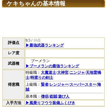
ケキちゃんの基本情報
9.5
/
10点
評価点
▶最強武器ランキング
レア度
ブーメラン
武器種
▶ブーメランの最強ランキング
特級職：
大魔道士
/
大神官
/
ニンジャ
/
天地雷鳴
士
/
時渡りの剣士
得意職
上級職：
賢者
/
レンジャー
/
スーパースター
/
海
賊
基本職：
僧侶
/
盗賊
/
遊び人
入手方法
▶風乗りフウラ装備ふくびき