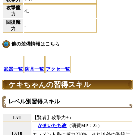
攻撃魔
41
力
回復魔
-
力
他の装備情報はこちら
武器一覧
防具一覧
アクセ一覧
ケキちゃんの習得スキル
レベル別習得スキル
Lv1
【賢者】攻撃力+5
かまいたち改
（消費MP：22）
Lv10
エレメント系に威力230%、それ以外の系統に