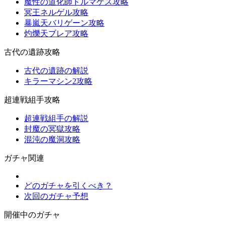
魔性の道化師ドルマゲス攻略
冥王ネルゲル攻略
暴嵐天バリゲーン攻略
灼爍天ブレア攻略
古代の遺跡攻略
古代の遺跡の解説
キラーマシン2攻略
超連戦組手攻略
超連戦組手の解説
封魔の冥獄攻略
混沌の魔洞攻略
ガチャ関連
どのガチャを引くべき？
次回のガチャ予想
開催中のガチャ