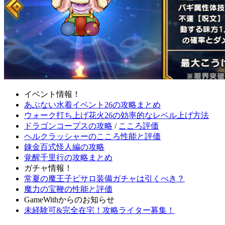
イベント情報！
あぶない水着イベント26の攻略まとめ
ウォーク打ち上げ花火26の効率的なレベル上げ方法
ドラゴンコープスの攻略
/
こころ評価
ヘルクラッシャーのこころ性能と評価
錬金百式怪人編の攻略
覚醒千里行の攻略まとめ
ガチャ情報！
常夏の魔王子ピサロ装備ガチャは引くべき？
魔力の宝鞭の性能と評価
GameWithからのお知らせ
未経験可&完全在宅！攻略ライター募集！