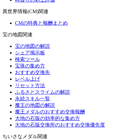
異世界情報(CM)関連
CMの特典と報酬まとめ
宝の地図関連
宝の地図の解説
シェア掲示板
検索ツール
宝珠の集め方
おすすめ交換先
レベル上げ
リセット方法
ふるさとスライムの解説
永続スキル一覧
魔王の地図の解説
魔王メダルのおすすめ交換報酬
大地の石版の効率的な集め方
大地の石版交換所のおすすめ交換優先度
ちいさなメダル関連