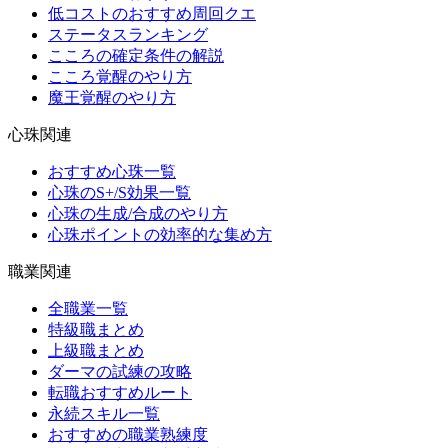
低コストのおすすめ周回クエ
ステータスランキング
こころの確定条件の解説
こころ覚醒のやり方
魔王覚醒のやり方
心珠関連
おすすめ心珠一覧
心珠のS+/S効果一覧
心珠の生成/合成のやり方
心珠ポイントの効率的な集め方
職業関連
全職業一覧
特級職まとめ
上級職まとめ
ダーマの試練の攻略
転職おすすめルート
永続スキル一覧
おすすめの職業熟練度