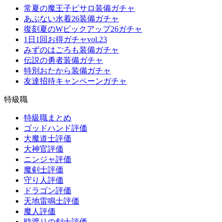
常夏の魔王子ピサロ装備ガチャ
あぶない水着26装備ガチャ
復刻夏のWピックアップ26ガチャ
1日1回お得ガチャvol.23
みずのはごろも装備ガチャ
伝説の勇者装備ガチャ
特別おたから装備ガチャ
友達招待キャンペーンガチャ
特級職
特級職まとめ
ゴッドハンド評価
大魔道士評価
大神官評価
ニンジャ評価
魔剣士評価
守り人評価
ドラゴン評価
天地雷鳴士評価
魔人評価
時渡りの剣士評価