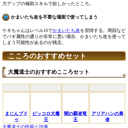
力アップの補助スキルで欲しかったところ。
かまいたち改を不要な場面で使ってしまう
ケキちゃんはレベル10で
かまいたち改
を習得する。周回など
でバギ属性の通りが非常に悪い場合、かまいたち改を使って
しまう可能性があるのが残念。
こころのおすすめセット
大魔道士のおすすめこころセット
まじんブド
ピッコロ大魔
闇の覇者竜
アリアハンの勇
ゥ
王
王
者
大魔道士の性能と評価