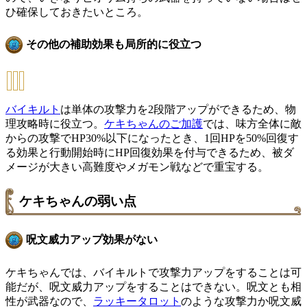
ひ確保しておきたいところ。
その他の補助効果も局所的に役立つ
バイキルト
は単体の攻撃力を2段階アップができるため、物
理攻略時に役立つ。
ケキちゃんのご加護
では、味方全体に敵
からの攻撃でHP30%以下になったとき、1回HPを50%回復す
る効果と行動開始時にHP回復効果を付与できるため、被ダ
メージが大きい高難度やメガモン戦などで重宝する。
ケキちゃんの弱い点
呪文威力アップ効果がない
ケキちゃんでは、バイキルトで攻撃力アップをすることは可
能だが、呪文威力アップをすることはできない。呪文とも相
性が武器なので、
ラッキータロット
のような攻撃力か呪文威