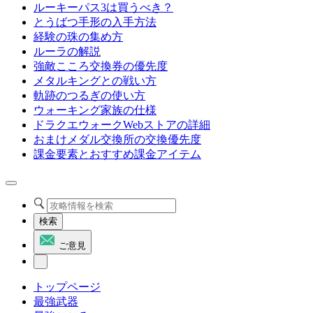
ルーキーパス3は買うべき？
とうばつ手形の入手方法
経験の珠の集め方
ルーラの解説
強敵こころ交換券の優先度
メタルキングとの戦い方
軌跡のつるぎの使い方
ウォーキング家族の仕様
ドラクエウォークWebストアの詳細
おまけメダル交換所の交換優先度
課金要素とおすすめ課金アイテム
検索
ご意見
トップページ
最強武器