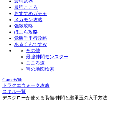
最強武器
最強こころ
おすすめガチャ
メガモン攻略
強敵攻略
ほこら攻略
覚醒千里行攻略
あるくんですW
その他
最強仲間モンスター
こころ道
宝の地図検索
GameWith
ドラクエウォーク攻略
スキル一覧
デスクローが使える装備/仲間と継承玉の入手方法